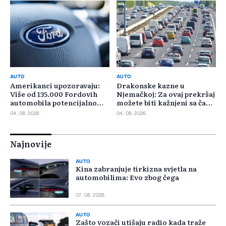
AUTO
AUTO
Amerikanci upozoravaju:
Drakonske kazne u
Više od 135.000 Fordovih
Njemačkoj: Za ovaj prekršaj
automobila potencijalno
možete biti kažnjeni sa čak
rizično
30.000 eura
04. 08. 2026.
04. 08. 2026.
Najnovije
AUTO
Kina zabranjuje tirkizna svjetla na
automobilima: Evo zbog čega
07. 08. 2026.
AUTO
Zašto vozači utišaju radio kada traže