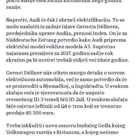
posto manje električnih automobila nego godinu
ranije.
Naprotiv, Audi će čak i ubrzati elektrifikaciju. To se
može naslutiti iz zadnje izjave Gernota Döllnera,
predsjednika uprave Audija, prenosi Index. On je za
Süddeutsche Zeitung potvrdio kako Audi priprema
električni model veličine modela A3. Suprotno
najavama premijere za 2027. godinu sad je rok
skraćen pa bi novitet trebali vidjeti već iduće godine.
Gernot Döllner nije otkrio mnogo detalja o novom
električnom automobilu, već je samo potvrdio da će
se proizvoditi u Njemačkoj, u Ingolstadtu. U svakom
slučaju veća je vjerovatnoća da će umjesto
vremešnog ID.3 temelj biti ID.2all. U svakom slučaju
biće osjetno jeftiniji od Q4 e-tron koji se trenutno
prodaje 40.300 eura.
Treba isključiti i novu osnovu budućeg Golfa kojeg
Volkswagen razvija s Rivianom, a kojeg nećemo