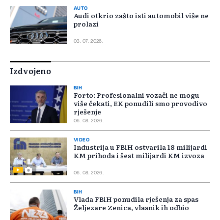
AUTO
Audi otkrio zašto isti automobil više ne
prolazi
03. 07. 2026.
Izdvojeno
BIH
Forto: Profesionalni vozači ne mogu
više čekati, EK ponudili smo provodivo
rješenje
06. 08. 2026.
VIDEO
Industrija u FBiH ostvarila 18 milijardi
KM prihoda i šest milijardi KM izvoza
06. 08. 2026.
BIH
Vlada FBiH ponudila rješenja za spas
Željezare Zenica, vlasnik ih odbio