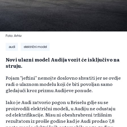
Foto: Arhiv
audi
električni model
Novi ulazni model Audija vozit će isključivo na
struju.
Pojam "jeftini" nemojte doslovno shvatiti jer se ovdje
radi o ulaznom modelu koji će biti povoljan samo
gledajući kroz prizmu Audijeve ponude.
Iako je Audi zatvorio pogon u Briselu gdje su se
proizvodili električni modeli, u Audiju ne odustaju
od elektrifikacije. Nisu ni obeshrabreni tržišnim
rezultatom iz prošle godine kad je Audi prodao 7,8