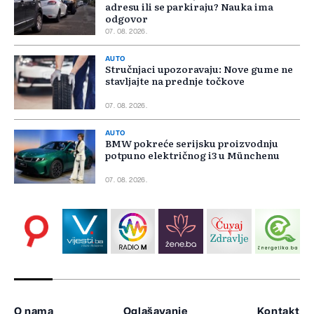
adresu ili se parkiraju? Nauka ima
odgovor
07. 08. 2026.
AUTO
Stručnjaci upozoravaju: Nove gume ne
stavljajte na prednje točkove
07. 08. 2026.
AUTO
BMW pokreće serijsku proizvodnju
potpuno električnog i3 u Münchenu
07. 08. 2026.
O nama
Oglašavanje
Kontakt