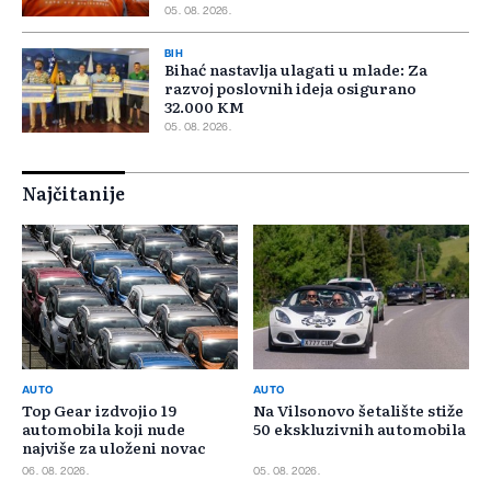
05. 08. 2026.
BIH
Bihać nastavlja ulagati u mlade: Za
razvoj poslovnih ideja osigurano
32.000 KM
05. 08. 2026.
Najčitanije
AUTO
AUTO
Top Gear izdvojio 19
Na Vilsonovo šetalište stiže
automobila koji nude
50 ekskluzivnih automobila
najviše za uloženi novac
06. 08. 2026.
05. 08. 2026.