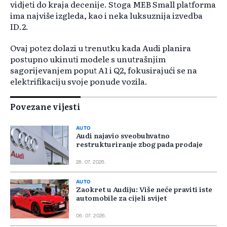
vidjeti do kraja decenije. Stoga MEB Small platforma
ima najviše izgleda, kao i neka luksuznija izvedba
ID.2.
Ovaj potez dolazi u trenutku kada Audi planira
postupno ukinuti modele s unutrašnjim
sagorijevanjem poput A1 i Q2, fokusirajući se na
elektrifikaciju svoje ponude vozila.
Povezane vijesti
AUTO
Audi najavio sveobuhvatno
restrukturiranje zbog pada prodaje
28. 07. 2026.
AUTO
Zaokret u Audiju: Više neće praviti iste
automobile za cijeli svijet
06. 07. 2026.