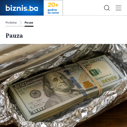
20+
godina
sa vama
Početna
Pauza
Pauza