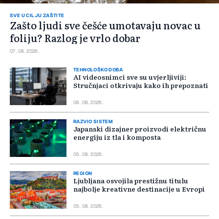
SVE U CILJU ZAŠTITE
Zašto ljudi sve češće umotavaju novac u
foliju? Razlog je vrlo dobar
07. 08. 2026.
TEHNOLOŠKO DOBA
AI videosnimci sve su uvjerljiviji:
Stručnjaci otkrivaju kako ih prepoznati
06. 08. 2026.
RAZVIO SISTEM
Japanski dizajner proizvodi električnu
energiju iz tla i komposta
05. 08. 2026.
REGION
Ljubljana osvojila prestižnu titulu
najbolje kreativne destinacije u Evropi
05. 08. 2026.