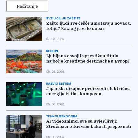
Najčitanije
SVE U CILJU ZAŠTITE
Zašto ljudi sve češće umotavaju novac u
foliju? Razlog je vrlo dobar
07. 08. 2026.
REGION
Ljubljana osvojila prestižnu titulu
najbolje kreativne destinacije u Evropi
05. 08. 2026.
RAZVIO SISTEM
Japanski dizajner proizvodi električnu
energiju iz tla i komposta
05. 08. 2026.
TEHNOLOŠKO DOBA
AI videosnimci sve su uvjerljiviji:
Stručnjaci otkrivaju kako ih prepoznati
06. 08. 2026.