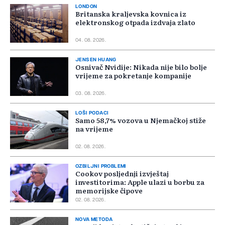
LONDON
Britanska kraljevska kovnica iz
elektronskog otpada izdvaja zlato
04. 08. 2026.
JENSEN HUANG
Osnivač Nvidije: Nikada nije bilo bolje
vrijeme za pokretanje kompanije
03. 08. 2026.
LOŠI PODACI
Samo 58,7% vozova u Njemačkoj stiže
na vrijeme
02. 08. 2026.
OZBILJNI PROBLEMI
Cookov posljednji izvještaj
investitorima: Apple ulazi u borbu za
memorijske čipove
02. 08. 2026.
NOVA METODA