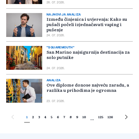
26. 07. 2026.
NAJNOVIJA ANALIZA
Između činjenica i uvjerenja: Kako su
pušači počeli izjednačavati vaping i
pušenje
24. 07. 2026.
"SQUAREMOUTH"
San Marino najsigurnija destinacija za
solo putnike
24. 07. 2026.
ANALIZA
Ove diplome donose najveću zaradu, a
razlika u prihodima je ogromna
23. 07. 2026.
1
2
3
4
5
6
7
8
9
10
125
126
...