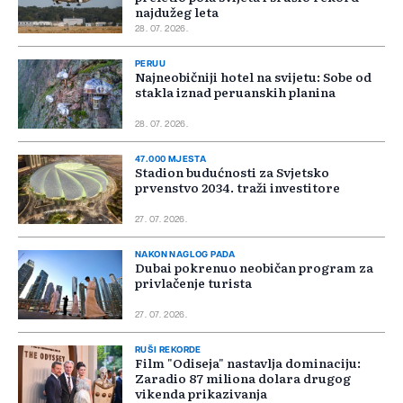
najdužeg leta
28. 07. 2026.
PERUU
Najneobičniji hotel na svijetu: Sobe od
stakla iznad peruanskih planina
28. 07. 2026.
47.000 MJESTA
Stadion budućnosti za Svjetsko
prvenstvo 2034. traži investitore
27. 07. 2026.
NAKON NAGLOG PADA
Dubai pokrenuo neobičan program za
privlačenje turista
27. 07. 2026.
RUŠI REKORDE
Film "Odiseja" nastavlja dominaciju:
Zaradio 87 miliona dolara drugog
vikenda prikazivanja