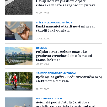
Havaji koriste plastični otpad i
ribarske mreže za izgradnju puteva
01. 08. 2026.
VIŠESTRUKO GA NADMAŠUJE
Ruski naučnici otkrili novi mineral,
skuplji čak i od zlata
01. 08. 2026.
TRI ZONE
Poljska stvara zelene oaze oko
gradova: Wrocław dobio šumu od
13.000 hektara
30. 07. 2026.
NAJVIŠE SE KORISTE VIKENDOM
Rješenje za gužve? Beč udvostručio broj
električnih bicikala
29. 07. 2026.
BEZ ZAUSTAVLJANJA
Avionski podvig stoljeća: Airbus
preletio pola svijeta i srušio rekord