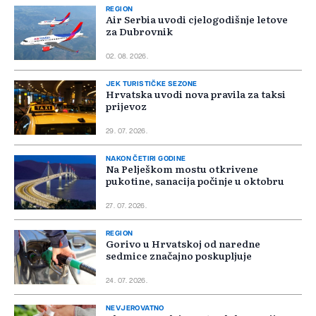
REGION
Air Serbia uvodi cjelogodišnje letove
za Dubrovnik
02. 08. 2026.
JEK TURISTIČKE SEZONE
Hrvatska uvodi nova pravila za taksi
prijevoz
29. 07. 2026.
NAKON ČETIRI GODINE
Na Pelješkom mostu otkrivene
pukotine, sanacija počinje u oktobru
27. 07. 2026.
REGION
Gorivo u Hrvatskoj od naredne
sedmice značajno poskupljuje
24. 07. 2026.
NEVJEROVATNO