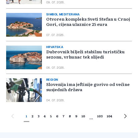
09. 07. 2026.
SIMBOL MEDITERANA
Otvoren kompleks Sveti Stefan u Crnoj
Gori, cijena ulaznice 25 eura
07. 07. 2026.
HRVATSKA
Dubrovnik bilježi stabilnu turističku
sezonu, vrhunac tek slijedi
06. 07. 2026.
REGION
Slovenija ima jeftinije gorivo od većine
susjednih država
04. 07. 2026.
1
2
3
4
5
6
7
8
9
10
103
104
...