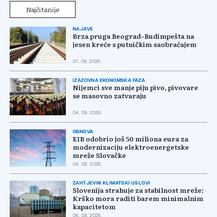
Najčitanije
NAJAVE
Brza pruga Beograd–Budimpešta na
jesen kreće s putničkim saobraćajem
07. 08. 2026.
IZAZOVNA EKONOMSKA FAZA
Nijemci sve manje piju pivo, pivovare
se masovno zatvaraju
04. 08. 2026.
OBNOVA
EIB odobrio još 50 miliona eura za
modernizaciju elektroenergetske
mreže Slovačke
04. 08. 2026.
ZAHTJEVNI KLIMATSKI USLOVI
Slovenija strahuje za stabilnost mreže:
Krško mora raditi barem minimalnim
kapacitetom
06. 08. 2026.