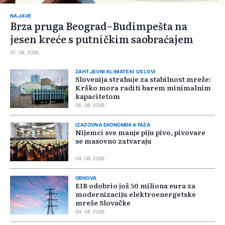
NAJAVE
Brza pruga Beograd–Budimpešta na
jesen kreće s putničkim saobraćajem
07. 08. 2026.
ZAHTJEVNI KLIMATSKI USLOVI
Slovenija strahuje za stabilnost mreže:
Krško mora raditi barem minimalnim
kapacitetom
06. 08. 2026.
IZAZOVNA EKONOMSKA FAZA
Nijemci sve manje piju pivo, pivovare
se masovno zatvaraju
04. 08. 2026.
OBNOVA
EIB odobrio još 50 miliona eura za
modernizaciju elektroenergetske
mreže Slovačke
04. 08. 2026.