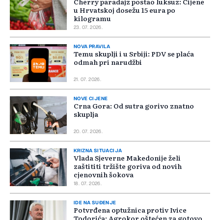
Cherry paradajz postao luksuz: Cijene
u Hrvatskoj dosežu 15 eura po
kilogramu
23. 07. 2026.
NOVA PRAVILA
Temu skuplji i u Srbiji: PDV se plaća
odmah pri narudžbi
21. 07. 2026.
NOVE CIJENE
Crna Gora: Od sutra gorivo znatno
skuplja
20. 07. 2026.
KRIZNA SITUACIJA
Vlada Sjeverne Makedonije želi
zaštititi tržište goriva od novih
cjenovnih šokova
18. 07. 2026.
IDE NA SUĐENJE
Potvrđena optužnica protiv Ivice
Todorića: Agrokor oštećen za gotovo