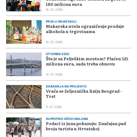
180 miliona eura
16. 07. 2026.
PRVA U HRVATSKOJ
Makarska uvela ograničenje prodaje
alkohola u trgovinama
15. 07. 2026.
OTVOREN 2022.
Šta je sa Pelješkim mostom? Plaćen 525
miliona eura, sada treba obnovu
13. 07. 2026.
SARADNJA NA PROJEKTU
Vraća se željeznička linija Beograd -
Trst
11. 07. 2026.
SUPROTNO OČEKIVANJIMA
Podaci iz juna pokazuju: Značajan pad
broja turista u Hrvatskoj