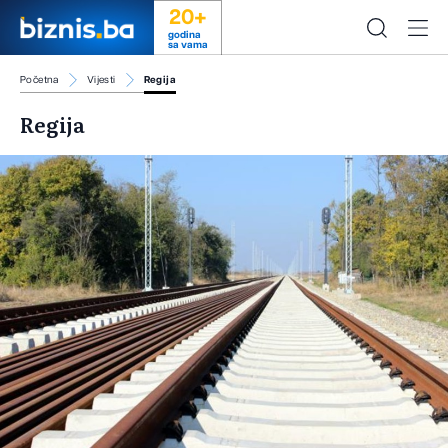
20+
godina
sa vama
Početna
Vijesti
Regija
Regija