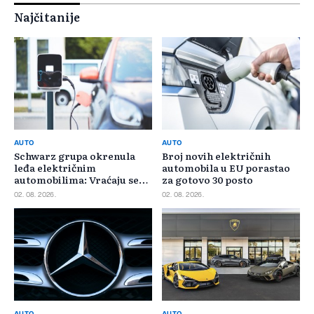
Najčitanije
AUTO
AUTO
Schwarz grupa okrenula
Broj novih električnih
leđa električnim
automobila u EU porastao
automobilima: Vraćaju se
za gotovo 30 posto
benzincima i dizelašima
02. 08. 2026.
02. 08. 2026.
AUTO
AUTO