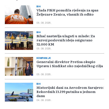
BIH
Vlada FBiH ponudila rješenja za spas
Željezare Zenica, vlasnik ih odbio
05. 08. 2026.
BIH
Bihać nastavlja ulagati u mlade: Za
razvoj poslovnih ideja osigurano
32.000 KM
05. 08. 2026.
KOMPANIJE
Generalni direktor Pretisa okupio
Upravu i Sindikat oko zajedničkog cilja
05. 08. 2026.
BIH
Historijski dani za Aerodrom Sarajevo:
Rekordnih 13.199 putnika u jednom
danu
04. 08. 2026.