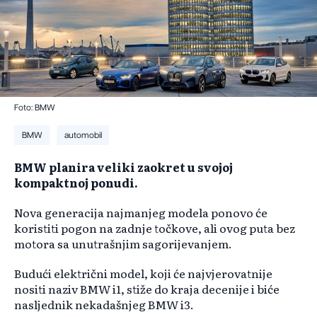
Foto: BMW
BMW
automobil
BMW planira veliki zaokret u svojoj
kompaktnoj ponudi.
Nova generacija najmanjeg modela ponovo će
koristiti pogon na zadnje točkove, ali ovog puta bez
motora sa unutrašnjim sagorijevanjem.
Budući električni model, koji će najvjerovatnije
nositi naziv BMW i1, stiže do kraja decenije i biće
nasljednik nekadašnjeg BMW i3.