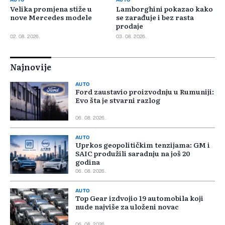
Velika promjena stiže u
Lamborghini pokazao kako
nove Mercedes modele
se zarađuje i bez rasta
prodaje
02. 08. 2026.
03. 08. 2026.
Najnovije
AUTO
Ford zaustavio proizvodnju u Rumuniji:
Evo šta je stvarni razlog
06. 08. 2026.
AUTO
Uprkos geopolitičkim tenzijama: GM i
SAIC produžili saradnju na još 20
godina
06. 08. 2026.
AUTO
Top Gear izdvojio 19 automobila koji
nude najviše za uloženi novac
06. 08. 2026.