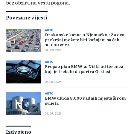
bez obzira na vrstu pogona.
Povezane vijesti
AUTO
Drakonske kazne u Njemačkoj: Za ovaj
prekršaj možete biti kažnjeni sa čak
30.000 eura
04. 08. 2026.
AUTO
Propao plan BMW-a: Ništa od terenca
koji je trebalo da parira G-klasi
01. 08. 2026.
AUTO
BMW ukida 8.000 radnih mjesta širom
svijeta
29. 07. 2026.
Izdvojeno