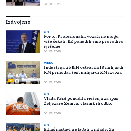
28. 04. 2026.
Izdvojeno
BIH
Forto: Profesionalni vozači ne mogu
više čekati, EK ponudili smo provodivo
rješenje
06. 08. 2026.
VIDEO
Industrija u FBiH ostvarila 18 milijardi
KM prihoda i šest milijardi KM izvoza
06. 08. 2026.
BIH
Vlada FBiH ponudila rješenja za spas
Željezare Zenica, vlasnik ih odbio
05. 08. 2026.
BIH
Bihać nastavlja ulagati u mlade: Za