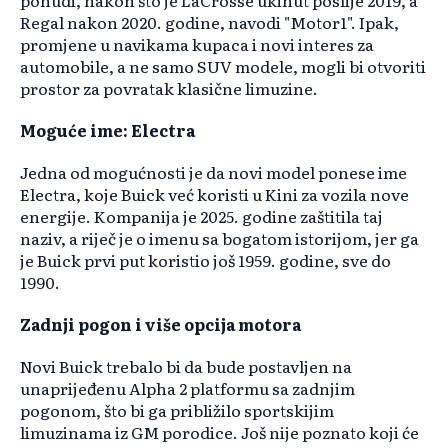
ponudi, nakon što je LaCrosse ukinut poslije 2019, a
Regal nakon 2020. godine, navodi "Motor1". Ipak,
promjene u navikama kupaca i novi interes za
automobile, a ne samo SUV modele, mogli bi otvoriti
prostor za povratak klasične limuzine.
Moguće ime: Electra
Jedna od mogućnosti je da novi model ponese ime
Electra, koje Buick već koristi u Kini za vozila nove
energije. Kompanija je 2025. godine zaštitila taj
naziv, a riječ je o imenu sa bogatom istorijom, jer ga
je Buick prvi put koristio još 1959. godine, sve do
1990.
Zadnji pogon i više opcija motora
Novi Buick trebalo bi da bude postavljen na
unaprijeđenu Alpha 2 platformu sa zadnjim
pogonom, što bi ga približilo sportskijim
limuzinama iz GM porodice. Još nije poznato koji će