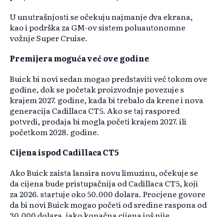
U unutrašnjosti se očekuju najmanje dva ekrana,
kao i podrška za GM-ov sistem poluautonomne
vožnje Super Cruise.
Premijera moguća već ove godine
Buick bi novi sedan mogao predstaviti već tokom ove
godine, dok se početak proizvodnje povezuje s
krajem 2027. godine, kada bi trebalo da krene i nova
generacija Cadillaca CT5. Ako se taj raspored
potvrdi, prodaja bi mogla početi krajem 2027. ili
početkom 2028. godine.
Cijena ispod Cadillaca CT5
Ako Buick zaista lansira novu limuzinu, očekuje se
da cijena bude pristupačnija od Cadillaca CT5, koji
za 2026. startuje oko 50.000 dolara. Procjene govore
da bi novi Buick mogao početi od sredine raspona od
30.000 dolara, iako konačna cijena još nije