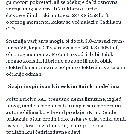
ga motori pokretati, ali se očekuje da bi osnovna
verzija mogla koristiti 2.0-litarski turbo
četvorocilindarski motor sa 237 KS i 258 lb-ft
obrtnog momenta, kakav se već nalazi u Cadillacu
CT5.
Snažnija varijanta mogla bi dobiti 3.0-litarski twin-
turbo V6, koji u CT5-V razvija do 360 KS i 405 lb-ft
obrtnog momenta. Motor1 navodi i da bi Buick
mogao koristiti hibridne pogone ili neki oblik
elektrifikacije, iako se potpuno električna verzija ne
očekuje odmah.
Dizajn inspirisan kineskim Buick modelima
Pošto Buick u SAD trenutno nema limuzine, izgled
novog modela mogao bi biti inspirisan modernim
automobilima koje brend prodaje u Kini. Renderi
prikazuju oštar prednji dio, uska svjetla, veliki donji
usisnik, kratak zadnji kraj, mali spojler na
prtljažniku i četiri izduvne cijevi.