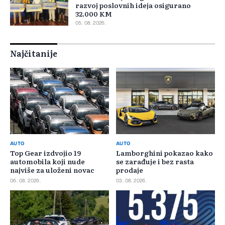
razvoj poslovnih ideja osigurano
32.000 KM
05. 08. 2026.
Najčitanije
AUTO
AUTO
Top Gear izdvojio 19
Lamborghini pokazao kako
automobila koji nude
se zarađuje i bez rasta
najviše za uloženi novac
prodaje
06. 08. 2026.
03. 08. 2026.