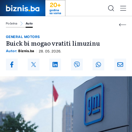
20+
godina
sa vama
Početna
Auto
GENERAL MOTORS
Buick bi mogao vratiti limuzinu
Autor:
Biznis.ba
28. 05. 2026.