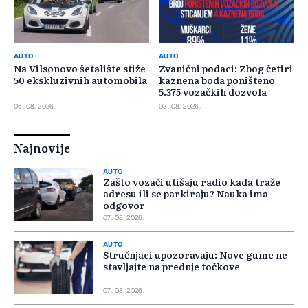
AUTO
AUTO
Na Vilsonovo šetalište stiže
Zvanični podaci: Zbog četiri
50 ekskluzivnih automobila
kaznena boda poništeno
5.375 vozačkih dozvola
05. 08. 2026.
03. 08. 2026.
Najnovije
AUTO
Zašto vozači utišaju radio kada traže
adresu ili se parkiraju? Nauka ima
odgovor
07. 08. 2026.
AUTO
Stručnjaci upozoravaju: Nove gume ne
stavljajte na prednje točkove
07. 08. 2026.