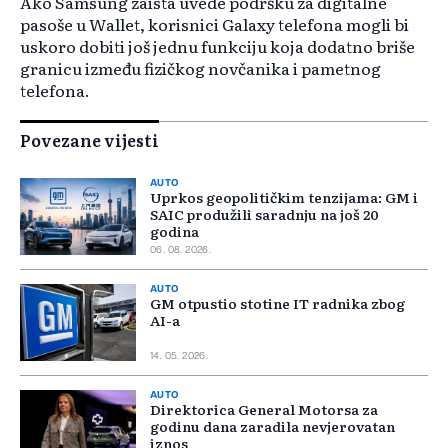
Ako Samsung zaista uvede podršku za digitalne
pasoše u Wallet, korisnici Galaxy telefona mogli bi
uskoro dobiti još jednu funkciju koja dodatno briše
granicu između fizičkog novčanika i pametnog
telefona.
Povezane vijesti
AUTO
Uprkos geopolitičkim tenzijama: GM i
SAIC produžili saradnju na još 20
godina
06. 08. 2026.
AUTO
GM otpustio stotine IT radnika zbog
AI-a
14. 05. 2026.
AUTO
Direktorica General Motorsa za
godinu dana zaradila nevjerovatan
iznos