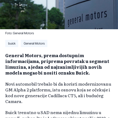
Foto: General Motors
buick
General Motors
​General Motors, prema dostupnim
informacijama, priprema povratak u segment
limuzina, a jedan od najzanimljivijih novih
modela mogao bi nositi oznaku Buick.
Novi automobil trebalo bi da koristi modernizovanu
GM Alpha 2 platformu, istu osnovu koja se očekuje i
kod nove generacije Cadillaca CT5, ali i budućeg
Camara.
Buick trenutno u SAD nema nijednu limuzinu u