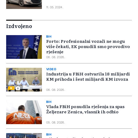
11. 05. 2024.
Izdvojeno
BIH
Forto: Profesionalni vozači ne mogu
više čekati, EK ponudili smo provodivo
rješenje
06. 08. 2026.
VIDEO
Industrija u FBiH ostvarila 18 milijardi
KM prihoda i šest milijardi KM izvoza
06. 08. 2026.
BIH
Vlada FBiH ponudila rješenja za spas
Željezare Zenica, vlasnik ih odbio
05. 08. 2026.
BIH