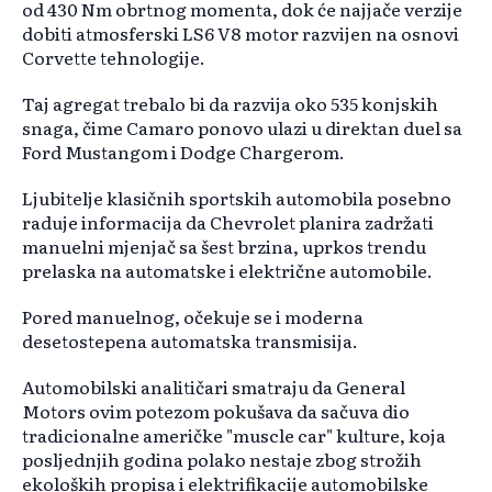
od 430 Nm obrtnog momenta, dok će najjače verzije
dobiti atmosferski LS6 V8 motor razvijen na osnovi
Corvette tehnologije.
Taj agregat trebalo bi da razvija oko 535 konjskih
snaga, čime Camaro ponovo ulazi u direktan duel sa
Ford Mustangom i Dodge Chargerom.
Ljubitelje klasičnih sportskih automobila posebno
raduje informacija da Chevrolet planira zadržati
manuelni mjenjač sa šest brzina, uprkos trendu
prelaska na automatske i električne automobile.
Pored manuelnog, očekuje se i moderna
desetostepena automatska transmisija.
Automobilski analitičari smatraju da General
Motors ovim potezom pokušava da sačuva dio
tradicionalne američke "muscle car" kulture, koja
posljednjih godina polako nestaje zbog strožih
ekoloških propisa i elektrifikacije automobilske