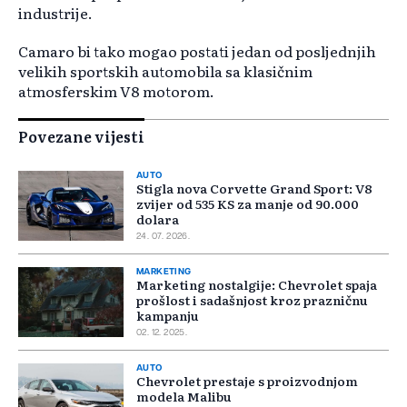
industrije.
Camaro bi tako mogao postati jedan od posljednjih
velikih sportskih automobila sa klasičnim
atmosferskim V8 motorom.
Povezane vijesti
AUTO
Stigla nova Corvette Grand Sport: V8
zvijer od 535 KS za manje od 90.000
dolara
24. 07. 2026.
MARKETING
Marketing nostalgije: Chevrolet spaja
prošlost i sadašnjost kroz prazničnu
kampanju
02. 12. 2025.
AUTO
Chevrolet prestaje s proizvodnjom
modela Malibu