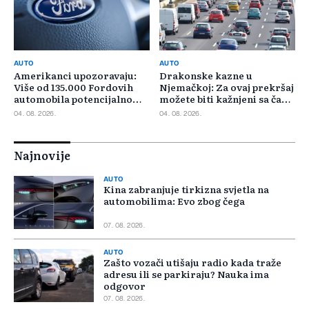
AUTO
AUTO
Amerikanci upozoravaju:
Drakonske kazne u
Više od 135.000 Fordovih
Njemačkoj: Za ovaj prekršaj
automobila potencijalno
možete biti kažnjeni sa čak
rizično
30.000 eura
04. 08. 2026.
04. 08. 2026.
Najnovije
AUTO
Kina zabranjuje tirkizna svjetla na
automobilima: Evo zbog čega
07. 08. 2026.
AUTO
Zašto vozači utišaju radio kada traže
adresu ili se parkiraju? Nauka ima
odgovor
07. 08. 2026.