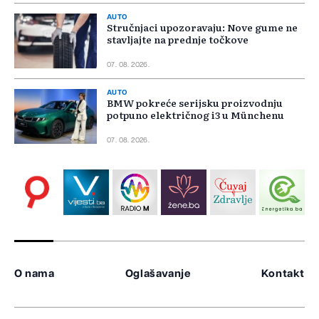
AUTO
Stručnjaci upozoravaju: Nove gume ne
stavljajte na prednje točkove
07. 08. 2026.
AUTO
BMW pokreće serijsku proizvodnju
potpuno električnog i3 u Münchenu
07. 08. 2026.
O nama
Oglašavanje
Kontakt