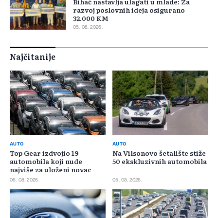
Bihać nastavlja ulagati u mlade: Za
razvoj poslovnih ideja osigurano
32.000 KM
05. 08. 2026.
Najčitanije
AUTO
AUTO
Top Gear izdvojio 19
Na Vilsonovo šetalište stiže
automobila koji nude
50 ekskluzivnih automobila
najviše za uloženi novac
06. 08. 2026.
05. 08. 2026.