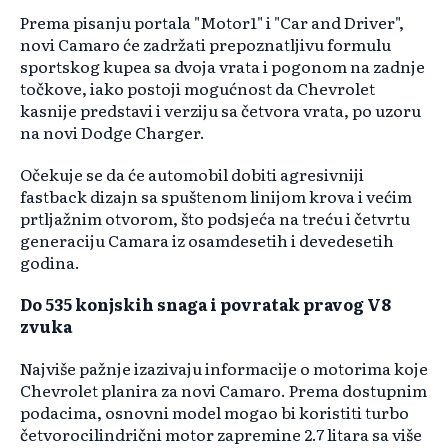
Prema pisanju portala "Motor1" i "Car and Driver",
novi Camaro će zadržati prepoznatljivu formulu
sportskog kupea sa dvoja vrata i pogonom na zadnje
točkove, iako postoji mogućnost da Chevrolet
kasnije predstavi i verziju sa četvora vrata, po uzoru
na novi Dodge Charger.
Očekuje se da će automobil dobiti agresivniji
fastback dizajn sa spuštenom linijom krova i većim
prtljažnim otvorom, što podsjeća na treću i četvrtu
generaciju Camara iz osamdesetih i devedesetih
godina.
Do 535 konjskih snaga i povratak pravog V8
zvuka
Najviše pažnje izazivaju informacije o motorima koje
Chevrolet planira za novi Camaro. Prema dostupnim
podacima, osnovni model mogao bi koristiti turbo
četvorocilindrični motor zapremine 2.7 litara sa više