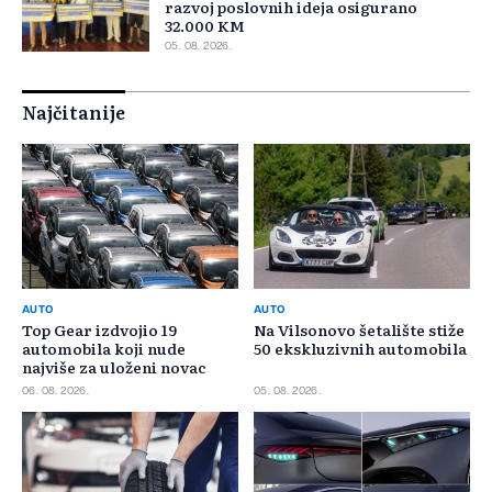
razvoj poslovnih ideja osigurano
32.000 KM
05. 08. 2026.
Najčitanije
AUTO
AUTO
Top Gear izdvojio 19
Na Vilsonovo šetalište stiže
automobila koji nude
50 ekskluzivnih automobila
najviše za uloženi novac
06. 08. 2026.
05. 08. 2026.