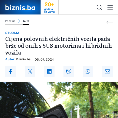
20+
godina
sa vama
Početna
Auto
STUDIJA
Cijena polovnih električnih vozila pada
brže od onih s SUS motorima i hibridnih
vozila
Autor:
Biznis.ba
06. 07. 2024.