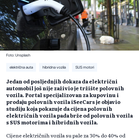
Foto: Unsplash
električna auta
hibridna vozila
SUS motori
Jedan od posljednjih dokaza da električni
automobil još nije zaživio je tržište polovnih
vozila. Portal specijalizovan za kupovinu i
prodaju polovnih vozila iSeeCars je objavio
studiju koja pokazuje da cijena polovnih
električnih vozila pada brže od polovnih vozila
s SUS motorima i hibridnih vozila.
Cijene električnih vozila su pale za 30% do 40% od