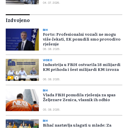
04. 07. 2026.
Izdvojeno
BIH
Forto: Profesionalni vozači ne mogu
više čekati, EK ponudili smo provodivo
rješenje
06. 08. 2026.
VIDEO
Industrija u FBiH ostvarila 18 milijardi
KM prihoda i šest milijardi KM izvoza
06. 08. 2026.
BIH
Vlada FBiH ponudila rješenja za spas
Željezare Zenica, vlasnik ih odbio
05. 08. 2026.
BIH
Bihać nastavlja ulagati u mlade: Za