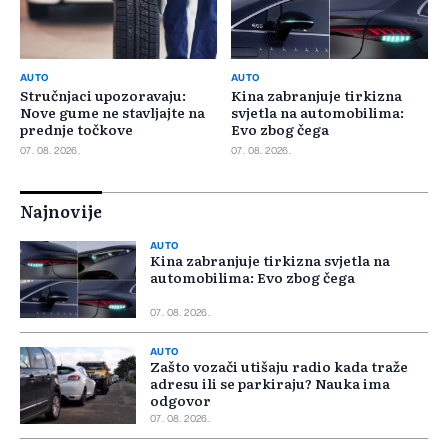
AUTO
AUTO
Stručnjaci upozoravaju:
Kina zabranjuje tirkizna
Nove gume ne stavljajte na
svjetla na automobilima:
prednje točkove
Evo zbog čega
07. 08. 2026.
07. 08. 2026.
Najnovije
AUTO
Kina zabranjuje tirkizna svjetla na
automobilima: Evo zbog čega
07. 08. 2026.
AUTO
Zašto vozači utišaju radio kada traže
adresu ili se parkiraju? Nauka ima
odgovor
07. 08. 2026.