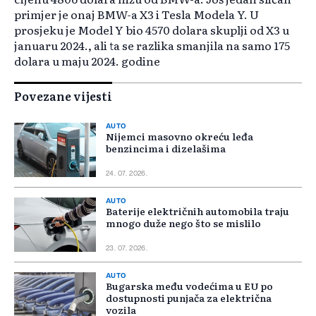
primjer je onaj BMW-a X3 i Tesla Modela Y. U
prosjeku je Model Y bio 4570 dolara skuplji od X3 u
januaru 2024., ali ta se razlika smanjila na samo 175
dolara u maju 2024. godine
Povezane vijesti
AUTO
Nijemci masovno okreću leđa
benzincima i dizelašima
24. 07. 2026.
AUTO
Baterije električnih automobila traju
mnogo duže nego što se mislilo
23. 07. 2026.
AUTO
Bugarska među vodećima u EU po
dostupnosti punjača za električna
vozila