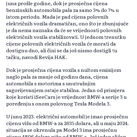
juna prošle godine, dok je prosječna cijena
benzinskih automobila pala za samo 3% do 7% u
istom periodu. Mada je pad cijena polovnih
električnih vozila dramatičan, ono što je zbunjujuće
je da nema naznaka da će se vrijednosti polovnih
električnih vozila stabilizovati. U jednom trenutku
cijene polovnih električnih vozila će morati da
dostignu dno, ali čini se da još nismo dostigli tu
tačku, navodi Revija HAK.
Dok je prosječna cijena vozila s nultom emisijom
naglo pala za manje od godinu dana, cijena
automobila s motorima s unutrašnjim
sagorijevanjem ostaje stabilna. Jedan od primjera
koje koristi iSeeCars je vrijednost BMW-a serije 3 u
poređenju s onom polovnog Tesla Modela 3.
U junu 2023. električni automobil je imao prosječnu
cijenu višu od BMW-a za 2635 dolara, ali u maju 2024.
situacija se okrenula pa Model 3 ima prosječnu
cijenu 4806 dolara nižu od BMW-a. Još jedan sličan