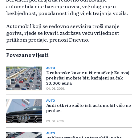
automobila nije bacanje novca, već ulaganje u
bezbjednost, pouzdanost i dug vijek trajanja vozila.
Automobil koji se redovno servisira troši manje
goriva, rjeđe se kvari i zadržava veću vrijednost
prilikom prodaje. prenosi Dnevno.
Povezane vijesti
AUTO
Drakonske kazne u Njemačkoj: Za ovaj
prekršaj možete biti kažnjeni sa čak
30.000 eura
04. 08. 2026.
AUTO
Audi otkrio zašto isti automobil više ne
prolazi
03. 07. 2026.
AUTO
Paklene vrućine i automobili: Kako