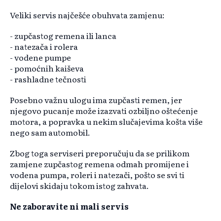
Veliki servis najčešće obuhvata zamjenu:
- zupčastog remena ili lanca
- natezača i rolera
- vodene pumpe
- pomoćnih kaiševa
- rashladne tečnosti
Posebno važnu ulogu ima zupčasti remen, jer
njegovo pucanje može izazvati ozbiljno oštećenje
motora, a popravka u nekim slučajevima košta više
nego sam automobil.
Zbog toga serviseri preporučuju da se prilikom
zamjene zupčastog remena odmah promijene i
vodena pumpa, roleri i natezači, pošto se svi ti
dijelovi skidaju tokom istog zahvata.
Ne zaboravite ni mali servis