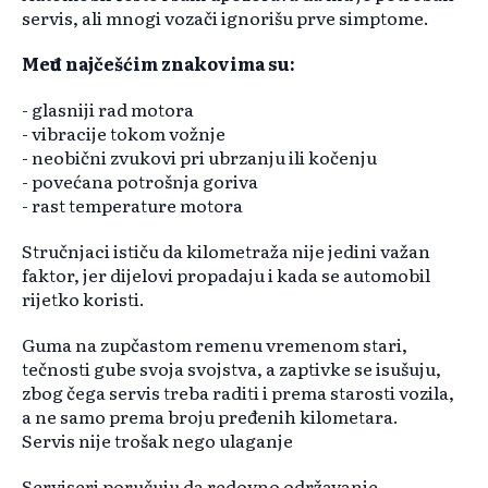
servis, ali mnogi vozači ignorišu prve simptome.
Među najčešćim znakovima su:
- glasniji rad motora
- vibracije tokom vožnje
- neobični zvukovi pri ubrzanju ili kočenju
- povećana potrošnja goriva
- rast temperature motora
Stručnjaci ističu da kilometraža nije jedini važan
faktor, jer dijelovi propadaju i kada se automobil
rijetko koristi.
Guma na zupčastom remenu vremenom stari,
tečnosti gube svoja svojstva, a zaptivke se isušuju,
zbog čega servis treba raditi i prema starosti vozila,
a ne samo prema broju pređenih kilometara.
Servis nije trošak nego ulaganje
Serviseri poručuju da redovno održavanje