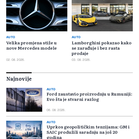
AUTO
AUTO
Velika promjena stiže u
Lamborghini pokazao kako
nove Mercedes modele
se zarađuje i bez rasta
prodaje
02. 08. 2026.
03. 08. 2026.
Najnovije
AUTO
Ford zaustavio proizvodnju u Rumuniji:
Evo šta je stvarni razlog
06. 08. 2026.
AUTO
Uprkos geopolitičkim tenzijama: GM i
SAIC produžili saradnju na još 20
godina