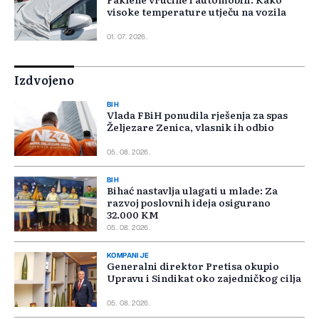
visoke temperature utječu na vozila
01. 07. 2026.
Izdvojeno
BIH
Vlada FBiH ponudila rješenja za spas
Željezare Zenica, vlasnik ih odbio
05. 08. 2026.
BIH
Bihać nastavlja ulagati u mlade: Za
razvoj poslovnih ideja osigurano
32.000 KM
05. 08. 2026.
KOMPANIJE
Generalni direktor Pretisa okupio
Upravu i Sindikat oko zajedničkog cilja
05. 08. 2026.