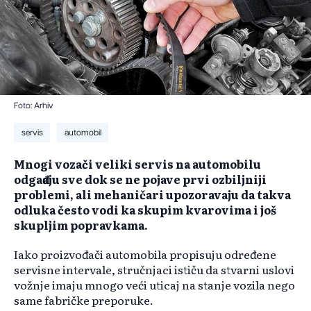
Foto: Arhiv
servis
automobil
Mnogi vozači veliki servis na automobilu
odgađaju sve dok se ne pojave prvi ozbiljniji
problemi, ali mehaničari upozoravaju da takva
odluka često vodi ka skupim kvarovima i još
skupljim popravkama.
Iako proizvođači automobila propisuju određene
servisne intervale, stručnjaci ističu da stvarni uslovi
vožnje imaju mnogo veći uticaj na stanje vozila nego
same fabričke preporuke.