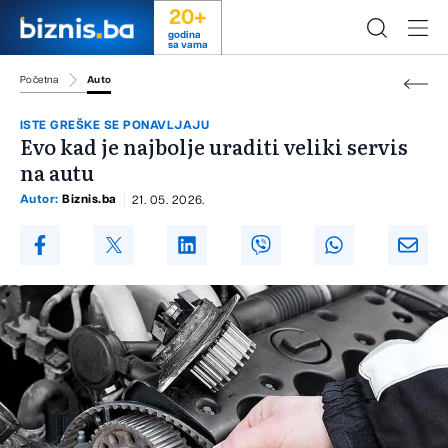
20+
godina
sa vama
Početna
Auto
ISTE GREŠKE SE PONAVLJAJU
Evo kad je najbolje uraditi veliki servis
na autu
Autor:
Biznis.ba
21. 05. 2026.