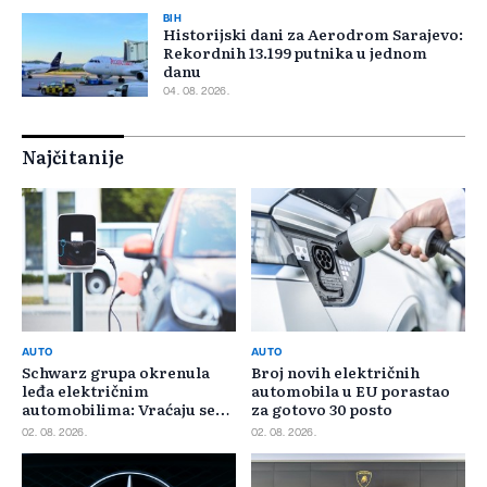
BIH
Historijski dani za Aerodrom Sarajevo:
Rekordnih 13.199 putnika u jednom
danu
04. 08. 2026.
Najčitanije
AUTO
AUTO
Schwarz grupa okrenula
Broj novih električnih
leđa električnim
automobila u EU porastao
automobilima: Vraćaju se
za gotovo 30 posto
benzincima i dizelašima
02. 08. 2026.
02. 08. 2026.