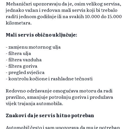
Mehaničari upozoravaju da je, osim velikog servisa,
jednako važan i redovan mali servis koji bi trebalo
raditi jednom godišnje ili na svakih 10.000 do 15.000
kilometara.
Mali servis obično uključuje:
- zamjenu motornog ulja
- filtera ulja
- filtera vazduha
- filtera goriva
- pregled svjećica
- kontrolu kočione i rashladne tečnosti
Redovno održavanje omogućava motoru da radi
pravilno, smanjuje potrošnju goriva i produžava
vijek trajanja automobila.
Znakovi da je servis hitno potreban
Automobil često i sam upozorava da mu je potreban