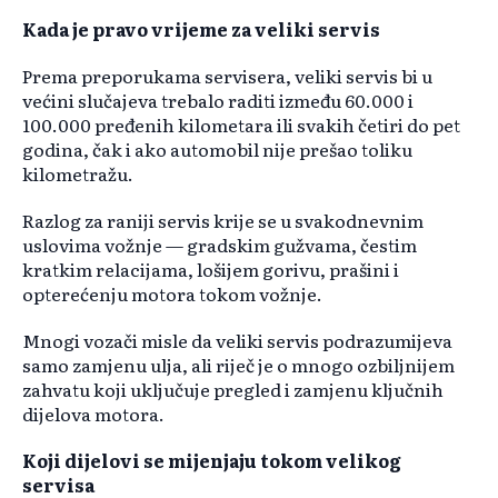
Kada je pravo vrijeme za veliki servis
Prema preporukama servisera, veliki servis bi u
većini slučajeva trebalo raditi između 60.000 i
100.000 pređenih kilometara ili svakih četiri do pet
godina, čak i ako automobil nije prešao toliku
kilometražu.
Razlog za raniji servis krije se u svakodnevnim
uslovima vožnje — gradskim gužvama, čestim
kratkim relacijama, lošijem gorivu, prašini i
opterećenju motora tokom vožnje.
Mnogi vozači misle da veliki servis podrazumijeva
samo zamjenu ulja, ali riječ je o mnogo ozbiljnijem
zahvatu koji uključuje pregled i zamjenu ključnih
dijelova motora.
Koji dijelovi se mijenjaju tokom velikog
servisa