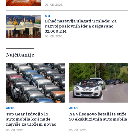
05. 08. 2026.
BIH
Bihać nastavlja ulagati u mlade: Za
razvoj poslovnih ideja osigurano
32.000 KM
05. 08. 2026.
Najčitanije
AUTO
AUTO
Top Gear izdvojio 19
Na Vilsonovo šetalište stiže
automobila koji nude
50 ekskluzivnih automobila
najviše za uloženi novac
06. 08. 2026.
05. 08. 2026.