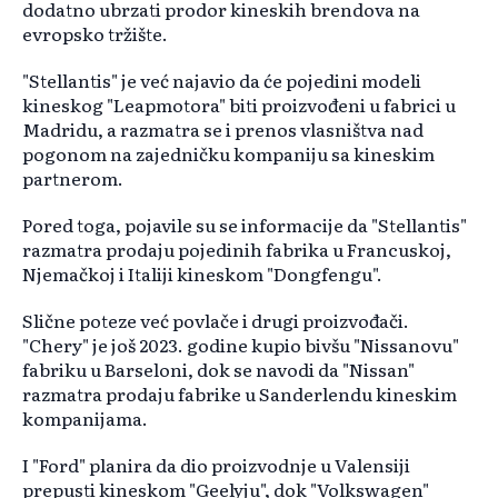
dodatno ubrzati prodor kineskih brendova na
evropsko tržište.
"Stellantis" je već najavio da će pojedini modeli
kineskog "Leapmotora" biti proizvođeni u fabrici u
Madridu, a razmatra se i prenos vlasništva nad
pogonom na zajedničku kompaniju sa kineskim
partnerom.
Pored toga, pojavile su se informacije da "Stellantis"
razmatra prodaju pojedinih fabrika u Francuskoj,
Njemačkoj i Italiji kineskom "Dongfengu".
Slične poteze već povlače i drugi proizvođači.
"Chery" je još 2023. godine kupio bivšu "Nissanovu"
fabriku u Barseloni, dok se navodi da "Nissan"
razmatra prodaju fabrike u Sanderlendu kineskim
kompanijama.
I "Ford" planira da dio proizvodnje u Valensiji
prepusti kineskom "Geelyju", dok "Volkswagen"