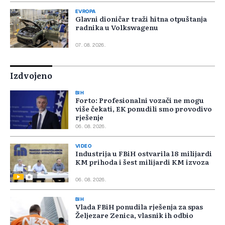
EVROPA
Glavni dioničar traži hitna otpuštanja
radnika u Volkswagenu
07. 08. 2026.
Izdvojeno
BIH
Forto: Profesionalni vozači ne mogu
više čekati, EK ponudili smo provodivo
rješenje
06. 08. 2026.
VIDEO
Industrija u FBiH ostvarila 18 milijardi
KM prihoda i šest milijardi KM izvoza
06. 08. 2026.
BIH
Vlada FBiH ponudila rješenja za spas
Željezare Zenica, vlasnik ih odbio