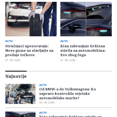
AUTO
AUTO
Stručnjaci upozoravaju:
Kina zabranjuje tirkizna
Nove gume ne stavljajte na
svjetla na automobilima:
prednje točkove
Evo zbog čega
07. 08. 2026.
07. 08. 2026.
Najnovije
AUTO
Od BMW-a do Volkswagena: Ko
zapravo kontroliše svjetske
automobilske marke?
09. 08. 2026.
AUTO
Kina zabranjuje tirkizna svjetla na