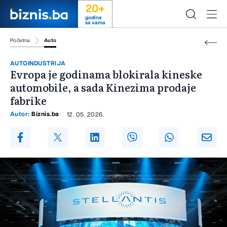
20+
godina
sa vama
Početna
Auto
AUTOINDUSTRIJA
Evropa je godinama blokirala kineske
automobile, a sada Kinezima prodaje
fabrike
Autor:
Biznis.ba
12. 05. 2026.