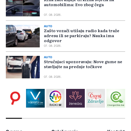
automobilima: Evo zbog čega
07. 08. 2026.
AUTO
Zašto vozači utišaju radio kada traže
adresu ili se parkiraju? Nauka ima
odgovor
07. 08. 2026.
AUTO
Stručnjaci upozoravaju: Nove gume ne
stavljajte na prednje točkove
07. 08. 2026.