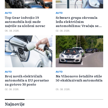
AUTO
AUTO
Top Gear izdvojio 19
Schwarz grupa okrenula
automobila koji nude
leđa električnim
najviše za uloženi novac
automobilima: Vraćaju se
benzincima i dizelašima
06. 08. 2026.
02. 08. 2026.
AUTO
AUTO
Broj novih električnih
Na Vilsonovo šetalište stiže
automobila u EU porastao
50 ekskluzivnih automobila
za gotovo 30 posto
02. 08. 2026.
05. 08. 2026.
Najnovije