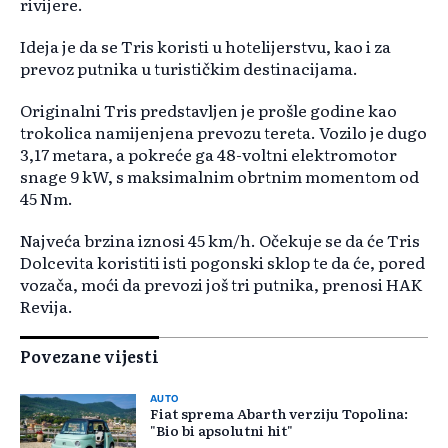
rivijere.
Ideja je da se Tris koristi u hotelijerstvu, kao i za
prevoz putnika u turističkim destinacijama.
Originalni Tris predstavljen je prošle godine kao
trokolica namijenjena prevozu tereta. Vozilo je dugo
3,17 metara, a pokreće ga 48-voltni elektromotor
snage 9 kW, s maksimalnim obrtnim momentom od
45 Nm.
Najveća brzina iznosi 45 km/h. Očekuje se da će Tris
Dolcevita koristiti isti pogonski sklop te da će, pored
vozača, moći da prevozi još tri putnika, prenosi HAK
Revija.
Povezane vijesti
AUTO
Fiat sprema Abarth verziju Topolina:
"Bio bi apsolutni hit"