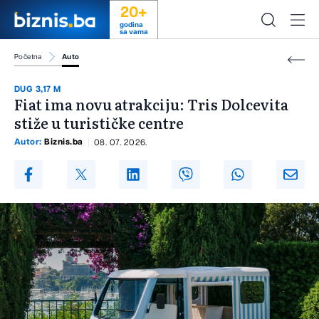
20+
godina
sa vama
Početna
Auto
DUG 3,17 M
Fiat ima novu atrakciju: Tris Dolcevita
stiže u turističke centre
Autor:
Biznis.ba
08. 07. 2026.