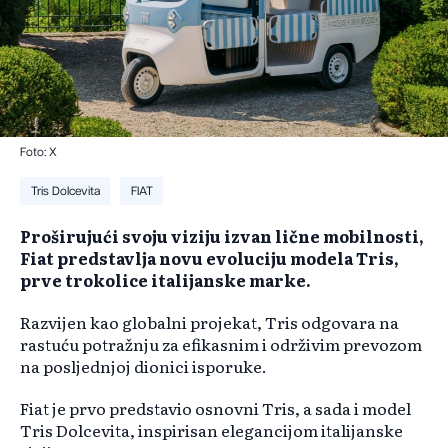
Foto: X
Tris Dolcevita
FIAT
Proširujući svoju viziju izvan lične mobilnosti,
Fiat predstavlja novu evoluciju modela Tris,
prve trokolice italijanske marke.
Razvijen kao globalni projekat, Tris odgovara na
rastuću potražnju za efikasnim i održivim prevozom
na posljednjoj dionici isporuke.
Fiat je prvo predstavio osnovni Tris, a sada i model
Tris Dolcevita, inspirisan elegancijom italijanske