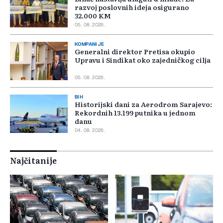
razvoj poslovnih ideja osigurano
32.000 KM
05. 08. 2026.
KOMPANIJE
Generalni direktor Pretisa okupio
Upravu i Sindikat oko zajedničkog cilja
05. 08. 2026.
BIH
Historijski dani za Aerodrom Sarajevo:
Rekordnih 13.199 putnika u jednom
danu
04. 08. 2026.
Najčitanije