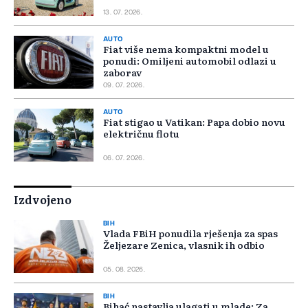
13. 07. 2026.
AUTO
Fiat više nema kompaktni model u
ponudi: Omiljeni automobil odlazi u
zaborav
09. 07. 2026.
AUTO
Fiat stigao u Vatikan: Papa dobio novu
električnu flotu
06. 07. 2026.
Izdvojeno
BIH
Vlada FBiH ponudila rješenja za spas
Željezare Zenica, vlasnik ih odbio
05. 08. 2026.
BIH
Bihać nastavlja ulagati u mlade: Za