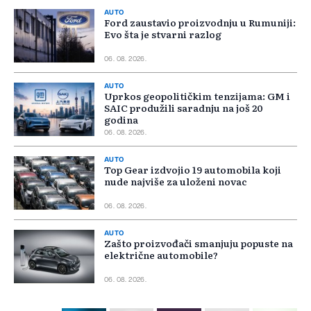
AUTO
Ford zaustavio proizvodnju u Rumuniji:
Evo šta je stvarni razlog
06. 08. 2026.
AUTO
Uprkos geopolitičkim tenzijama: GM i
SAIC produžili saradnju na još 20
godina
06. 08. 2026.
AUTO
Top Gear izdvojio 19 automobila koji
nude najviše za uloženi novac
06. 08. 2026.
AUTO
Zašto proizvođači smanjuju popuste na
električne automobile?
06. 08. 2026.