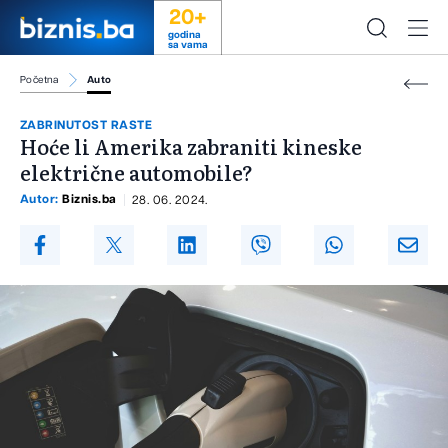
20+
godina
sa vama
Početna
Auto
ZABRINUTOST RASTE
Hoće li Amerika zabraniti kineske
električne automobile?
Autor:
Biznis.ba
28. 06. 2024.