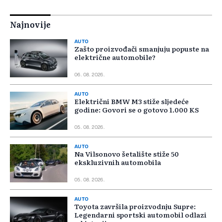
Najnovije
AUTO
Zašto proizvođači smanjuju popuste na
električne automobile?
06. 08. 2026.
AUTO
Električni BMW M3 stiže sljedeće
godine: Govori se o gotovo 1.000 KS
05. 08. 2026.
AUTO
Na Vilsonovo šetalište stiže 50
ekskluzivnih automobila
05. 08. 2026.
AUTO
Toyota završila proizvodnju Supre:
Legendarni sportski automobil odlazi