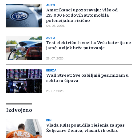
AUTO
Amerikanci upozoravaju: Više od
135.000 Fordovih automobila
potencijalno rizično
04. 08. 2026.
AUTO
Test električnih vozila: Veća baterija ne
jamči uvijek brže putovanje
28. 07. 2026.
BERZA
Wall Street: Sve ozbiljniji pesimizam u
sektoru čipova
28. 07. 2026.
Izdvojeno
BIH
Vlada FBiH ponudila rješenja za spas
Željezare Zenica, vlasnik ih odbio