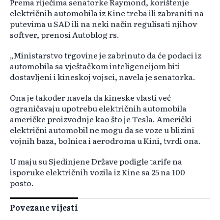
Prema riječima senatorke Raymond, korištenje
električnih automobila iz Kine treba ili zabraniti na
putevima u SAD ili na neki način regulisati njihov
softver, prenosi Autoblog rs.
„Ministarstvo trgovine je zabrinuto da će podaci iz
automobila sa vještačkom inteligencijom biti
dostavljeni i kineskoj vojsci, navela je senatorka.
Ona je također navela da kineske vlasti već
ograničavaju upotrebu električnih automobila
američke proizvodnje kao što je Tesla. Američki
električni automobil ne mogu da se voze u blizini
vojnih baza, bolnica i aerodroma u Kini, tvrdi ona.
U maju su Sjedinjene Države podigle tarife na
isporuke električnih vozila iz Kine sa 25 na 100
posto.
Povezane vijesti