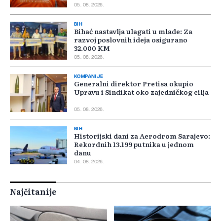
05. 08. 2026.
BIH
Bihać nastavlja ulagati u mlade: Za
razvoj poslovnih ideja osigurano
32.000 KM
05. 08. 2026.
KOMPANIJE
Generalni direktor Pretisa okupio
Upravu i Sindikat oko zajedničkog cilja
05. 08. 2026.
BIH
Historijski dani za Aerodrom Sarajevo:
Rekordnih 13.199 putnika u jednom
danu
04. 08. 2026.
Najčitanije