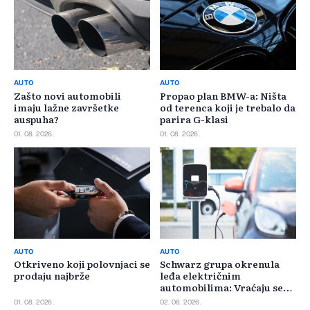
AUTO
AUTO
Zašto novi automobili
Propao plan BMW-a: Ništa
imaju lažne završetke
od terenca koji je trebalo da
auspuha?
parira G-klasi
01. 08. 2026.
01. 08. 2026.
AUTO
AUTO
Otkriveno koji polovnjaci se
Schwarz grupa okrenula
prodaju najbrže
leđa električnim
automobilima: Vraćaju se
benzincima i dizelašima
01. 08. 2026.
02. 08. 2026.