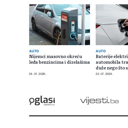
AUTO
AUTO
Nijemci masovno okreću
Baterije elektr
leđa benzincima i dizelašima
automobila tr
duže nego što s
24. 07. 2026.
23. 07. 2026.