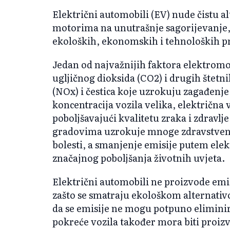
Električni automobili (EV) nude čistu a
motorima na unutrašnje sagorijevanje,
ekoloških, ekonomskih i tehnoloških p
Jedan od najvažnijih faktora elektromo
ugljičnog dioksida (CO2) i drugih štetn
(NOx) i čestica koje uzrokuju zagađenj
koncentracija vozila velika, električna
poboljšavajući kvalitetu zraka i zdravl
gradovima uzrokuje mnoge zdravstvene
bolesti, a smanjenje emisije putem ele
značajnog poboljšanja životnih uvjeta.
Električni automobili ne proizvode emis
zašto se smatraju ekološkom alternat
da se emisije ne mogu potpuno eliminira
pokreće vozila također mora biti proiz