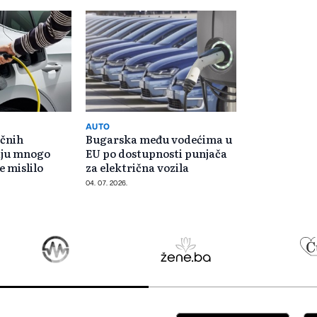
AUTO
ičnih
Bugarska među vodećima u
aju mnogo
EU po dostupnosti punjača
e mislilo
za električna vozila
04. 07. 2026.