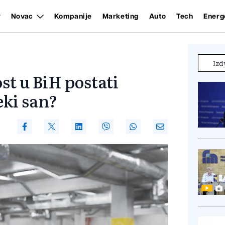
Novac
Kompanije
Marketing
Auto
Tech
Energ
Izd
st u BiH postati
eki san?