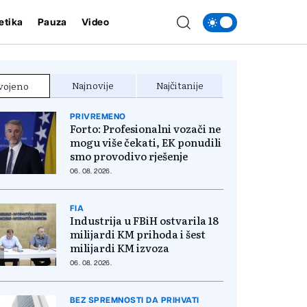
etika
Pauza
Video
Najnovije
Najčitanije
vojeno
PRIVREMENO
Forto: Profesionalni vozači ne
mogu više čekati, EK ponudili
smo provodivo rješenje
06. 08. 2026.
FIA
Industrija u FBiH ostvarila 18
milijardi KM prihoda i šest
milijardi KM izvoza
06. 08. 2026.
BEZ SPREMNOSTI DA PRIHVATI