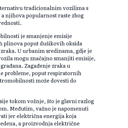
lternativu tradicionalnim vozilima s
 a njihova popularnost raste zbog
rednosti.
bilnosti je smanjenje emisije
ih plinova poput dušikovih oksida
e zraka. U urbanim sredinama, gdje je
 vozila mogu značajno smanjiti emisije,
je građana. Zagađenje zraka u
 probleme, poput respiratornih
ktromobilnosti može dovesti do
ije tokom vožnje, što je glavni razlog
ivom. Međutim, važno je napomenuti
ti jer električna energija koja
vedena, a proizvodnja električne