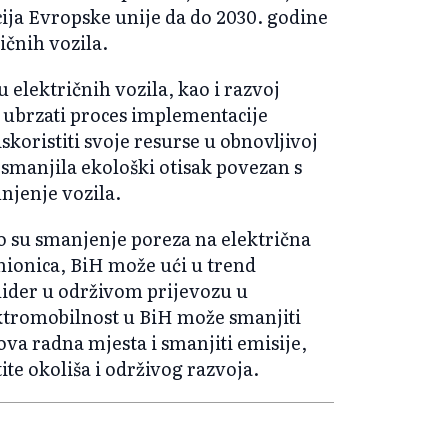
ija Evropske unije da do 2030. godine
ičnih vozila.
 električnih vozila, kao i razvoj
 ubrzati proces implementacije
koristiti svoje resurse u obnovljivoj
 smanjila ekološki otisak povezan s
njenje vozila.
što su smanjenje poreza na električna
unionica, BiH može ući u trend
 lider u održivom prijevozu u
ektromobilnost u BiH može smanjiti
ova radna mjesta i smanjiti emisije,
te okoliša i održivog razvoja.