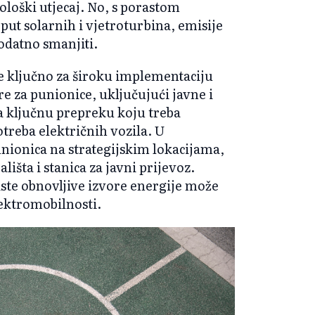
kološki utjecaj. No, s porastom
put solarnih i vjetroturbina, emisije
datno smanjiti.
e ključno za široku implementaciju
e za punionice, uključujući javne i
ja ključnu prepreku koju treba
treba električnih vozila. U
nionica na strategijskim lokacijama,
išta i stanica za javni prijevoz.
iste obnovljive izvore energije može
ektromobilnosti.