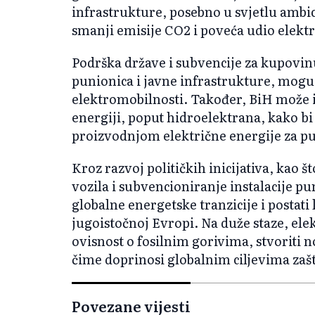
infrastrukture, posebno u svjetlu ambic
smanji emisije CO2 i poveća udio elektr
Podrška države i subvencije za kupovinu
punionica i javne infrastrukture, mogu
elektromobilnosti. Također, BiH može is
energiji, poput hidroelektrana, kako bi
proizvodnjom električne energije za pu
Kroz razvoj političkih inicijativa, kao 
vozila i subvencioniranje instalacije p
globalne energetske tranzicije i postati
jugoistočnoj Evropi. Na duže staze, el
ovisnost o fosilnim gorivima, stvoriti n
čime doprinosi globalnim ciljevima zašti
Povezane vijesti