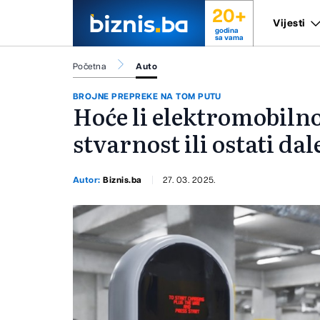
20+
Vijesti
godina
sa vama
Početna
Auto
BROJNE PREPREKE NA TOM PUTU
Hoće li elektromobilno
stvarnost ili ostati dal
Autor:
Biznis.ba
27. 03. 2025.