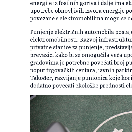
energije iz fosilnih goriva i dalje ima e
upotrebe obnovljivih izvora energije po
povezane s elektromobilima mogu se do
Punjenje električnih automobila postaj
elektromobilnosti. Razvoj infrastruktur
privatne stanice za punjenje, predstavl
prevazići kako bi se omogućila veća upo
gradovima je potrebno povećati broj pu
poput trgovačkih centara, javnih parkiral
Također, razvijanje punionica koje kor
dodatno povećati ekološke prednosti el