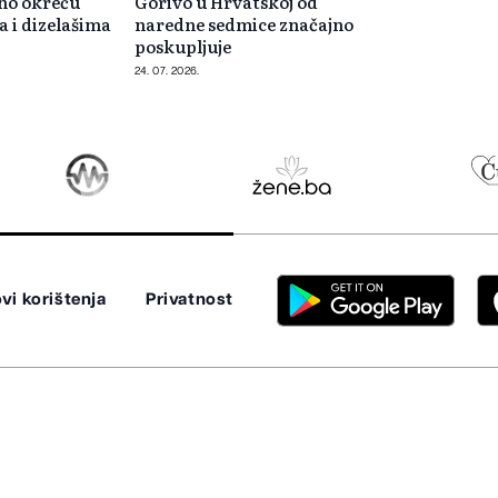
no okreću
Gorivo u Hrvatskoj od
a i dizelašima
naredne sedmice značajno
poskupljuje
24. 07. 2026.
vi korištenja
Privatnost