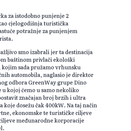
ka za istodobno punjenje 2
ao cjelogodišnja turistička
rastuće potražnje za punjenjem
rista.
žljivo smo izabrali jer ta destinacija
om baštinom privlači ekološki
eta, kojim sada pružamo vrhunsku
čnih automobila, naglasio je direktor
nog odbora GreenWay grupe Dino
je u kojoj ćemo u samo nekoliko
stavit značajan broj brzih i ultra
aga koje dosežu čak 400kW. Na taj način
ne, ekonomske te turističke ciljeve
ke ciljeve međunarodne korporacije
l.