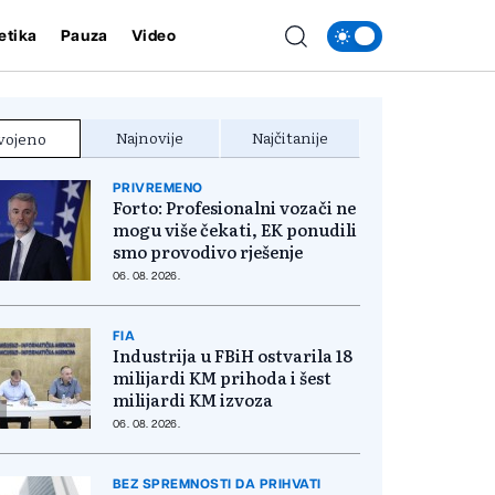
etika
Pauza
Video
Najnovije
Najčitanije
vojeno
PRIVREMENO
Forto: Profesionalni vozači ne
mogu više čekati, EK ponudili
smo provodivo rješenje
06. 08. 2026.
FIA
Industrija u FBiH ostvarila 18
milijardi KM prihoda i šest
milijardi KM izvoza
06. 08. 2026.
BEZ SPREMNOSTI DA PRIHVATI