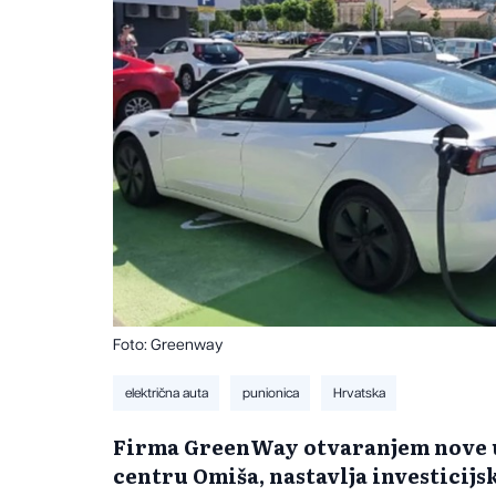
Foto: Greenway
električna auta
punionica
Hrvatska
Firma GreenWay otvaranjem nove u
centru Omiša, nastavlja investicijs