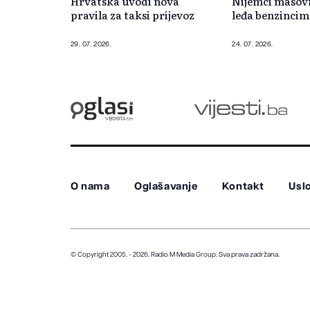
Hrvatska uvodi nova
Nijemci masov
pravila za taksi prijevoz
leđa benzincim
29. 07. 2026.
24. 07. 2026.
O nama
Oglašavanje
Kontakt
Uslo
© Copyright 2005. - 2026. Radio M Media Group.
Sva prava zadržana.