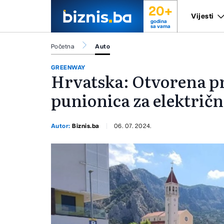
20+
Vijesti
godina
sa vama
Početna
Auto
GREENWAY
Hrvatska: Otvorena pr
punionica za električ
Autor:
Biznis.ba
06. 07. 2024.