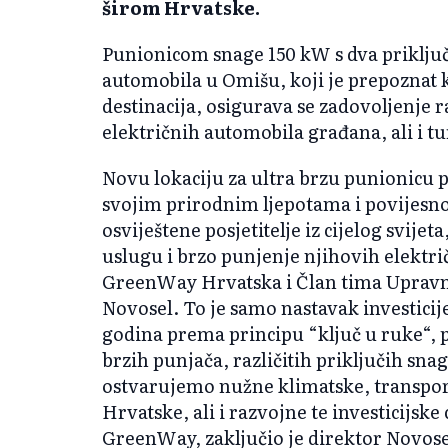
širom Hrvatske.
Punionicom snage 150 kW s dva priključ
automobila u Omišu, koji je prepoznat k
destinacija, osigurava se zadovoljenje 
električnih automobila građana, ali i tu
Novu lokaciju za ultra brzu punionicu pa
svojim prirodnim ljepotama i povijesn
osviještene posjetitelje iz cijelog svij
uslugu i brzo punjenje njihovih elektri
GreenWay Hrvatska i Član tima Uprav
Novosel. To je samo nastavak investici
godina prema principu “ključ u ruke“, po
brzih punjača, različitih priključih sn
ostvarujemo nužne klimatske, transport
Hrvatske, ali i razvojne te investicijs
GreenWay, zaključio je direktor Novose