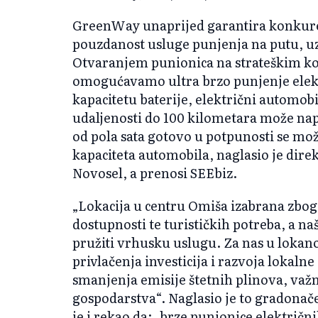
GreenWay unaprijed garantira konkuren
pouzdanost usluge punjenja na putu, u
Otvaranjem punionica na strateškim k
omogućavamo ultra brzo punjenje elek
kapacitetu baterije, električni automobi
udaljenosti do 100 kilometara može na
od pola sata gotovo u potpunosti se mož
kapaciteta automobila, naglasio je di
Novosel, a prenosi SEEbiz.
„Lokacija u centru Omiša izabrana zbo
dostupnosti te turističkih potreba, a 
pružiti vrhusku uslugu. Za nas u lokanoj
privlačenja investicija i razvoja lokalne
smanjenja emisije štetnih plinova, važn
gospodarstva“. Naglasio je to gradonač
je i rekao da: „brze punionice električni