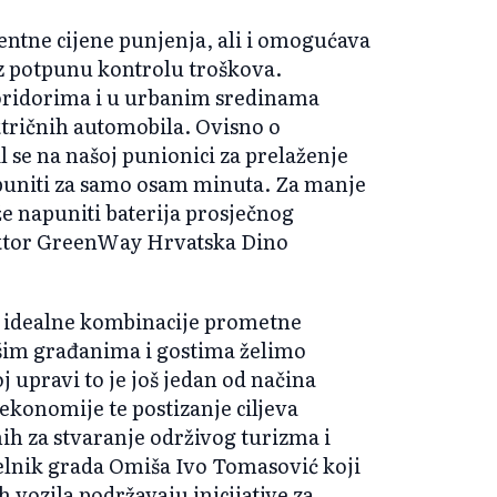
tne cijene punjenja, ali i omogućava
z potpunu kontrolu troškova.
oridorima i u urbanim sredinama
tričnih automobila. Ovisno o
l se na našoj punionici za prelaženje
puniti za samo osam minuta. Za manje
e napuniti baterija prosječnog
rektor GreenWay Hrvatska Dino
g idealne kombinacije prometne
našim građanima i gostima želimo
 upravi to je još jedan od načina
 ekonomije te postizanje ciljeva
ih za stvaranje održivog turizma i
elnik grada Omiša Ivo Tomasović koji
h vozila podržavaju inicijative za