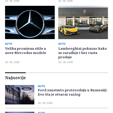
02. 08. 2026.
02. 08. 2026.
AUTO
AUTO
Velika promjena stiže u
Lamborghini pokazao kako
nove Mercedes modele
se zarađuje i bez rasta
prodaje
02. 08. 2026.
03. 08. 2026.
Najnovije
AUTO
Ford zaustavio proizvodnju u Rumuniji:
Evo šta je stvarni razlog
06. 08. 2026.