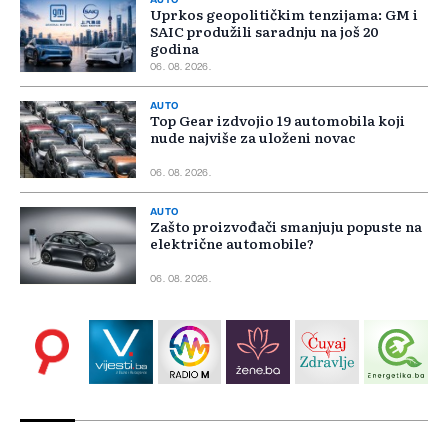
AUTO
Uprkos geopolitičkim tenzijama: GM i
SAIC produžili saradnju na još 20
godina
06. 08. 2026.
AUTO
Top Gear izdvojio 19 automobila koji
nude najviše za uloženi novac
06. 08. 2026.
AUTO
Zašto proizvođači smanjuju popuste na
električne automobile?
06. 08. 2026.