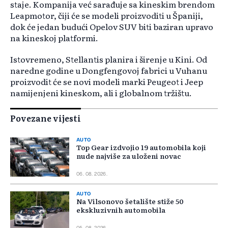
staje. Kompanija već sarađuje sa kineskim brendom
Leapmotor, čiji će se modeli proizvoditi u Španiji,
dok će jedan budući Opelov SUV biti baziran upravo
na kineskoj platformi.
Istovremeno, Stellantis planira i širenje u Kini. Od
naredne godine u Dongfengovoj fabrici u Vuhanu
proizvodit će se novi modeli marki Peugeot i Jeep
namijenjeni kineskom, ali i globalnom tržištu.
Povezane vijesti
AUTO
Top Gear izdvojio 19 automobila koji
nude najviše za uloženi novac
06. 08. 2026.
AUTO
Na Vilsonovo šetalište stiže 50
ekskluzivnih automobila