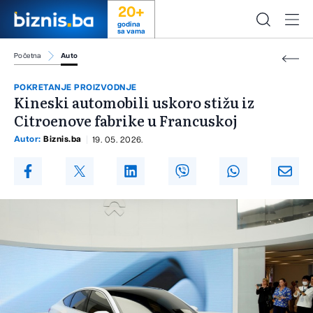
20+
godina
sa vama
Početna
Auto
POKRETANJE PROIZVODNJE
Kineski automobili uskoro stižu iz
Citroenove fabrike u Francuskoj
Autor:
Biznis.ba
19. 05. 2026.