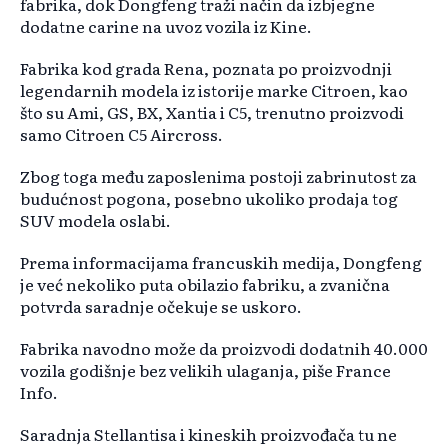
fabrika, dok Dongfeng traži način da izbjegne
dodatne carine na uvoz vozila iz Kine.
Fabrika kod grada Rena, poznata po proizvodnji
legendarnih modela iz istorije marke Citroen, kao
što su Ami, GS, BX, Xantia i C5, trenutno proizvodi
samo Citroen C5 Aircross.
Zbog toga među zaposlenima postoji zabrinutost za
budućnost pogona, posebno ukoliko prodaja tog
SUV modela oslabi.
Prema informacijama francuskih medija, Dongfeng
je već nekoliko puta obilazio fabriku, a zvanična
potvrda saradnje očekuje se uskoro.
Fabrika navodno može da proizvodi dodatnih 40.000
vozila godišnje bez velikih ulaganja, piše France
Info.
Saradnja Stellantisa i kineskih proizvođača tu ne