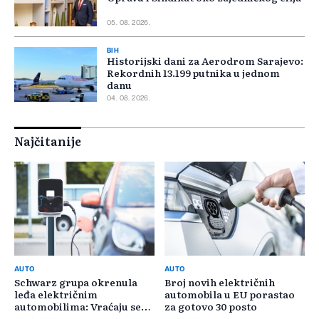
05. 08. 2026.
BIH
Historijski dani za Aerodrom Sarajevo:
Rekordnih 13.199 putnika u jednom
danu
04. 08. 2026.
Najčitanije
AUTO
AUTO
Schwarz grupa okrenula
Broj novih električnih
leđa električnim
automobila u EU porastao
automobilima: Vraćaju se
za gotovo 30 posto
benzincima i dizelašima