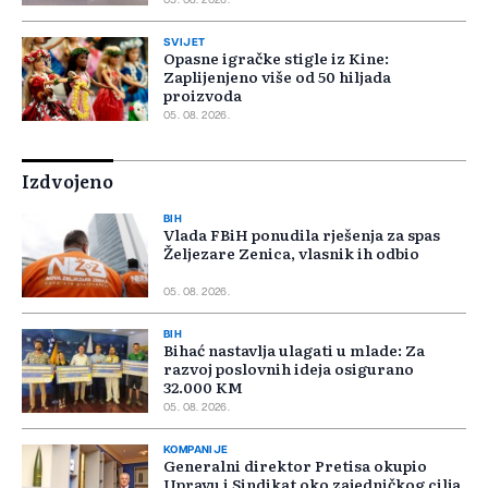
05. 08. 2026.
SVIJET
Opasne igračke stigle iz Kine:
Zaplijenjeno više od 50 hiljada
proizvoda
05. 08. 2026.
Izdvojeno
BIH
Vlada FBiH ponudila rješenja za spas
Željezare Zenica, vlasnik ih odbio
05. 08. 2026.
BIH
Bihać nastavlja ulagati u mlade: Za
razvoj poslovnih ideja osigurano
32.000 KM
05. 08. 2026.
KOMPANIJE
Generalni direktor Pretisa okupio
Upravu i Sindikat oko zajedničkog cilja