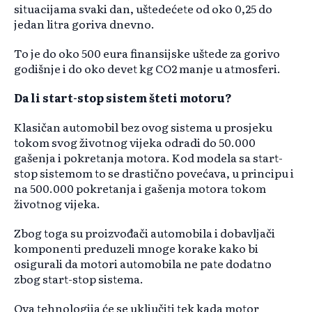
situacijama svaki dan, uštedećete od oko 0,25 do
jedan litra goriva dnevno.
To je do oko 500 eura finansijske uštede za gorivo
godišnje i do oko devet kg CO2 manje u atmosferi.
Da li start-stop sistem šteti motoru?
Klasičan automobil bez ovog sistema u prosjeku
tokom svog životnog vijeka odradi do 50.000
gašenja i pokretanja motora. Kod modela sa start-
stop sistemom to se drastično povećava, u principu i
na 500.000 pokretanja i gašenja motora tokom
životnog vijeka.
Zbog toga su proizvođači automobila i dobavljači
komponenti preduzeli mnoge korake kako bi
osigurali da motori automobila ne pate dodatno
zbog start-stop sistema.
Ova tehnologija će se uključiti tek kada motor