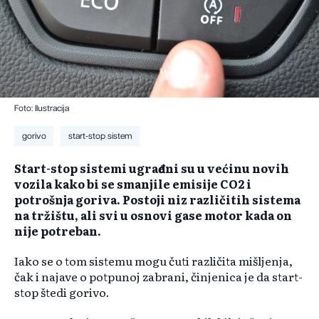
Foto: Ilustracija
gorivo
start-stop sistem
Start-stop sistemi ugrađeni su u većinu novih
vozila kako bi se smanjile emisije CO2 i
potrošnja goriva. Postoji niz različitih sistema
na tržištu, ali svi u osnovi gase motor kada on
nije potreban.
Iako se o tom sistemu mogu čuti različita mišljenja,
čak i najave o potpunoj zabrani, činjenica je da start-
stop štedi gorivo.