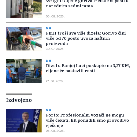
Wright: Cijene goriva trebale bi pasti u
narednim sedmicama
05. 08. 2026.
BIH
FBiH troši sve više dizela: Gorivo čini
više od 70 posto uvoza naftnih
proizvoda
30. 07. 2026.
BIH
Dizel u Banjoj Luci poskupio na 3,27 KM,
cijene će nastaviti rasti
27. 07. 2026.
Izdvojeno
BIH
Forto: Profesionalni vozači ne mogu
više čekati, EK ponudili smo provodivo
rješenje
06. 08. 2026.