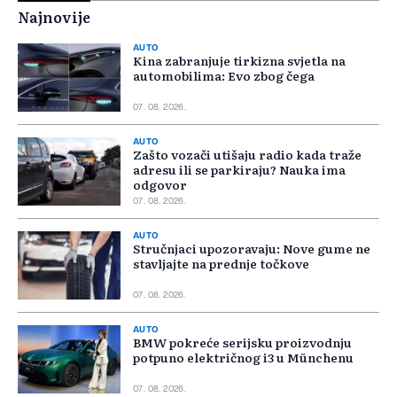
Najnovije
AUTO
Kina zabranjuje tirkizna svjetla na
automobilima: Evo zbog čega
07. 08. 2026.
AUTO
Zašto vozači utišaju radio kada traže
adresu ili se parkiraju? Nauka ima
odgovor
07. 08. 2026.
AUTO
Stručnjaci upozoravaju: Nove gume ne
stavljajte na prednje točkove
07. 08. 2026.
AUTO
BMW pokreće serijsku proizvodnju
potpuno električnog i3 u Münchenu
07. 08. 2026.