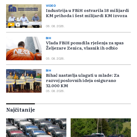
VIDEO
Industrija u FBiH ostvarila 18 milijardi
KM prihoda i šest milijardi KM izvoza
06. 08. 2026.
BIH
Vlada FBiH ponudila rješenja za spas
Željezare Zenica, vlasnik ih odbio
05. 08. 2026.
BIH
Bihać nastavlja ulagati u mlade: Za
razvoj poslovnih ideja osigurano
32.000 KM
05. 08. 2026.
Najčitanije