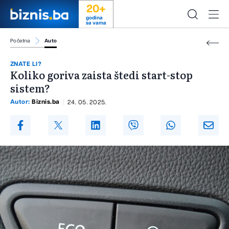
20+
godina
sa vama
Početna
Auto
ZNATE LI?
Koliko goriva zaista štedi start-stop
sistem?
Autor:
Biznis.ba
24. 05. 2025.