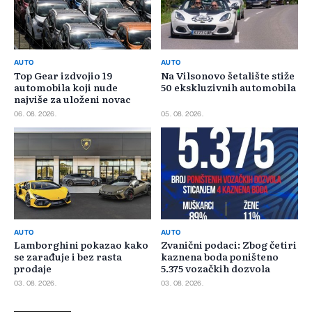
AUTO
AUTO
Top Gear izdvojio 19
Na Vilsonovo šetalište stiže
automobila koji nude
50 ekskluzivnih automobila
najviše za uloženi novac
06. 08. 2026.
05. 08. 2026.
AUTO
AUTO
Lamborghini pokazao kako
Zvanični podaci: Zbog četiri
se zarađuje i bez rasta
kaznena boda poništeno
prodaje
5.375 vozačkih dozvola
03. 08. 2026.
03. 08. 2026.