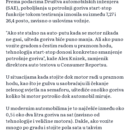
Prema podacima Društva automobilskih inženjera
(SAE), poboljšanja u potrošnji goriva start-stop
funkcije tokom testiranja iznosila su između 7,27 i
26,4 posto, zavisno o uslovima vožnje.
"Ako ste stalno na auto-putu kada se motor nikada
ne gasi, ušteda goriva biće puno manja. Ali ako puno
vozite gradom s čestim radom u praznom hodu,
tehnologija start-stop donosi konkretno smanjenje
potrošnje goriva", kaže Alex Knizek, zamjenik
direktora auto testova u Consumer Reportsu.
U situacijama kada stojite dok motor radi u praznom
hodu, kao što je gužva u saobraćaju ili čekanje
zelenog svjetla na semaforu, uštediće onoliko goriva
koliko bi motor potrošio dok automobil miruje.
U modernim automobilima je to najčešće između oko
0,5 i oko dva litra goriva na sat (zavisno od
tehnologije i veličine motora). Dakle, ako vozite
mnogo po gradu i stojite pola sata u takvim