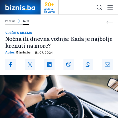
20+
godina
sa vama
Početna
Auto
VJEČITA DILEMA
Noćna ili dnevna vožnja: Kada je najbolje
krenuti na more?
Autor:
Biznis.ba
18. 07. 2024.