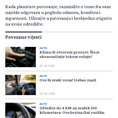
Kada planirate putovanje, razmislite o tome šta vam
najviše odgovara u pogledu odmora, komfora i
sigurnosti. Uživajte u putovanju i bezbjedno stignite
na svoje odredište.
Povezane vijesti
AUTO
Klima ili otvoreni prozori: Šta je
ekonomičnije tokom vožnje?
20. 06. 2026.
AUTO
Ovo bi svaki vozač trebao znati
09. 05. 2026.
AUTO
Uštedite do 4 KM na svakih 100
kilometara: Ova brzina čini razliku