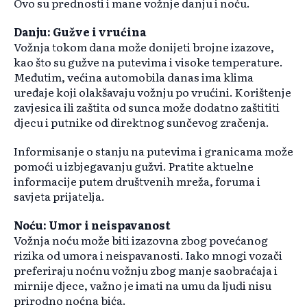
Ovo su prednosti i mane vožnje danju i noću.
Danju: Gužve i vrućina
Vožnja tokom dana može donijeti brojne izazove,
kao što su gužve na putevima i visoke temperature.
Međutim, većina automobila danas ima klima
uređaje koji olakšavaju vožnju po vrućini. Korištenje
zavjesica ili zaštita od sunca može dodatno zaštititi
djecu i putnike od direktnog sunčevog zračenja.
Informisanje o stanju na putevima i granicama može
pomoći u izbjegavanju gužvi. Pratite aktuelne
informacije putem društvenih mreža, foruma i
savjeta prijatelja.
Noću: Umor i neispavanost
Vožnja noću može biti izazovna zbog povećanog
rizika od umora i neispavanosti. Iako mnogi vozači
preferiraju noćnu vožnju zbog manje saobraćaja i
mirnije djece, važno je imati na umu da ljudi nisu
prirodno noćna bića.