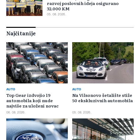
razvoj poslovnih ideja osigurano
32.000 KM
05. 08. 2026.
Najčitanije
AUTO
AUTO
Top Gear izdvojio 19
Na Vilsonovo šetalište stiže
automobila koji nude
50 ekskluzivnih automobila
najviše za uloženi novac
06. 08. 2026.
05. 08. 2026.