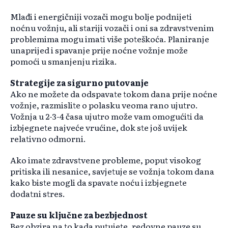
Mlađi i energičniji vozači mogu bolje podnijeti
noćnu vožnju, ali stariji vozači i oni sa zdravstvenim
problemima mogu imati više poteškoća. Planiranje
unaprijed i spavanje prije noćne vožnje može
pomoći u smanjenju rizika.
Strategije za sigurno putovanje
Ako ne možete da odspavate tokom dana prije noćne
vožnje, razmislite o polasku veoma rano ujutro.
Vožnja u 2-3-4 časa ujutro može vam omogućiti da
izbjegnete najveće vrućine, dok ste još uvijek
relativno odmorni.
Ako imate zdravstvene probleme, poput visokog
pritiska ili nesanice, savjetuje se vožnja tokom dana
kako biste mogli da spavate noću i izbjegnete
dodatni stres.
Pauze su ključne za bezbjednost
Bez obzira na to kada putujete, redovne pauze su