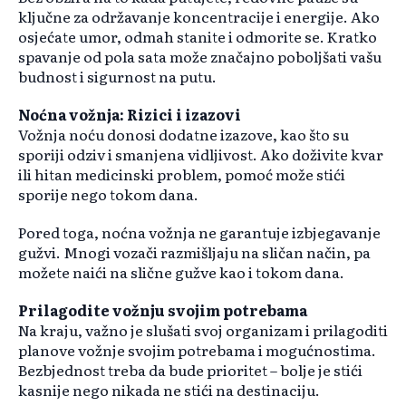
ključne za održavanje koncentracije i energije. Ako
osjećate umor, odmah stanite i odmorite se. Kratko
spavanje od pola sata može značajno poboljšati vašu
budnost i sigurnost na putu.
Noćna vožnja: Rizici i izazovi
Vožnja noću donosi dodatne izazove, kao što su
sporiji odziv i smanjena vidljivost. Ako doživite kvar
ili hitan medicinski problem, pomoć može stići
sporije nego tokom dana.
Pored toga, noćna vožnja ne garantuje izbjegavanje
gužvi. Mnogi vozači razmišljaju na sličan način, pa
možete naići na slične gužve kao i tokom dana.
Prilagodite vožnju svojim potrebama
Na kraju, važno je slušati svoj organizam i prilagoditi
planove vožnje svojim potrebama i mogućnostima.
Bezbjednost treba da bude prioritet – bolje je stići
kasnije nego nikada ne stići na destinaciju.