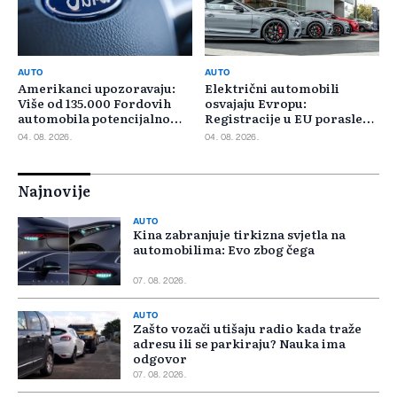
AUTO
AUTO
Amerikanci upozoravaju:
Električni automobili
Više od 135.000 Fordovih
osvajaju Evropu:
automobila potencijalno
Registracije u EU porasle
rizično
gotovo 30 posto
04. 08. 2026.
04. 08. 2026.
Najnovije
AUTO
Kina zabranjuje tirkizna svjetla na
automobilima: Evo zbog čega
07. 08. 2026.
AUTO
Zašto vozači utišaju radio kada traže
adresu ili se parkiraju? Nauka ima
odgovor
07. 08. 2026.