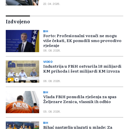
22. 04. 2026.
Izdvojeno
BIH
Forto: Profesionalni vozači ne mogu
više čekati, EK ponudili smo provodivo
rješenje
06. 08. 2026.
VIDEO
Industrija u FBiH ostvarila 18 milijardi
KM prihoda i šest milijardi KM izvoza
06. 08. 2026.
BIH
Vlada FBiH ponudila rješenja za spas
Željezare Zenica, vlasnik ih odbio
05. 08. 2026.
BIH
Bihać nastavlja ulagati u mlade: Za