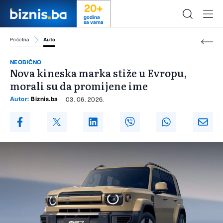
20+
godina
sa vama
Početna
Auto
NEOBIČNO
Nova kineska marka stiže u Evropu,
morali su da promijene ime
Autor:
Biznis.ba
03. 06. 2026.