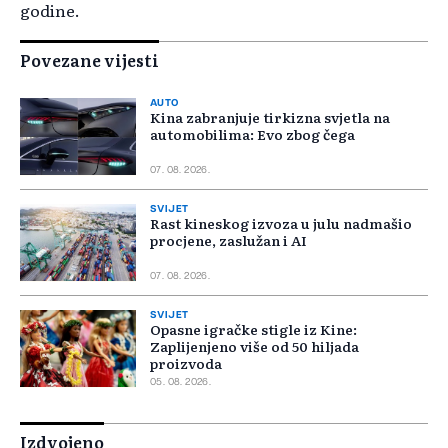
godine.
Povezane vijesti
AUTO
Kina zabranjuje tirkizna svjetla na
automobilima: Evo zbog čega
07. 08. 2026.
SVIJET
Rast kineskog izvoza u julu nadmašio
procjene, zaslužan i AI
07. 08. 2026.
SVIJET
Opasne igračke stigle iz Kine:
Zaplijenjeno više od 50 hiljada
proizvoda
05. 08. 2026.
Izdvojeno