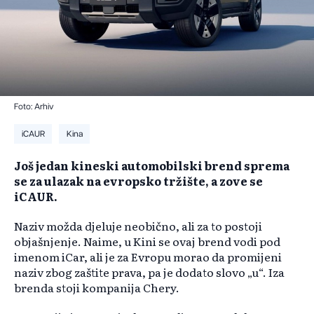
Foto: Arhiv
iCAUR
Kina
Još jedan kineski automobilski brend sprema
se za ulazak na evropsko tržište, a zove se
iCAUR.
Naziv možda djeluje neobično, ali za to postoji
objašnjenje. Naime, u Kini se ovaj brend vodi pod
imenom iCar, ali je za Evropu morao da promijeni
naziv zbog zaštite prava, pa je dodato slovo „u“. Iza
brenda stoji kompanija Chery.