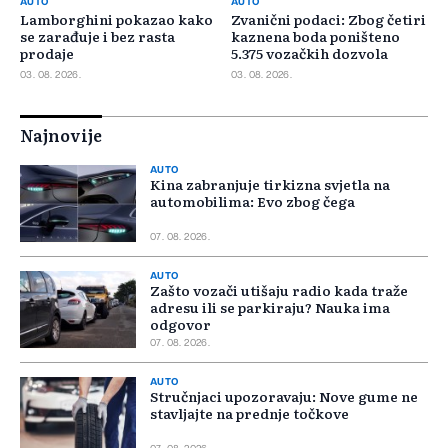
AUTO
AUTO
Lamborghini pokazao kako
Zvanični podaci: Zbog četiri
se zarađuje i bez rasta
kaznena boda poništeno
prodaje
5.375 vozačkih dozvola
03. 08. 2026.
03. 08. 2026.
Najnovije
AUTO
Kina zabranjuje tirkizna svjetla na
automobilima: Evo zbog čega
07. 08. 2026.
AUTO
Zašto vozači utišaju radio kada traže
adresu ili se parkiraju? Nauka ima
odgovor
07. 08. 2026.
AUTO
Stručnjaci upozoravaju: Nove gume ne
stavljajte na prednje točkove