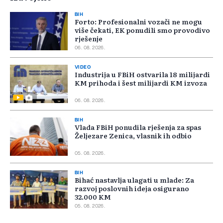
BIH
Forto: Profesionalni vozači ne mogu
više čekati, EK ponudili smo provodivo
rješenje
06. 08. 2026.
VIDEO
Industrija u FBiH ostvarila 18 milijardi
KM prihoda i šest milijardi KM izvoza
06. 08. 2026.
BIH
Vlada FBiH ponudila rješenja za spas
Željezare Zenica, vlasnik ih odbio
05. 08. 2026.
BIH
Bihać nastavlja ulagati u mlade: Za
razvoj poslovnih ideja osigurano
32.000 KM
05. 08. 2026.