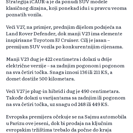
Strategija iCAUR-a je da ponudi SUV modele
klasičnog dizajna, koji ponekad idu i u pravcu veoma
poznatih vozila.
Veći V27, na primjer, prednjim dijelom podsjeća na
Land Rover Defender, dok manji V23 ima elemente
inspirisane Toyotom FJ Cruiser. Cilj je jasan –
premijum SUV vozila po konkurentnijim cijenama.
Manji V23 dug je 422 centimetra i dolazi u dvije
električne verzije – sa zadnjim pogonom i pogonom
na sva četiri točka. Snaga iznosi 136 ili 211 KS, a
domet dostiže 500 kilometara.
Veći V27 je plug-in hibrid i dug je 490 centimetara.
Takođe dolazi u varijantama sa zadnjim ili pogonom
na sva četiri točka, uz snagu od 248 ili 449 KS.
Evropska premijera očekuje se na Sajmu automobila
u Parizu ove jeseni, dok bi prodaja na ključnim
evropskim tržištima trebalo da počne do kraja