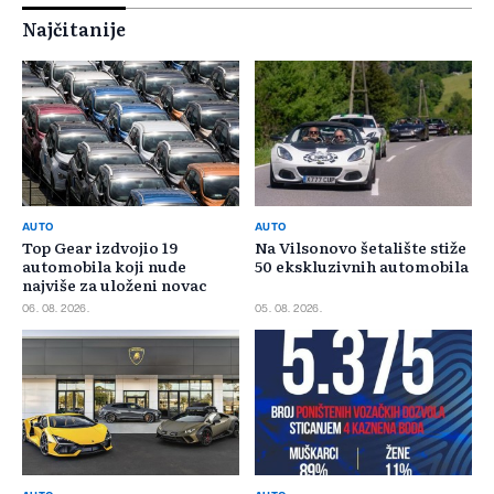
Najčitanije
AUTO
AUTO
Top Gear izdvojio 19
Na Vilsonovo šetalište stiže
automobila koji nude
50 ekskluzivnih automobila
najviše za uloženi novac
06. 08. 2026.
05. 08. 2026.