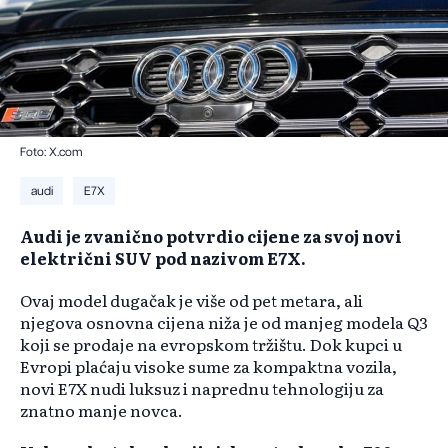
Foto: X.com
audi
E7X
Audi je zvanično potvrdio cijene za svoj novi
električni SUV pod nazivom E7X.
Ovaj model dugačak je više od pet metara, ali
njegova osnovna cijena niža je od manjeg modela Q3
koji se prodaje na evropskom tržištu. Dok kupci u
Evropi plaćaju visoke sume za kompaktna vozila,
novi E7X nudi luksuz i naprednu tehnologiju za
znatno manje novca.