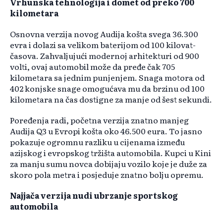
Vrhunska tehnologija i domet od preko 700
kilometara
Osnovna verzija novog Audija košta svega 36.300
evra i dolazi sa velikom baterijom od 100 kilovat-
časova. Zahvaljujući modernoj arhitekturi od 900
volti, ovaj automobil može da pređe čak 705
kilometara sa jednim punjenjem. Snaga motora od
402 konjske snage omogućava mu da brzinu od 100
kilometara na čas dostigne za manje od šest sekundi.
Poređenja radi, početna verzija znatno manjeg
Audija Q3 u Evropi košta oko 46.500 eura. To jasno
pokazuje ogromnu razliku u cijenama između
azijskog i evropskog tržišta automobila. Kupci u Kini
za manju sumu novca dobijaju vozilo koje je duže za
skoro pola metra i posjeduje znatno bolju opremu.
Najjača verzija nudi ubrzanje sportskog
automobila