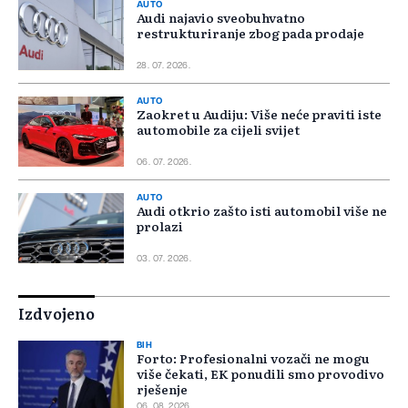
AUTO
Audi najavio sveobuhvatno
restrukturiranje zbog pada prodaje
28. 07. 2026.
AUTO
Zaokret u Audiju: Više neće praviti iste
automobile za cijeli svijet
06. 07. 2026.
AUTO
Audi otkrio zašto isti automobil više ne
prolazi
03. 07. 2026.
Izdvojeno
BIH
Forto: Profesionalni vozači ne mogu
više čekati, EK ponudili smo provodivo
rješenje
06. 08. 2026.