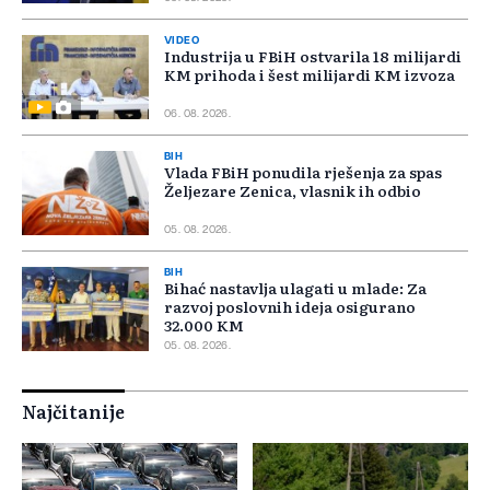
VIDEO
Industrija u FBiH ostvarila 18 milijardi
KM prihoda i šest milijardi KM izvoza
06. 08. 2026.
BIH
Vlada FBiH ponudila rješenja za spas
Željezare Zenica, vlasnik ih odbio
05. 08. 2026.
BIH
Bihać nastavlja ulagati u mlade: Za
razvoj poslovnih ideja osigurano
32.000 KM
05. 08. 2026.
Najčitanije