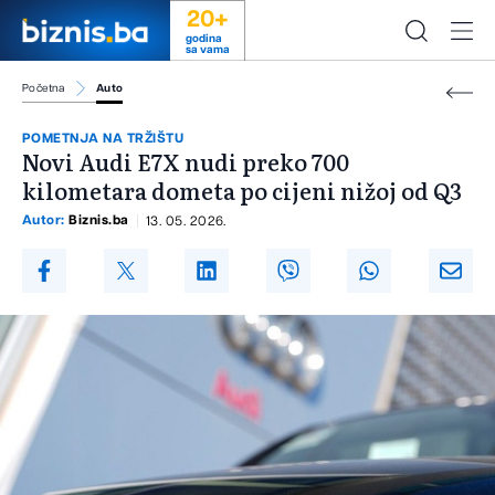
20+
godina
sa vama
Početna
Auto
POMETNJA NA TRŽIŠTU
Novi Audi E7X nudi preko 700
kilometara dometa po cijeni nižoj od Q3
Autor:
Biznis.ba
13. 05. 2026.