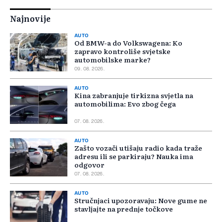
Najnovije
AUTO
Od BMW-a do Volkswagena: Ko
zapravo kontroliše svjetske
automobilske marke?
09. 08. 2026.
AUTO
Kina zabranjuje tirkizna svjetla na
automobilima: Evo zbog čega
07. 08. 2026.
AUTO
Zašto vozači utišaju radio kada traže
adresu ili se parkiraju? Nauka ima
odgovor
07. 08. 2026.
AUTO
Stručnjaci upozoravaju: Nove gume ne
stavljajte na prednje točkove