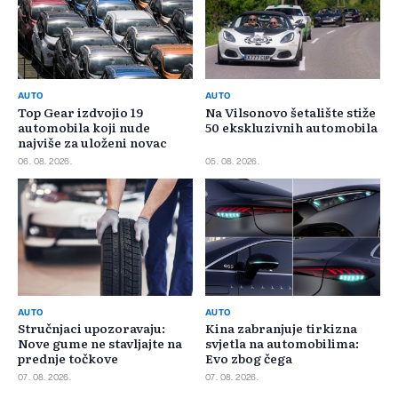
AUTO
AUTO
Top Gear izdvojio 19
Na Vilsonovo šetalište stiže
automobila koji nude
50 ekskluzivnih automobila
najviše za uloženi novac
06. 08. 2026.
05. 08. 2026.
AUTO
AUTO
Stručnjaci upozoravaju:
Kina zabranjuje tirkizna
Nove gume ne stavljajte na
svjetla na automobilima:
prednje točkove
Evo zbog čega
07. 08. 2026.
07. 08. 2026.