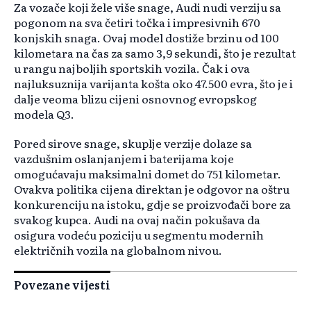
Za vozače koji žele više snage, Audi nudi verziju sa
pogonom na sva četiri točka i impresivnih 670
konjskih snaga. Ovaj model dostiže brzinu od 100
kilometara na čas za samo 3,9 sekundi, što je rezultat
u rangu najboljih sportskih vozila. Čak i ova
najluksuznija varijanta košta oko 47.500 evra, što je i
dalje veoma blizu cijeni osnovnog evropskog
modela Q3.
Pored sirove snage, skuplje verzije dolaze sa
vazdušnim oslanjanjem i baterijama koje
omogućavaju maksimalni domet do 751 kilometar.
Ovakva politika cijena direktan je odgovor na oštru
konkurenciju na istoku, gdje se proizvođači bore za
svakog kupca. Audi na ovaj način pokušava da
osigura vodeću poziciju u segmentu modernih
električnih vozila na globalnom nivou.
Povezane vijesti