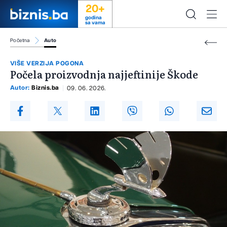
20+
godina
sa vama
Početna
Auto
VIŠE VERZIJA POGONA
Počela proizvodnja najjeftinije Škode
Autor:
Biznis.ba
09. 06. 2026.