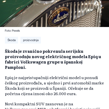
Foto: Pexels
Škoda
proizvodnja
Škoda je zvanično pokrenula serijsku
proizvodnju novog električnog modela Epiq u
fabrici Volkswagen grupe u španskoj
Pamploni.
Epiq je najpristupačniji električni model u ponudi
češkog proizvođača, a ujedno i prvi automobil marke
Škoda koji se proizvodi u Španiji. Očekuje se da
početna cijena iznosi oko 26.000 eura.
Novi kompaktni SUV zasnovan je na