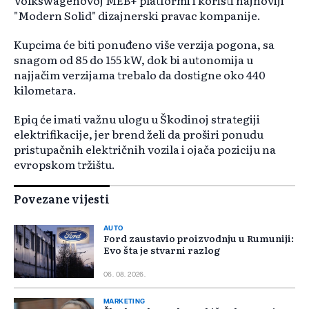
Volkswagenovoj MEB+ platformi i koristi najnoviji
"Modern Solid" dizajnerski pravac kompanije.
Kupcima će biti ponuđeno više verzija pogona, sa
snagom od 85 do 155 kW, dok bi autonomija u
najjačim verzijama trebalo da dostigne oko 440
kilometara.
Epiq će imati važnu ulogu u Škodinoj strategiji
elektrifikacije, jer brend želi da proširi ponudu
pristupačnih električnih vozila i ojača poziciju na
evropskom tržištu.
Povezane vijesti
AUTO
Ford zaustavio proizvodnju u Rumuniji:
Evo šta je stvarni razlog
06. 08. 2026.
MARKETING