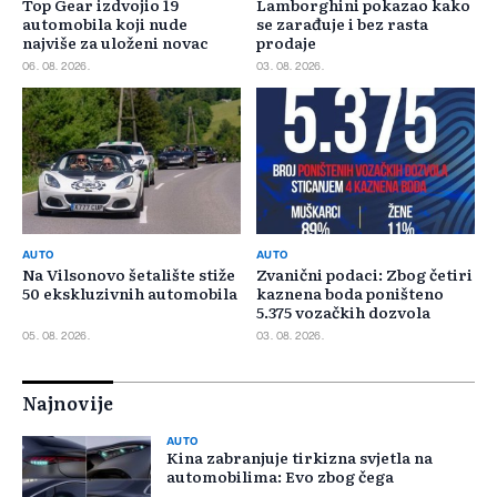
Top Gear izdvojio 19
Lamborghini pokazao kako
automobila koji nude
se zarađuje i bez rasta
najviše za uloženi novac
prodaje
06. 08. 2026.
03. 08. 2026.
AUTO
AUTO
Na Vilsonovo šetalište stiže
Zvanični podaci: Zbog četiri
50 ekskluzivnih automobila
kaznena boda poništeno
5.375 vozačkih dozvola
05. 08. 2026.
03. 08. 2026.
Najnovije
AUTO
Kina zabranjuje tirkizna svjetla na
automobilima: Evo zbog čega