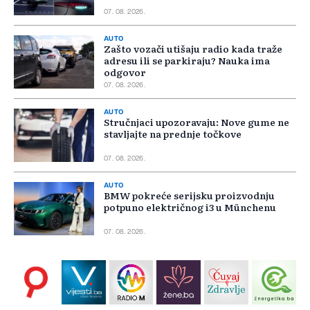
07. 08. 2026.
AUTO
Zašto vozači utišaju radio kada traže
adresu ili se parkiraju? Nauka ima
odgovor
07. 08. 2026.
AUTO
Stručnjaci upozoravaju: Nove gume ne
stavljajte na prednje točkove
07. 08. 2026.
AUTO
BMW pokreće serijsku proizvodnju
potpuno električnog i3 u Münchenu
07. 08. 2026.