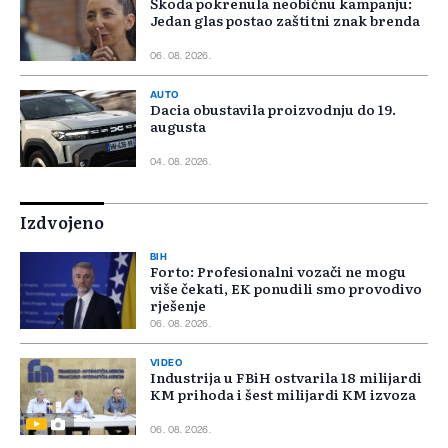
Škoda pokrenula neobičnu kampanju:
Jedan glas postao zaštitni znak brenda
06. 08. 2026.
AUTO
Dacia obustavila proizvodnju do 19.
augusta
04. 08. 2026.
Izdvojeno
BIH
Forto: Profesionalni vozači ne mogu
više čekati, EK ponudili smo provodivo
rješenje
06. 08. 2026.
VIDEO
Industrija u FBiH ostvarila 18 milijardi
KM prihoda i šest milijardi KM izvoza
06. 08. 2026.