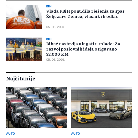
BIH
Vlada FBiH ponudila rješenja za spas
Željezare Zenica, vlasnik ih odbio
05. 08. 2026.
BIH
Bihać nastavlja ulagati u mlade: Za
razvoj poslovnih ideja osigurano
32.000 KM
05. 08. 2026.
Najčitanije
AUTO
AUTO