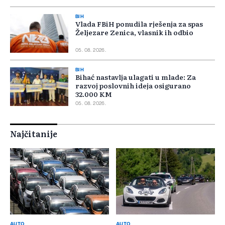
BIH
Vlada FBiH ponudila rješenja za spas
Željezare Zenica, vlasnik ih odbio
05. 08. 2026.
BIH
Bihać nastavlja ulagati u mlade: Za
razvoj poslovnih ideja osigurano
32.000 KM
05. 08. 2026.
Najčitanije
AUTO
AUTO