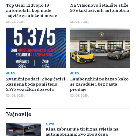
Top Gear izdvojio 19
Na Vilsonovo šetalište stiže
automobila koji nude
50 ekskluzivnih automobila
najviše za uloženi novac
06. 08. 2026.
05. 08. 2026.
AUTO
AUTO
Zvanični podaci: Zbog četiri
Lamborghini pokazao kako
kaznena boda poništeno
se zarađuje i bez rasta
5.375 vozačkih dozvola
prodaje
03. 08. 2026.
03. 08. 2026.
Najnovije
AUTO
Kina zabranjuje tirkizna svjetla na
automobilima: Evo zbog čega