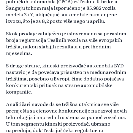
putničkih automobila (CPCA) iz Tesline fabrike u
Šangaju tokom maja isporučeno je 85.982 vozila
modela 3 i Y, uključujući automobile namjenjene
izvozu, što je za 8,2 posto više nego u aprilu.
Skok prodaje zabilježen je istovremeno sa porastom
broja registracija Teslinih vozila na više evropskih
tržišta, nakon slabijih rezultata u prethodnim
mjesecima.
S druge strane, kineski proizvođač automobila BYD
nastavio je da povećava prisustvo na međunarodnim
tržištima, posebno u Evropi, čime dodatno pojačava
konkurentski pritisak na strane automobilske
kompanije.
Analitičari navode da se tržišna utakmica sve više
premješta sa cjenovne konkurencije na razvoj novih
tehnologija i naprednih sistema za pomoć vozačima.
U tom segmentu kineski proizvođači ubrzano
napreduju, dok Tesla još čeka regulatorno