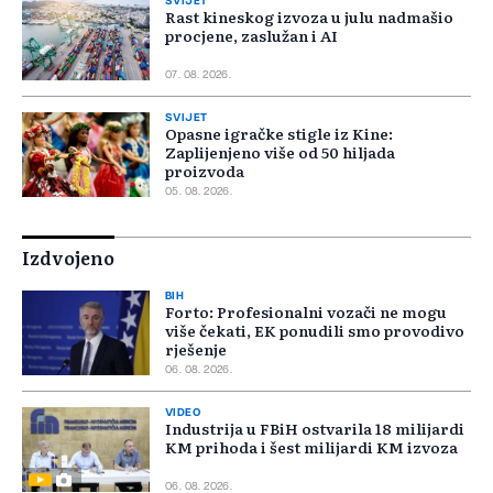
SVIJET
Rast kineskog izvoza u julu nadmašio
procjene, zaslužan i AI
07. 08. 2026.
SVIJET
Opasne igračke stigle iz Kine:
Zaplijenjeno više od 50 hiljada
proizvoda
05. 08. 2026.
Izdvojeno
BIH
Forto: Profesionalni vozači ne mogu
više čekati, EK ponudili smo provodivo
rješenje
06. 08. 2026.
VIDEO
Industrija u FBiH ostvarila 18 milijardi
KM prihoda i šest milijardi KM izvoza
06. 08. 2026.