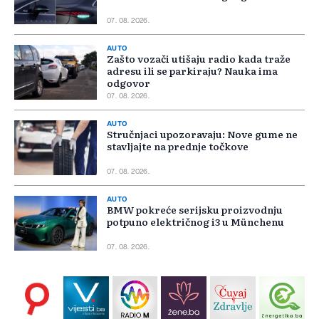
07. 08. 2026.
AUTO
Zašto vozači utišaju radio kada traže
adresu ili se parkiraju? Nauka ima
odgovor
07. 08. 2026.
AUTO
Stručnjaci upozoravaju: Nove gume ne
stavljajte na prednje točkove
07. 08. 2026.
AUTO
BMW pokreće serijsku proizvodnju
potpuno električnog i3 u Münchenu
07. 08. 2026.