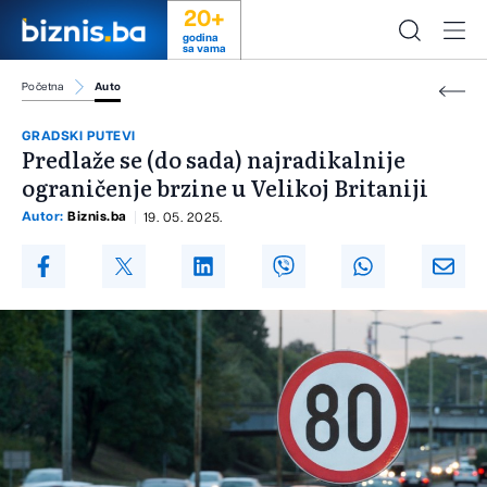
20+
godina
sa vama
Početna
Auto
GRADSKI PUTEVI
Predlaže se (do sada) najradikalnije
ograničenje brzine u Velikoj Britaniji
Autor:
Biznis.ba
19. 05. 2025.