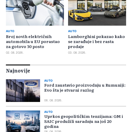
AUTO
AUTO
Broj novih električnih
Lamborghini pokazao kako
automobila u EU porastao
se zarađuje i bez rasta
za gotovo 30 posto
prodaje
02. 08. 2026.
03. 08. 2026.
Najnovije
AUTO
Ford zaustavio proizvodnju u Rumuniji:
Evo šta je stvarni razlog
06. 08. 2026.
AUTO
Uprkos geopolitičkim tenzijama: GM i
SAIC produžili saradnju na još 20
godina
06. 08. 2026.