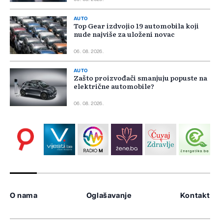
AUTO
Top Gear izdvojio 19 automobila koji
nude najviše za uloženi novac
06. 08. 2026.
AUTO
Zašto proizvođači smanjuju popuste na
električne automobile?
06. 08. 2026.
O nama
Oglašavanje
Kontakt