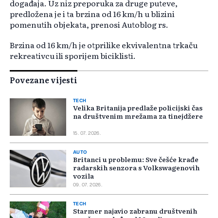
događaja. Uz niz preporuka za druge puteve,
predložena je i ta brzina od 16 km/h u blizini
pomenutih objekata, prenosi Autoblog rs.
Brzina od 16 km/h je otprilike ekvivalentna trkaču
rekreativcu ili sporijem biciklisti.
Povezane vijesti
TECH
Velika Britanija predlaže policijski čas
na društvenim mrežama za tinejdžere
15. 07. 2026.
AUTO
Britanci u problemu: Sve češće krađe
radarskih senzora s Volkswagenovih
vozila
09. 07. 2026.
TECH
Starmer najavio zabranu društvenih