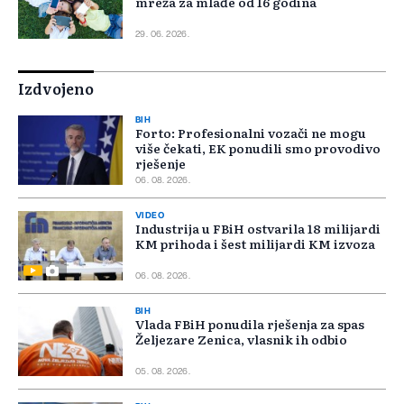
mreža za mlađe od 16 godina
29. 06. 2026.
Izdvojeno
BIH
Forto: Profesionalni vozači ne mogu
više čekati, EK ponudili smo provodivo
rješenje
06. 08. 2026.
VIDEO
Industrija u FBiH ostvarila 18 milijardi
KM prihoda i šest milijardi KM izvoza
06. 08. 2026.
BIH
Vlada FBiH ponudila rješenja za spas
Željezare Zenica, vlasnik ih odbio
05. 08. 2026.