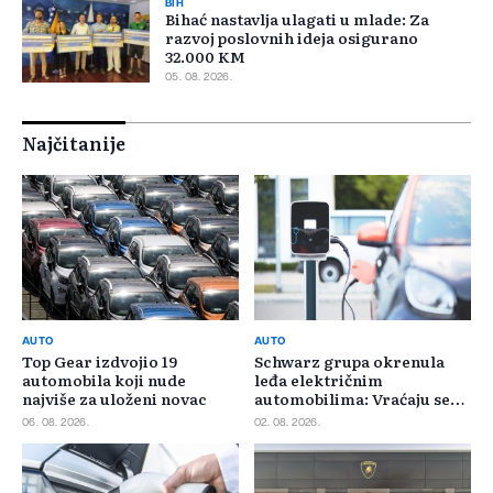
BIH
Bihać nastavlja ulagati u mlade: Za
razvoj poslovnih ideja osigurano
32.000 KM
05. 08. 2026.
Najčitanije
AUTO
AUTO
Top Gear izdvojio 19
Schwarz grupa okrenula
automobila koji nude
leđa električnim
najviše za uloženi novac
automobilima: Vraćaju se
benzincima i dizelašima
06. 08. 2026.
02. 08. 2026.