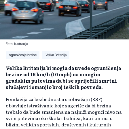
Foto: Ilustracija
ograničenje brzine
Velika Britanija
Velika Britanija bi mogla da uvede ograničenja
brzine od 16 km/h (10 mph) na mnogim
gradskim putevima da bi se spriječili smrtni
slučajevi i smanjio broj teških povreda.
Fondacija za bezbednost u saobraćaju (RSF)
objavluje istraživanje koje sugeriše da bi brzina
trebalo da bude smanjena na najniži mogući nivo na
svim putevima oko škola i bolnica, kao i onima u
blizini velikih sportskih, društvenih i kulturnih