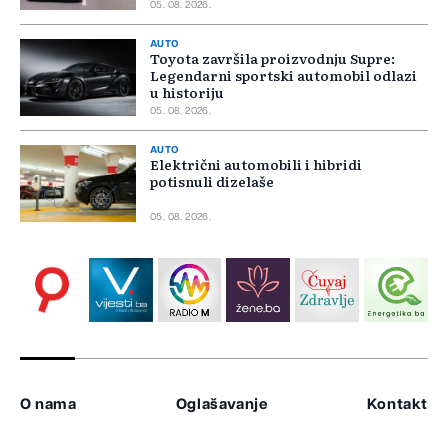
05. 08. 2026.
AUTO
Toyota završila proizvodnju Supre:
Legendarni sportski automobil odlazi
u historiju
05. 08. 2026.
AUTO
Električni automobili i hibridi
potisnuli dizelaše
05. 08. 2026.
O nama
Oglašavanje
Kontakt