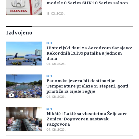
modele 0 Series SUV i 0 Series saloon
13. 03. 2026.
Izdvojeno
BIH
Historijski dani za Aerodrom Sarajevo:
Rekordnih 13.199 putnika u jednom
danu
04. 08. 2026.
BIH
Panonska jezera hit destinacija:
Temperature prelaze 35 stepeni, gosti
pristižu iz cijele regije
04. 08. 2026.
BIH
Nikšić i Lakić sa vlasnicima Željezare
Zenica: Dogovoren nastavak
razgovora
04. 08. 2026.