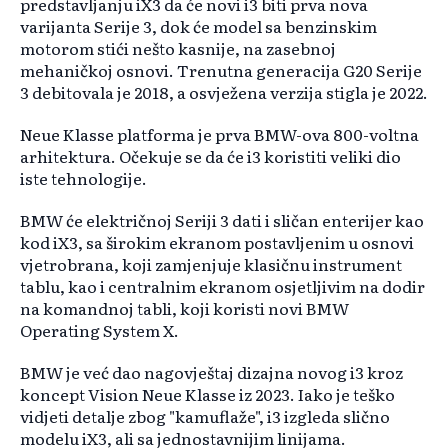
predstavljanju iX3 da će novi i3 biti prva nova
varijanta Serije 3, dok će model sa benzinskim
motorom stići nešto kasnije, na zasebnoj
mehaničkoj osnovi. Trenutna generacija G20 Serije
3 debitovala je 2018, a osvježena verzija stigla je 2022.
Neue Klasse platforma je prva BMW-ova 800-voltnа
arhitektura. Očekuje se da će i3 koristiti veliki dio
iste tehnologije.
BMW će električnoj Seriji 3 dati i sličan enterijer kao
kod iX3, sa širokim ekranom postavljenim u osnovi
vjetrobrana, koji zamjenjuje klasičnu instrument
tablu, kao i centralnim ekranom osjetljivim na dodir
na komandnoj tabli, koji koristi novi BMW
Operating System X.
BMW je već dao nagovještaj dizajna novog i3 kroz
koncept Vision Neue Klasse iz 2023. Iako je teško
vidjeti detalje zbog "kamuflaže", i3 izgleda slično
modelu iX3, ali sa jednostavnijim linijama.