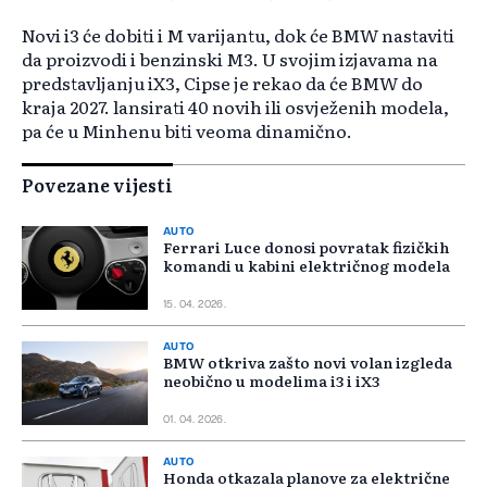
Novi i3 će dobiti i M varijantu, dok će BMW nastaviti
da proizvodi i benzinski M3. U svojim izjavama na
predstavljanju iX3, Cipse je rekao da će BMW do
kraja 2027. lansirati 40 novih ili osvježenih modela,
pa će u Minhenu biti veoma dinamično.
Povezane vijesti
AUTO
Ferrari Luce donosi povratak fizičkih
komandi u kabini električnog modela
15. 04. 2026.
AUTO
BMW otkriva zašto novi volan izgleda
neobično u modelima i3 i iX3
01. 04. 2026.
AUTO
Honda otkazala planove za električne