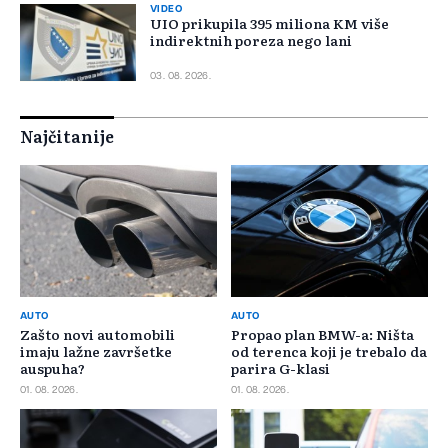
VIDEO
UIO prikupila 395 miliona KM više
indirektnih poreza nego lani
03. 08. 2026.
Najčitanije
AUTO
AUTO
Zašto novi automobili
Propao plan BMW-a: Ništa
imaju lažne završetke
od terenca koji je trebalo da
auspuha?
parira G-klasi
01. 08. 2026.
01. 08. 2026.