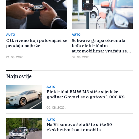
AUTO
AUTO
Otkriveno koji polovnjaci se
Schwarz grupa okrenula
prodaju najbrže
leđa električnim
automobilima: Vraćaju se
benzincima i dizelašima
01. 08. 2026.
02. 08. 2026.
Najnovije
AUTO
Električni BMW M3 stiže sljedeće
godine: Govori se o gotovo 1.000 KS
05. 08. 2026.
AUTO
Na Vilsonovo šetalište stiže 50
ekskluzivnih automobila