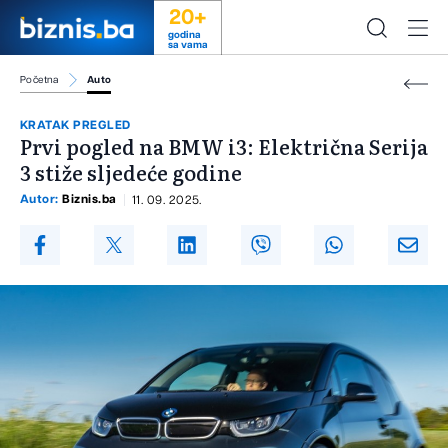
20+
godina
sa vama
Početna
Auto
KRATAK PREGLED
Prvi pogled na BMW i3: Električna Serija
3 stiže sljedeće godine
Autor:
Biznis.ba
11. 09. 2025.