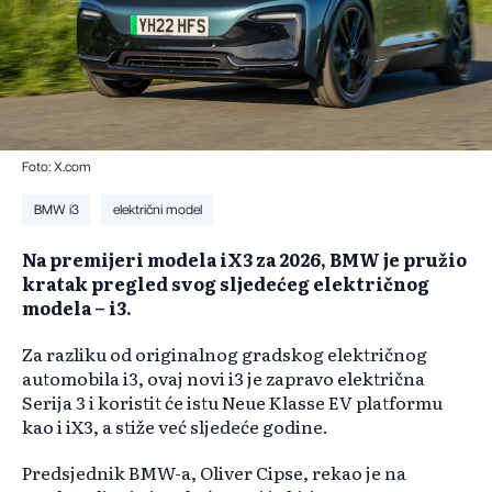
Foto: X.com
BMW i3
električni model
Na premijeri modela iX3 za 2026, BMW je pružio
kratak pregled svog sljedećeg električnog
modela – i3.
Za razliku od originalnog gradskog električnog
automobila i3, ovaj novi i3 je zapravo električna
Serija 3 i koristit će istu Neue Klasse EV platformu
kao i iX3, a stiže već sljedeće godine.
Predsjednik BMW-a, Oliver Cipse, rekao je na