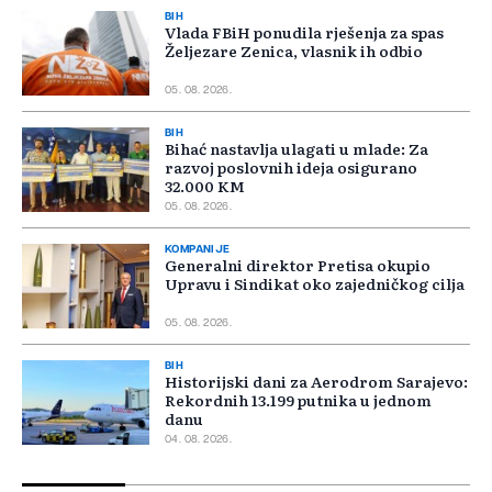
BIH
Vlada FBiH ponudila rješenja za spas
Željezare Zenica, vlasnik ih odbio
05. 08. 2026.
BIH
Bihać nastavlja ulagati u mlade: Za
razvoj poslovnih ideja osigurano
32.000 KM
05. 08. 2026.
KOMPANIJE
Generalni direktor Pretisa okupio
Upravu i Sindikat oko zajedničkog cilja
05. 08. 2026.
BIH
Historijski dani za Aerodrom Sarajevo:
Rekordnih 13.199 putnika u jednom
danu
04. 08. 2026.