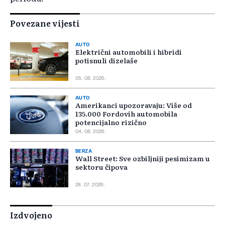
Povezane vijesti
AUTO
Električni automobili i hibridi
potisnuli dizelaše
05. 08. 2026.
AUTO
Amerikanci upozoravaju: Više od
135.000 Fordovih automobila
potencijalno rizično
04. 08. 2026.
BERZA
Wall Street: Sve ozbiljniji pesimizam u
sektoru čipova
28. 07. 2026.
Izdvojeno