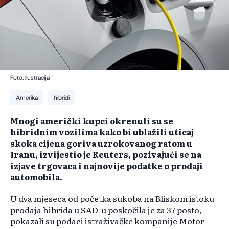
Foto: Ilustracija
Amerika
hibridi
Mnogi američki kupci okrenuli su se
hibridnim vozilima kako bi ublažili uticaj
skoka cijena goriva uzrokovanog ratom u
Iranu, izvijestio je Reuters, pozivajući se na
izjave trgovaca i najnovije podatke o prodaji
automobila.
U dva mjeseca od početka sukoba na Bliskom istoku
prodaja hibrida u SAD-u poskočila je za 37 posto,
pokazali su podaci istraživačke kompanije Motor