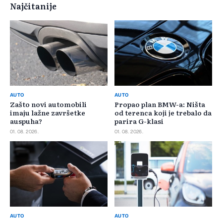
Najčitanije
AUTO
AUTO
Zašto novi automobili
Propao plan BMW-a: Ništa
imaju lažne završetke
od terenca koji je trebalo da
auspuha?
parira G-klasi
01. 08. 2026.
01. 08. 2026.
AUTO
AUTO