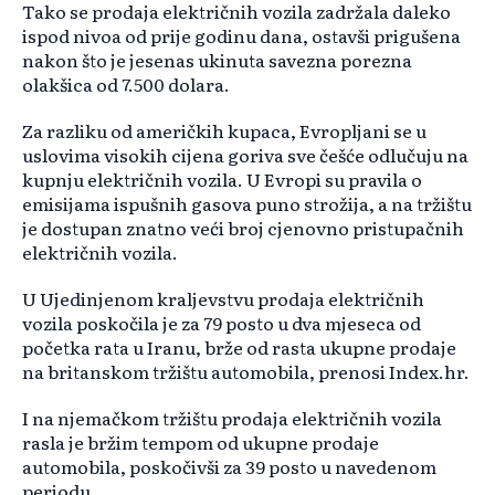
Tako se prodaja električnih vozila zadržala daleko
ispod nivoa od prije godinu dana, ostavši prigušena
nakon što je jesenas ukinuta savezna porezna
olakšica od 7.500 dolara.
Za razliku od američkih kupaca, Evropljani se u
uslovima visokih cijena goriva sve češće odlučuju na
kupnju električnih vozila. U Evropi su pravila o
emisijama ispušnih gasova puno strožija, a na tržištu
je dostupan znatno veći broj cjenovno pristupačnih
električnih vozila.
U Ujedinjenom kraljevstvu prodaja električnih
vozila poskočila je za 79 posto u dva mjeseca od
početka rata u Iranu, brže od rasta ukupne prodaje
na britanskom tržištu automobila, prenosi Index.hr.
I na njemačkom tržištu prodaja električnih vozila
rasla je bržim tempom od ukupne prodaje
automobila, poskočivši za 39 posto u navedenom
periodu.