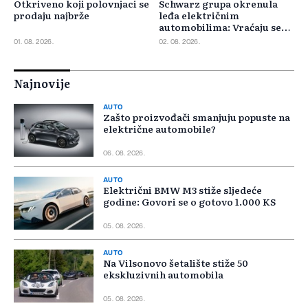
Otkriveno koji polovnjaci se
Schwarz grupa okrenula
prodaju najbrže
leđa električnim
automobilima: Vraćaju se
benzincima i dizelašima
01. 08. 2026.
02. 08. 2026.
Najnovije
AUTO
Zašto proizvođači smanjuju popuste na
električne automobile?
06. 08. 2026.
AUTO
Električni BMW M3 stiže sljedeće
godine: Govori se o gotovo 1.000 KS
05. 08. 2026.
AUTO
Na Vilsonovo šetalište stiže 50
ekskluzivnih automobila
05. 08. 2026.