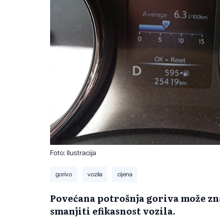
Foto: Ilustracija
gorivo
vozila
cijena
Povećana potrošnja goriva može zna
smanjiti efikasnost vozila.