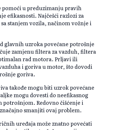
e pomoći u preduzimanju pravih
e efikasnosti. Najčešći razlozi za
sa stanjem vozila, načinom vožnje i
od glavnih uzroka povećane potrošnje
uje zamjenu filtera za vazduh, filtera
optimalan rad motora. Prljavi ili
 vazduha i goriva u motor, što dovodi
rošnje goriva.
iva takođe mogu biti uzrok povećane
zgaljke mogu dovesti do neefikasnog
om potrošnjom. Redovno čišćenje i
značajno smanjiti ovaj problem.
tričnih uređaja može znatno povećati