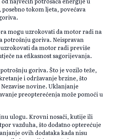
 od najvećih potrošača energije u
, posebno tokom ljeta, povećava
goriva.
ora mogu uzrokovati da motor radi na
a potrošnju goriva. Neispravan
uzrokovati da motor radi previše
utječe na efikasnost sagorijevanja.
potrošnju goriva. Što je vozilo teže,
kretanje i održavanje brzine, što
 Nezavise novine. Uklanjanje
egavanje preopterećenja može pomoći u
u ulogu. Krovni nosači, kutije ili
otpor vazduha, što dodatno opterećuje
anjanje ovih dodataka kada nisu