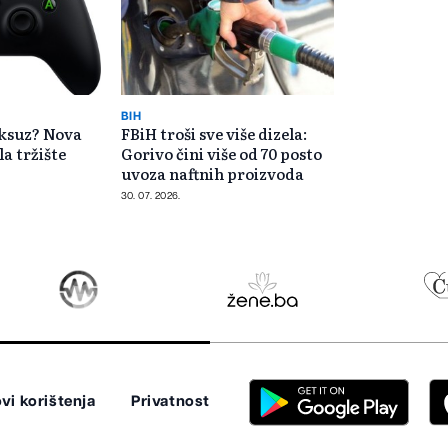
BIH
uksuz? Nova
FBiH troši sve više dizela:
la tržište
Gorivo čini više od 70 posto
uvoza naftnih proizvoda
30. 07. 2026.
vi korištenja
Privatnost