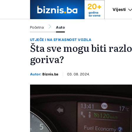
20+
Vijesti
godina
sa vama
Početna
Auto
UTJEČE I NA EFIKASNOST VOZILA
Šta sve mogu biti razl
goriva?
Autor:
Biznis.ba
03. 08. 2024.