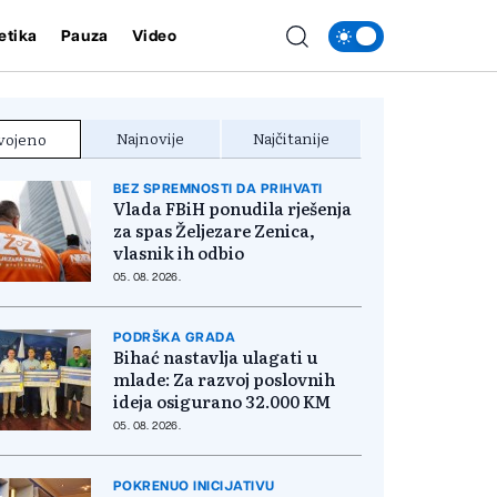
etika
Pauza
Video
Najnovije
Najčitanije
vojeno
BEZ SPREMNOSTI DA PRIHVATI
Vlada FBiH ponudila rješenja
za spas Željezare Zenica,
vlasnik ih odbio
05. 08. 2026.
PODRŠKA GRADA
Bihać nastavlja ulagati u
mlade: Za razvoj poslovnih
ideja osigurano 32.000 KM
05. 08. 2026.
POKRENUO INICIJATIVU