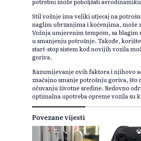
potrebni može poboljšati aerodinamiku 
Stil vožnje ima veliki utjecaj na potroš
naglim ubrzanjima i kočenjima, može z
Vožnja umjerenim tempom, sa blagim 
u smanjenju potrošnje. Takođe, korište
start-stop sistem kod novijih vozila mo
goriva.
Razumijevanje ovih faktora i njihovo 
značajno smanje potrošnju goriva, što n
očuvanju životne sredine. Redovno održa
optimalna upotreba opreme vozila su kl
Povezane vijesti