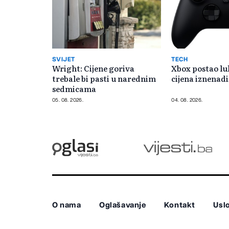
SVIJET
TECH
Wright: Cijene goriva
Xbox postao l
trebale bi pasti u narednim
cijena iznenadi
sedmicama
05. 08. 2026.
04. 08. 2026.
O nama
Oglašavanje
Kontakt
Uslo