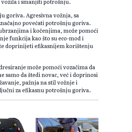
vozila i smanjiti potrošnju.
nju goriva. Agresivna vožnja, sa
načajno povećati potrošnju goriva.
ubrzanjima i kočenjima, može pomoći
nje funkcija kao što su eco-mod i
že doprinijeti efikasnijem korištenju
adresiranje može pomoći vozačima da
e samo da štedi novac, već i doprinosi
vanje, pažnja na stil vožnje i
jučni za efikasnu potrošnju goriva.