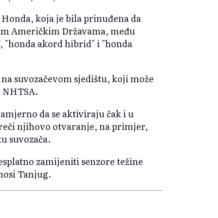
Honda, koja je bila prinuđena da
enim Američkim Državama, među
 "honda akord hibrid" i "honda
 na suvozačevom sjedištu, koji može
je NHTSA.
amjerno da se aktiviraju čak i u
preči njihovo otvaranje, na primjer,
tu suvozača.
esplatno zamijeniti senzore težine
enosi Tanjug.