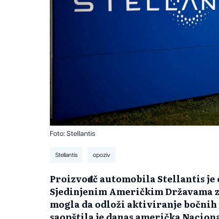
Foto: Stellantis
Stellantis
opoziv
Proizvođač automobila Stellantis je
Sjedinjenim Američkim Državama zb
mogla da odloži aktiviranje bočnih
saopštila je danas američka Nacion