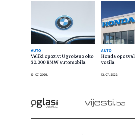
AUTO
AUTO
Veliki opoziv: Ugroženo oko
Honda opozval
30.000 BMW automobila
vozila
15. 07. 2026.
13. 07. 2026.