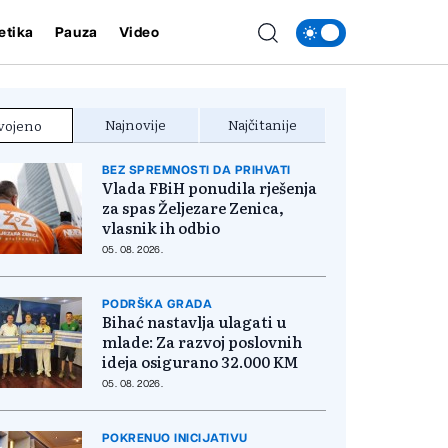
etika
Pauza
Video
Najnovije
Najčitanije
vojeno
BEZ SPREMNOSTI DA PRIHVATI
Vlada FBiH ponudila rješenja
za spas Željezare Zenica,
vlasnik ih odbio
05. 08. 2026.
PODRŠKA GRADA
Bihać nastavlja ulagati u
mlade: Za razvoj poslovnih
ideja osigurano 32.000 KM
05. 08. 2026.
POKRENUO INICIJATIVU