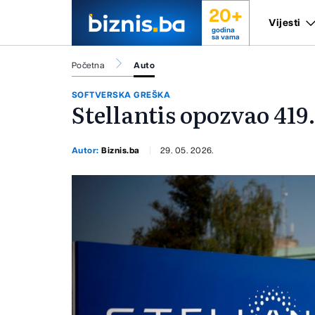
20+
Vijesti
godina
sa vama
Početna
Auto
SOFTVERSKA GREŠKA
Stellantis opozvao 419
Autor:
Biznis.ba
29. 05. 2026.