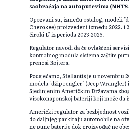
saobraćaja na autoputevima (NHTS
Opozvani su, između ostalog, modeli "d
Cherokee) proizvedeni između 2022. i 2
čiroki L" iz perioda 2023-2025.
Regulator navodi da će ovlašćeni servisi
kontrolnog modula sistema zaštite putn
prenosi Rojters.
Podsjećamo, Stellantis je u novembru 2
modela "džip rengler" (Jeep Wrangler) 
Sjedinjenim Američkim Državama zbog 
visokonaponskoj bateriji koji može da 
Američki regulator za bezbjednost vozil
do daljnjeg parkiraju automobile na otv
ne pune baterije dok proizvođač ne obez