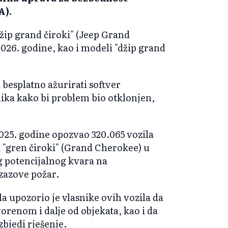
A).
žip grand čiroki" (Jeep Grand
026. godine, kao i modeli "džip grand
 besplatno ažurirati softver
ika kako bi problem bio otklonjen,
025. godine opozvao 320.065 vozila
i "gren čiroki" (Grand Cherokee) u
potencijalnog kvara na
izazove požar.
a upozorio je vlasnike ovih vozila da
orenom i dalje od objekata, kao i da
bjedi rješenje.