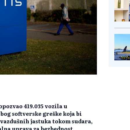
 opozvao 419.035 vozila u
og softverske greške koja bi
 vazdušnih jastuka tokom sudara,
alna uprava za bezbednost