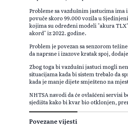
Probleme sa vazdušnim jastucima ima i 
povuče skoro 99.000 vozila u Sjedinj
kojima su određeni modeli "akura TLX",
akord" iz 2022. godine.
Problem je povezan sa senzorom težine
da naprsne i izazove kratak spoj, doda
Zbog toga bi vazdušni jastuci mogli nen
situacijama kada bi sistem trebalo da s
kada je manje dijete smješteno na mjes
NHTSA navodi da će ovlašćeni servisi b
sjedišta kako bi kvar bio otklonjen, pr
Povezane vijesti