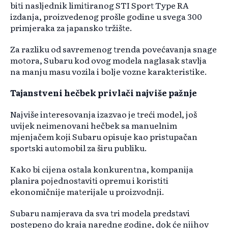
biti nasljednik limitiranog STI Sport Type RA
izdanja, proizvedenog prošle godine u svega 300
primjeraka za japansko tržište.
Za razliku od savremenog trenda povećavanja snage
motora, Subaru kod ovog modela naglasak stavlja
na manju masu vozila i bolje vozne karakteristike.
Tajanstveni hečbek privlači najviše pažnje
Najviše interesovanja izazvao je treći model, još
uvijek neimenovani hečbek sa manuelnim
mjenjačem koji Subaru opisuje kao pristupačan
sportski automobil za širu publiku.
Kako bi cijena ostala konkurentna, kompanija
planira pojednostaviti opremu i koristiti
ekonomičnije materijale u proizvodnji.
Subaru namjerava da sva tri modela predstavi
postepeno do kraja naredne godine, dok će njihov