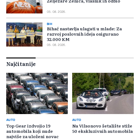
Željezare Zenica, vlasnik ih odbio
05. 08. 2026.
BIH
Bihać nastavlja ulagati u mlade: Za
razvoj poslovnih ideja osigurano
32.000 KM
05. 08. 2026.
Najčitanije
AUTO
AUTO
Top Gear izdvojio 19
Na Vilsonovo šetalište stiže
automobila koji nude
50 ekskluzivnih automobila
najviše za uloženi novac