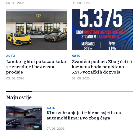
06. 08. 2026.
05. 08. 2026.
AUTO
AUTO
Lamborghini pokazao kako
Zvanični podaci: Zbog četiri
se zarađuje i bez rasta
kaznena boda poništeno
prodaje
5.375 vozačkih dozvola
03. 08. 2026.
03. 08. 2026.
Najnovije
AUTO
Kina zabranjuje tirkizna svjetla na
automobilima: Evo zbog čega
07. 08. 2026.