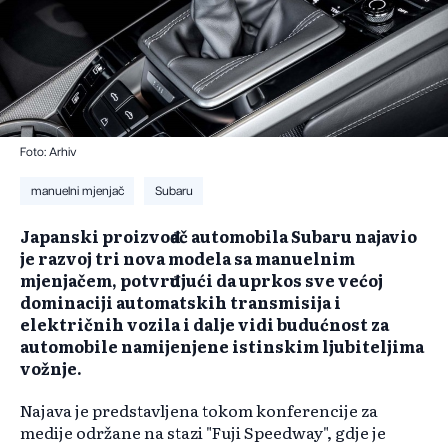
Foto: Arhiv
manuelni mjenjač
Subaru
​Japanski proizvođač automobila Subaru najavio
je razvoj tri nova modela sa manuelnim
mjenjačem, potvrđujući da uprkos sve većoj
dominaciji automatskih transmisija i
električnih vozila i dalje vidi budućnost za
automobile namijenjene istinskim ljubiteljima
vožnje.
Najava je predstavljena tokom konferencije za
medije održane na stazi "Fuji Speedway", gdje je