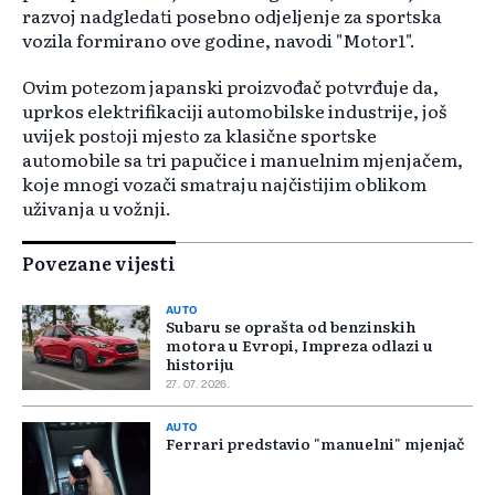
razvoj nadgledati posebno odjeljenje za sportska
vozila formirano ove godine, navodi "Motor1".
Ovim potezom japanski proizvođač potvrđuje da,
uprkos elektrifikaciji automobilske industrije, još
uvijek postoji mjesto za klasične sportske
automobile sa tri papučice i manuelnim mjenjačem,
koje mnogi vozači smatraju najčistijim oblikom
uživanja u vožnji.
Povezane vijesti
AUTO
Subaru se oprašta od benzinskih
motora u Evropi, Impreza odlazi u
historiju
27. 07. 2026.
AUTO
Ferrari predstavio "manuelni" mjenjač