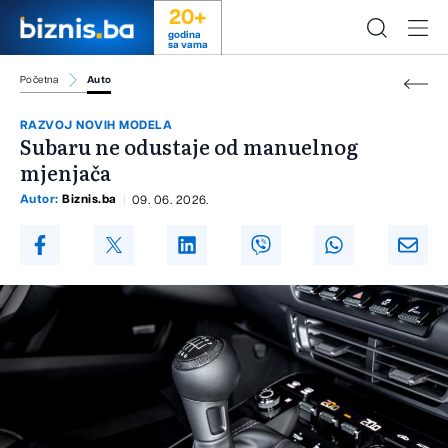
20+
godina
sa vama
Početna
Auto
RAZVOJ NOVIH MODELA
Subaru ne odustaje od manuelnog
mjenjača
Autor:
Biznis.ba
09. 06. 2026.