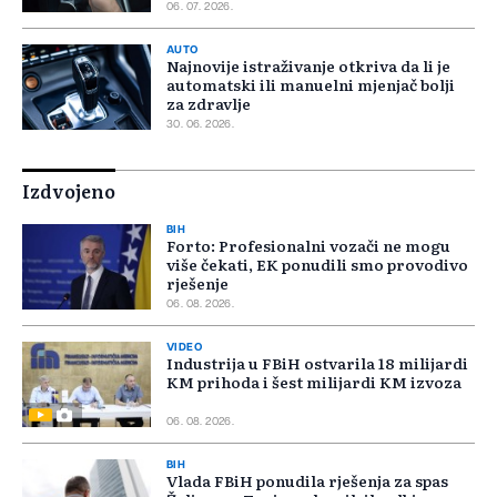
06. 07. 2026.
AUTO
Najnovije istraživanje otkriva da li je
automatski ili manuelni mjenjač bolji
za zdravlje
30. 06. 2026.
Izdvojeno
BIH
Forto: Profesionalni vozači ne mogu
više čekati, EK ponudili smo provodivo
rješenje
06. 08. 2026.
VIDEO
Industrija u FBiH ostvarila 18 milijardi
KM prihoda i šest milijardi KM izvoza
06. 08. 2026.
BIH
Vlada FBiH ponudila rješenja za spas