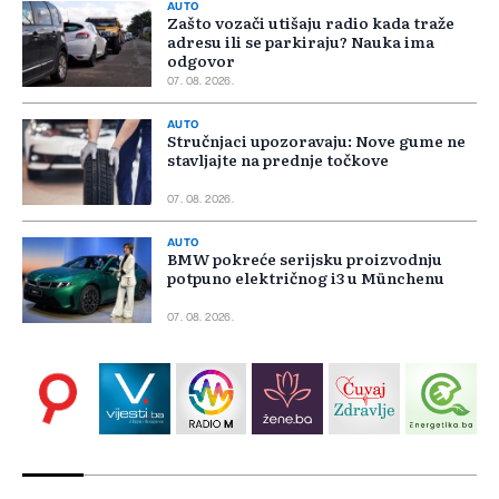
AUTO
Zašto vozači utišaju radio kada traže
adresu ili se parkiraju? Nauka ima
odgovor
07. 08. 2026.
AUTO
Stručnjaci upozoravaju: Nove gume ne
stavljajte na prednje točkove
07. 08. 2026.
AUTO
BMW pokreće serijsku proizvodnju
potpuno električnog i3 u Münchenu
07. 08. 2026.