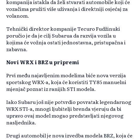
kompanija istakla da želi stvarati automobile koji će
vozačima pružiti više uživanja i direktniji osjećaj za
volanom.
Tehnički direktor kompanije Tecuro Fudžinuki
poručio je da je cilj Subarua da razvija vozila u
kojima će vožnja ostati jednostavna, pristupačna i
zabavna.
Novi WRX i BRZ u pripremi
Prvi među najavljenim modelima biće nova verzija
sportskog WRX-a, koja će koristiti TY85 manuelni
mjenjač poznat iz ranijih STI modela.
Iako Subaru još nije potvrdio povratak legendarnog
WRX STI-a, mnogi ljubitelji brenda vjeruju da bi
upravo ovaj model mogao predstavljati njegovog
nasljednika.
Drugi automobil je nova izvedba modela BRZ, koja će