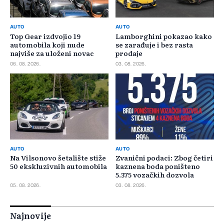
AUTO
AUTO
Top Gear izdvojio 19
Lamborghini pokazao kako
automobila koji nude
se zarađuje i bez rasta
najviše za uloženi novac
prodaje
06. 08. 2026.
03. 08. 2026.
AUTO
AUTO
Na Vilsonovo šetalište stiže
Zvanični podaci: Zbog četiri
50 ekskluzivnih automobila
kaznena boda poništeno
5.375 vozačkih dozvola
05. 08. 2026.
03. 08. 2026.
Najnovije