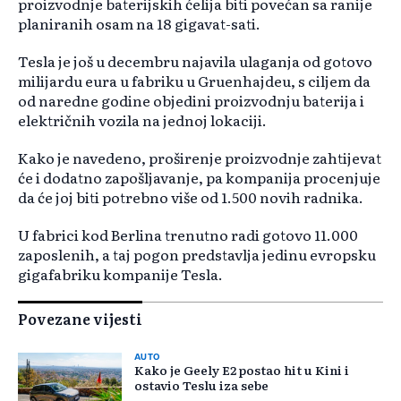
proizvodnje baterijskih ćelija biti povećan sa ranije
planiranih osam na 18 gigavat-sati.
Tesla je još u decembru najavila ulaganja od gotovo
milijardu eura u fabriku u Gruenhajdeu, s ciljem da
od naredne godine objedini proizvodnju baterija i
električnih vozila na jednoj lokaciji.
Kako je navedeno, proširenje proizvodnje zahtijevat
će i dodatno zapošljavanje, pa kompanija procenjuje
da će joj biti potrebno više od 1.500 novih radnika.
U fabrici kod Berlina trenutno radi gotovo 11.000
zaposlenih, a taj pogon predstavlja jedinu evropsku
gigafabriku kompanije Tesla.
Povezane vijesti
AUTO
Kako je Geely E2 postao hit u Kini i
ostavio Teslu iza sebe