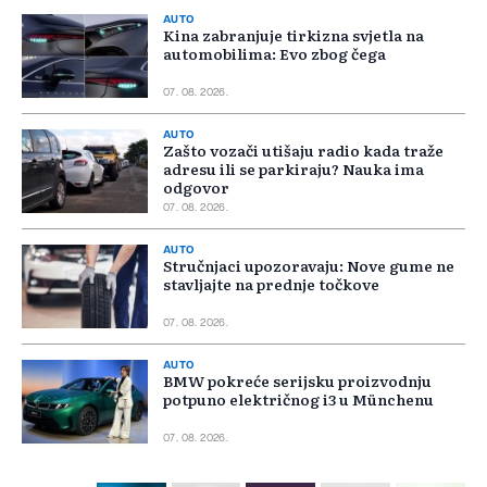
AUTO
Kina zabranjuje tirkizna svjetla na
automobilima: Evo zbog čega
07. 08. 2026.
AUTO
Zašto vozači utišaju radio kada traže
adresu ili se parkiraju? Nauka ima
odgovor
07. 08. 2026.
AUTO
Stručnjaci upozoravaju: Nove gume ne
stavljajte na prednje točkove
07. 08. 2026.
AUTO
BMW pokreće serijsku proizvodnju
potpuno električnog i3 u Münchenu
07. 08. 2026.