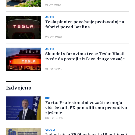
21. 07. 2026.
AUTO
Tesla planira povećanje proizvodnje u
fabrici pored Berlina
20. 07. 2026.
AUTO
Skandal s farovima trese Teslu: Vlasti
tvrde da postoji rizik za druge vozače
19. 07. 2026.
Izdvojeno
BIH
Forto: Profesionalni vozači ne mogu
više čekati, EK ponudili smo provodivo
rješenje
06. 08. 2026.
VIDEO
Industrija u FBiH ostvarila 18 milijardi