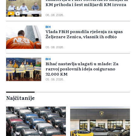
KM prihoda i šest milijardi KM izvoza
06. 08. 2026.
BIH
Vlada FBiH ponudila rješenja za spas
Željezare Zenica, vlasnik ih odbio
05. 08. 2026.
BIH
Bihać nastavlja ulagati u mlade: Za
razvoj poslovnih ideja osigurano
32.000 KM
05. 08. 2026.
Najčitanije