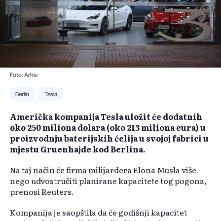
Foto: Arhiv
Berlin
Tesla
Američka kompanija Tesla uložit će dodatnih
oko 250 miliona dolara (oko 213 miliona eura) u
proizvodnju baterijskih ćelija u svojoj fabrici u
mjestu Gruenhajde kod Berlina.
Na taj način će firma milijardera Elona Musla više
nego udvostručiti planirane kapacitete tog pogona,
prenosi Reuters.
Kompanija je saopštila da će godišnji kapacitet