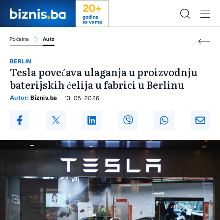
20+
godina
sa vama
Početna
Auto
BERLIN
Tesla povećava ulaganja u proizvodnju
baterijskih ćelija u fabrici u Berlinu
Autor:
Biznis.ba
13. 05. 2026.