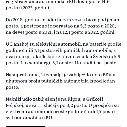
registracijama automobila u EU dostigao je 14,6
posto u 2023. godini.
Do 2018. godine je udio takvih vozila bio ispod jedan
posto, a postepeno je porastao na 5,3 posto u 2020,
na devet posto u 2021. i na 12,1 posto u 2022. godini.
U Danskoj su električni automobili na baterije prošle
godine činili 7,1 posto svih putničkih automobila, a
ovaj udio je takođe bio relativno visok u Švedskoj 5,9
posto, Luksemburgu 5,1 odsto i Holandiji pet posto.
Nasuprot tome, 14 zemalja je zabilježilo udio BEV u
ukupnom broju putničkih automobila ispod jedan
posto.
Najniži udio zabilježen je na Kipru, u Grčkoj i
Poljskoj, u sva tri slučaja po 0,2 posto. U prosjeku su
električni automobili prošle godine činili 1,7 posto
svih automobila u EU.