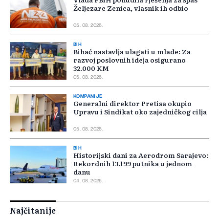
Željezare Zenica, vlasnik ih odbio
05. 08. 2026.
BIH
Bihać nastavlja ulagati u mlade: Za
razvoj poslovnih ideja osigurano
32.000 KM
05. 08. 2026.
KOMPANIJE
Generalni direktor Pretisa okupio
Upravu i Sindikat oko zajedničkog cilja
05. 08. 2026.
BIH
Historijski dani za Aerodrom Sarajevo:
Rekordnih 13.199 putnika u jednom
danu
04. 08. 2026.
Najčitanije