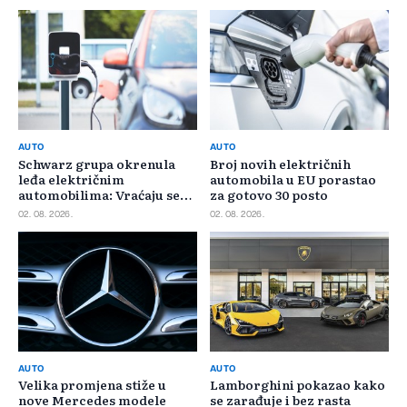
AUTO
AUTO
Schwarz grupa okrenula
Broj novih električnih
leđa električnim
automobila u EU porastao
automobilima: Vraćaju se
za gotovo 30 posto
benzincima i dizelašima
02. 08. 2026.
02. 08. 2026.
AUTO
AUTO
Velika promjena stiže u
Lamborghini pokazao kako
nove Mercedes modele
se zarađuje i bez rasta