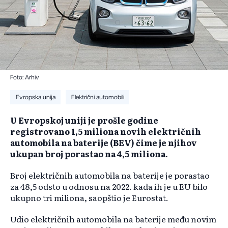
Foto: Arhiv
Evropska unija
Električni automobili
U Evropskoj uniji je prošle godine
registrovano 1,5 miliona novih električnih
automobila na baterije (BEV) čime je njihov
ukupan broj porastao na 4,5 miliona.
Broj električnih automobila na baterije je porastao
za 48,5 odsto u odnosu na 2022. kada ih je u EU bilo
ukupno tri miliona, saopštio je Eurostat.
Udio električnih automobila na baterije među novim