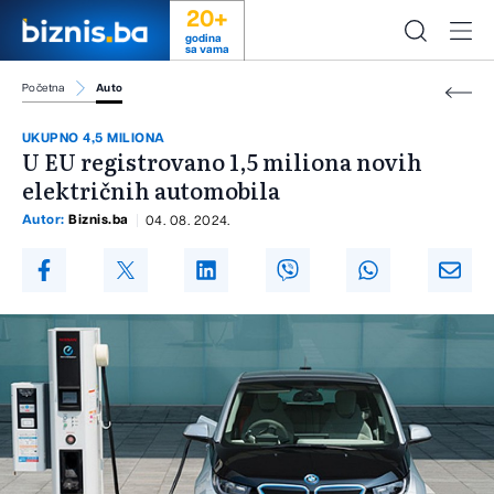
20+
godina
sa vama
Početna
Auto
UKUPNO 4,5 MILIONA
U EU registrovano 1,5 miliona novih
električnih automobila
Autor:
Biznis.ba
04. 08. 2024.