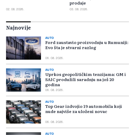
prodaje
02. 08. 2026.
03. 08. 2026.
Najnovije
AUTO
Ford zaustavio proizvodnju u Rumuniji:
Evo šta je stvarni razlog
06. 08. 2026.
AUTO
Uprkos geopolitičkim tenzijama: GM i
SAIC produžili saradnju na još 20
godina
06. 08. 2026.
AUTO
Top Gear izdvojio 19 automobila koji
nude najviše za uloženi novac
06. 08. 2026.
AUTO