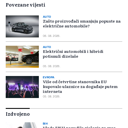
Povezane vijesti
AUTO
Zašto proizvođači smanjuju popuste na
električne automobile?
06. 08. 2026.
AUTO
Električni automobili i hibridi
potisnuli dizelaše
05. 08. 2026.
EVROPA
Više od četvrtine stanovnika EU
kupovalo ulaznice za događaje putem
interneta
05. 08. 2026.
Izdvojeno
BIH
Vlada FBiH ponudila rješenja za spas