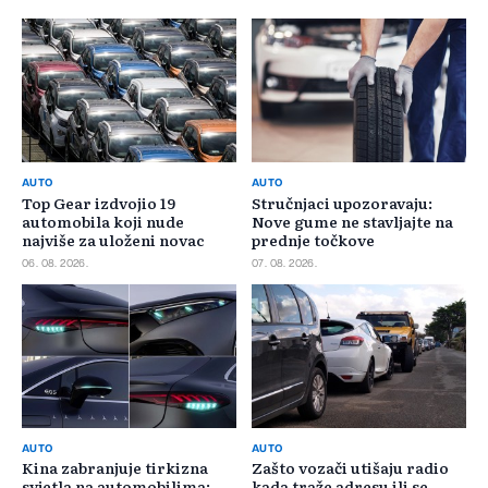
AUTO
AUTO
Top Gear izdvojio 19
Stručnjaci upozoravaju:
automobila koji nude
Nove gume ne stavljajte na
najviše za uloženi novac
prednje točkove
06. 08. 2026.
07. 08. 2026.
AUTO
AUTO
Kina zabranjuje tirkizna
Zašto vozači utišaju radio
svjetla na automobilima:
kada traže adresu ili se