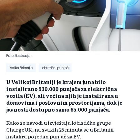
Foto: Ilustracija
Velika Britanija
električni punjač
U Velikoj Britaniji je krajem juna bilo
instalirano 930.000 punjača za električna
vozila (EV), ali većina njih je instalirana u
domovima i poslovnim prostorijama, dok je
javnosti dostupno samo 65.000 punjača.
Kako se navodi u izvještaju lobističke grupe
ChargeUK, na svakih 25 minuta se u Britaniji
instalira po jedan punjač za EV.