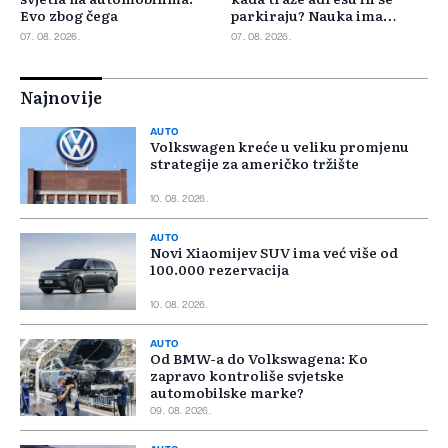
Evo zbog čega
parkiraju? Nauka ima
odgovor
07. 08. 2026.
07. 08. 2026.
Najnovije
AUTO
Volkswagen kreće u veliku promjenu
strategije za američko tržište
10. 08. 2026.
AUTO
Novi Xiaomijev SUV ima već više od
100.000 rezervacija
10. 08. 2026.
AUTO
Od BMW-a do Volkswagena: Ko
zapravo kontroliše svjetske
automobilske marke?
09. 08. 2026.