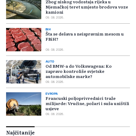
Zbog niskog vodostaja rijeka u
Njemačkoj teret umjesto brodova voze
kamioni
09. 08. 2026.
BIH
Šta se dešava s neispravnim mesom u
FBiH?
09. 08. 2026.
AUTO
Od BMW-a do Volkswagena: Ko
zapravo kontroliše svjetske
automobilske marke?
09. 08. 2026.
EVROPA
Francuski poljoprivrednici traže
milijarde: Vrućine, požari i suša uništili
usjeve
09. 08. 2026.
Najčitanije