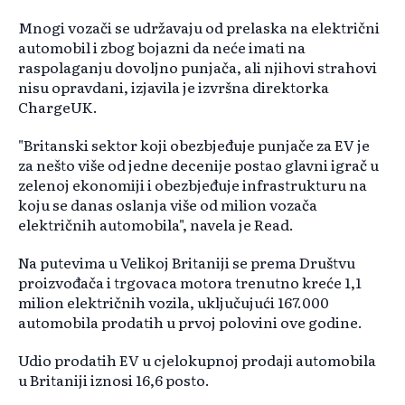
Mnogi vozači se udržavaju od prelaska na električni
automobil i zbog bojazni da neće imati na
raspolaganju dovoljno punjača, ali njihovi strahovi
nisu opravdani, izjavila je izvršna direktorka
ChargeUK.
"Britanski sektor koji obezbjeđuje punjače za EV je
za nešto više od jedne decenije postao glavni igrač u
zelenoj ekonomiji i obezbjeđuje infrastrukturu na
koju se danas oslanja više od milion vozača
električnih automobila", navela je Read.
Na putevima u Velikoj Britaniji se prema Društvu
proizvođača i trgovaca motora trenutno kreće 1,1
milion električnih vozila, uključujući 167.000
automobila prodatih u prvoj polovini ove godine.
Udio prodatih EV u cjelokupnoj prodaji automobila
u Britaniji iznosi 16,6 posto.