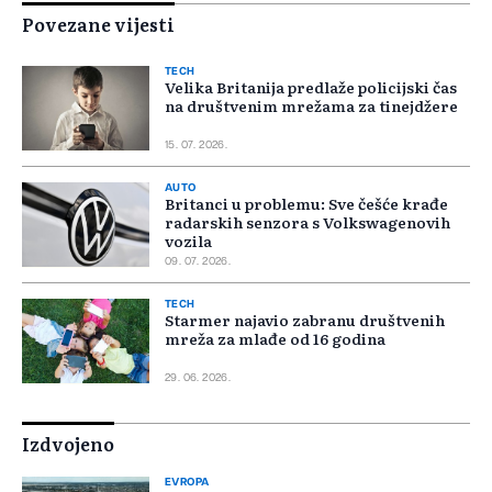
Povezane vijesti
TECH
Velika Britanija predlaže policijski čas
na društvenim mrežama za tinejdžere
15. 07. 2026.
AUTO
Britanci u problemu: Sve češće krađe
radarskih senzora s Volkswagenovih
vozila
09. 07. 2026.
TECH
Starmer najavio zabranu društvenih
mreža za mlađe od 16 godina
29. 06. 2026.
Izdvojeno
EVROPA