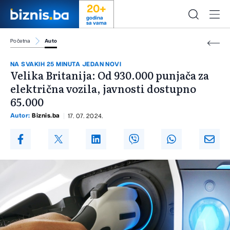
20+
godina
sa vama
Početna
Auto
NA SVAKIH 25 MINUTA JEDAN NOVI
Velika Britanija: Od 930.000 punjača za
električna vozila, javnosti dostupno
65.000
Autor:
Biznis.ba
17. 07. 2024.