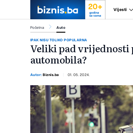
20+
Vijesti
godina
sa vama
Početna
Auto
IPAK NISU TOLIKO POPULARNA
Veliki pad vrijednosti
automobila?
Autor:
Biznis.ba
01. 05. 2024.