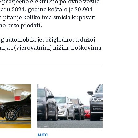
e prosječno električno polovno vozilo
uaru 2024. godine koštalo je 30.904
a pitanje koliko ima smisla kupovati
no brzo prodati.
 automobila je, očigledno, u dužoj
anja i (vjerovatnim) nižim troškovima
AUTO