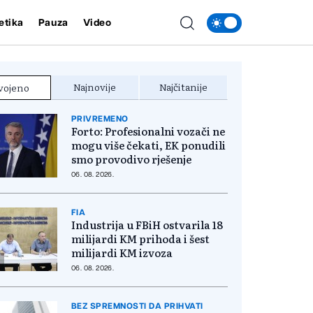
etika
Pauza
Video
Najnovije
Najčitanije
vojeno
PRIVREMENO
Forto: Profesionalni vozači ne
mogu više čekati, EK ponudili
smo provodivo rješenje
06. 08. 2026.
FIA
Industrija u FBiH ostvarila 18
milijardi KM prihoda i šest
milijardi KM izvoza
06. 08. 2026.
BEZ SPREMNOSTI DA PRIHVATI