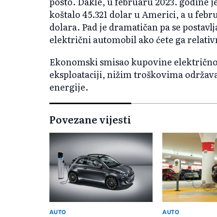
posto. Dakle, u februaru 2023. godine j
koštalo 45.321 dolar u Americi, a u febr
dolara. Pad je dramatičan pa se postavlj
električni automobil ako ćete ga relativ
Ekonomski smisao kupovine električnog
eksploataciji, nižim troškovima održav
energije.
Povezane vijesti
AUTO
AUTO