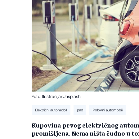
Foto: Ilustracija/Unsplash
Električni automobili
pad
Polovni automobili
Kupovina prvog električnog automo
promišljena. Nema ništa čudno u tom