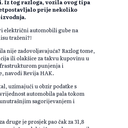
i. Iz tog razloga, vozila ovog tipa
etpostavljalo prije nekoliko
oizvodnja.
ari električni automobili gube na
nisu traženi?!
la nije zadovoljavajuća? Razlog tome,
ija ili olakšice za takvu kupovinu u
nfrastrukturom punjenja i
je, navodi Revija HAK.
tal, uzimajući u obzir podatke s
 vrijednost automobila pala tokom
 s unutrašnjim sagorijevanjem i
za druge je prosjek pao čak za 31,8