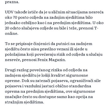
prazna.
UDV takođe ističe da je u sličnim situacijama nesreća
oko 70 posto ozljeda na zadnjim sjedištima bilo
jednako ozbiljno kao i na prednjim sjedištima. U oko
20 odsto slučajeva ozljede su bile i teže, prenosi T-
online.
To se pripisuje činjenici da putnici na zadnjem
sjedištu često nisu pravilno vezani ili sjede u
položajima koji povećavaju rizik od ozljeda u slučaju
nesreće, prenosi Fenix Magazin.
Drugi razlog povećanog rizika od ozljeda na
zadnjem sjedištu je lošiji kvalitet sigurnosne
opreme. Dok su zatezači pojaseva, ograničivači sile
pojaseva i vazdušni jastuci obično standardna
oprema na prednjim sjedištima, ove sigurnosne
značajke često su dostupne samo kao opcija na
stražnjim sjedištima.