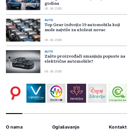
godina
06. 08. 2026.
AUTO
Top Gear izdvojio 19 automobila koji
nude najviše za uloženi novac
06. 08. 2026.
AUTO
Zašto proizvođači smanjuju popuste na
električne automobile?
06. 08. 2026.
O nama
Oglašavanje
Kontakt