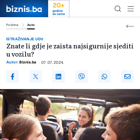
20+
godina
sa vama
Početna
Auto
ISTRAŽIVANJE UDV
Znate li gdje je zaista najsigurnije sjediti
u vozilu?
Autor:
Biznis.ba
07. 07. 2024.