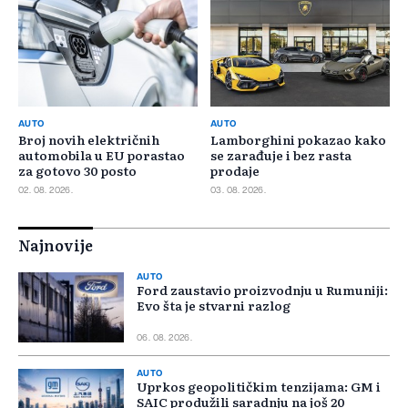
AUTO
AUTO
Broj novih električnih
Lamborghini pokazao kako
automobila u EU porastao
se zarađuje i bez rasta
za gotovo 30 posto
prodaje
02. 08. 2026.
03. 08. 2026.
Najnovije
AUTO
Ford zaustavio proizvodnju u Rumuniji:
Evo šta je stvarni razlog
06. 08. 2026.
AUTO
Uprkos geopolitičkim tenzijama: GM i
SAIC produžili saradnju na još 20