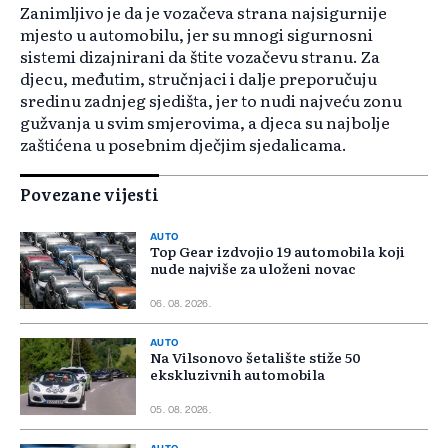
Zanimljivo je da je vozačeva strana najsigurnije
mjesto u automobilu, jer su mnogi sigurnosni
sistemi dizajnirani da štite vozačevu stranu. Za
djecu, međutim, stručnjaci i dalje preporučuju
sredinu zadnjeg sjedišta, jer to nudi najveću zonu
gužvanja u svim smjerovima, a djeca su najbolje
zaštićena u posebnim dječjim sjedalicama.
Povezane vijesti
AUTO
Top Gear izdvojio 19 automobila koji
nude najviše za uloženi novac
06. 08. 2026.
AUTO
Na Vilsonovo šetalište stiže 50
ekskluzivnih automobila
05. 08. 2026.