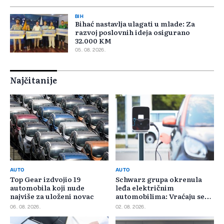
BIH
Bihać nastavlja ulagati u mlade: Za
razvoj poslovnih ideja osigurano
32.000 KM
05. 08. 2026.
Najčitanije
AUTO
AUTO
Top Gear izdvojio 19
Schwarz grupa okrenula
automobila koji nude
leđa električnim
najviše za uloženi novac
automobilima: Vraćaju se
benzincima i dizelašima
06. 08. 2026.
02. 08. 2026.