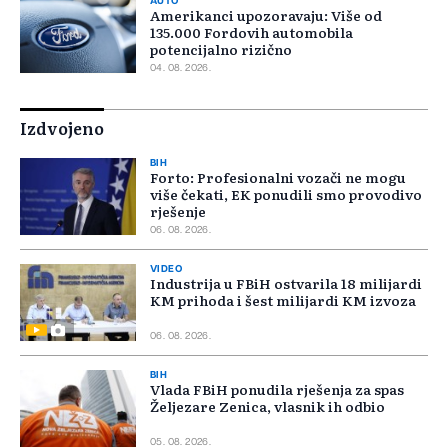
AUTO
Amerikanci upozoravaju: Više od
135.000 Fordovih automobila
potencijalno rizično
04. 08. 2026.
Izdvojeno
BIH
Forto: Profesionalni vozači ne mogu
više čekati, EK ponudili smo provodivo
rješenje
06. 08. 2026.
VIDEO
Industrija u FBiH ostvarila 18 milijardi
KM prihoda i šest milijardi KM izvoza
06. 08. 2026.
BIH
Vlada FBiH ponudila rješenja za spas
Željezare Zenica, vlasnik ih odbio
05. 08. 2026.