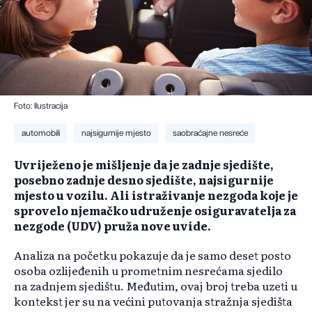
Foto: Ilustracija
automobili
najsigurnije mjesto
saobraćajne nesreće
Uvriježeno je mišljenje da je zadnje sjedište,
posebno zadnje desno sjedište, najsigurnije
mjesto u vozilu. Ali istraživanje nezgoda koje je
sprovelo njemačko udruženje osiguravatelja za
nezgode (UDV) pruža nove uvide.
Analiza na početku pokazuje da je samo deset posto
osoba ozlijeđenih u prometnim nesrećama sjedilo
na zadnjem sjedištu. Međutim, ovaj broj treba uzeti u
kontekst jer su na većini putovanja stražnja sjedišta