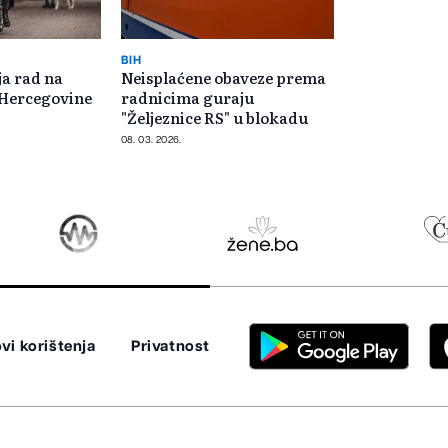
BIH
ja rad na
Neisplaćene obaveze prema
i Hercegovine
radnicima guraju
"Željeznice RS" u blokadu
08. 03. 2026.
vi korištenja
Privatnost