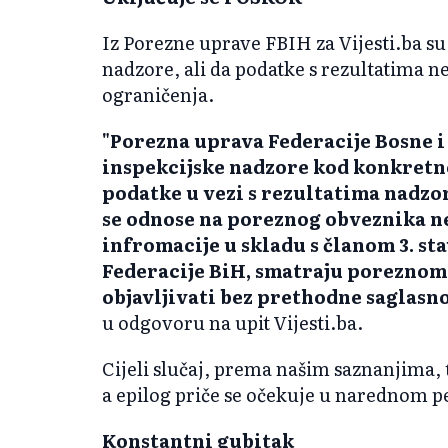
Iz Porezne uprave FBIH za Vijesti.ba su 
nadzore, ali da podatke s rezultatima 
ograničenja.
"Porezna uprava Federacije Bosne i
inspekcijske nadzore kod konkretn
podatke u vezi s rezultatima nadzor
se odnose na poreznog obveznika ne
infromacije u skladu s članom 3. st
Federacije BiH, smatraju poreznom 
objavljivati bez prethodne saglasn
u odgovoru na upit Vijesti.ba.
Cijeli slučaj, prema našim saznanjima,
a epilog priče se očekuje u narednom p
Konstantni gubitak