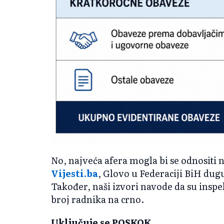
No, najveća afera mogla bi se odnositi
Vijesti.ba
, Glovo u Federaciji BiH dug
Također, naši izvori navode da su insp
broj radnika na crno.
Uključuje se POSKOK