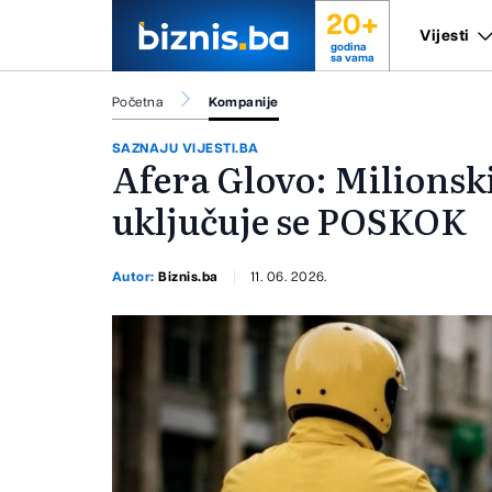
20+
Vijesti
godina
sa vama
Početna
Kompanije
SAZNAJU VIJESTI.BA
Afera Glovo: Milionski
uključuje se POSKOK
Autor:
Biznis.ba
11. 06. 2026.