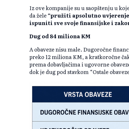
Iz ove kompanije su u saopštenju u koje
da žele
“pružiti apsolutno uvjerenj
ispuniti sve svoje finansijske i zak
Dug od 84 miliona KM
A obaveze nisu male. Dugoročne financ
preko 12 miliona KM, a kratkoročne ča
prema dobavljačima i ugovorne obavez
dok je dug pod stavkom “Ostale obaveze