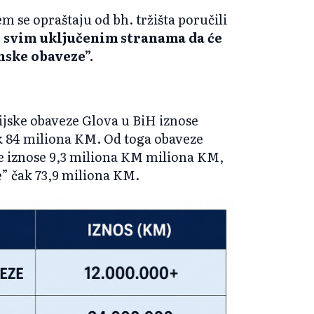
m se opraštaju od bh. tržišta poručili
e svim uključenim stranama da će
onske obaveze”.
ijske obaveze Glova u BiH iznose
k 84 miliona KM. Od toga obaveze
e iznose 9,3 miliona KM miliona KM,
” čak 73,9 miliona KM.