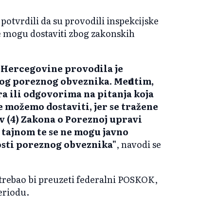
potvrdili da su provodili inspekcijske
ne mogu dostaviti zbog zakonskih
 Hercegovine provodila je
og poreznog obveznika. Međutim,
a ili odgovorima na pitanja koja
 možemo dostaviti, jer se tražene
av (4) Zakona o Poreznoj upravi
tajnom te se ne mogu javno
osti poreznog obveznika"
, navodi se
 trebao bi preuzeti federalni POSKOK,
eriodu.