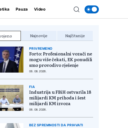
etika
Pauza
Video
Najnovije
Najčitanije
vojeno
PRIVREMENO
Forto: Profesionalni vozači ne
mogu više čekati, EK ponudili
smo provodivo rješenje
06. 08. 2026.
FIA
Industrija u FBiH ostvarila 18
milijardi KM prihoda i šest
milijardi KM izvoza
06. 08. 2026.
BEZ SPREMNOSTI DA PRIHVATI