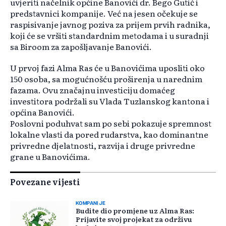
uvjeriti načelnik općine Banovići dr. Bego Gutić i
predstavnici kompanije. Već na jesen očekuje se
raspisivanje javnog poziva za prijem prvih radnika,
koji će se vršiti standardnim metodama i u suradnji
sa Biroom za zapošljavanje Banovići.
U prvoj fazi Alma Ras će u Banovićima uposliti oko
150 osoba, sa mogućnošću proširenja u narednim
fazama. Ovu značajnu investiciju domaćeg
investitora podržali su Vlada Tuzlanskog kantona i
općina Banovići.
Poslovni poduhvat sam po sebi pokazuje spremnost
lokalne vlasti da pored rudarstva, kao dominantne
privredne djelatnosti, razvija i druge privredne
grane u Banovićima.
Povezane vijesti
KOMPANIJE
Budite dio promjene uz Alma Ras:
Prijavite svoj projekat za održivu