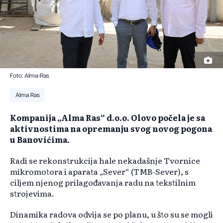
Foto: Alma-Ras
Alma Ras
Kompanija „Alma Ras“ d.o.o. Olovo počela je sa
aktivnostima na opremanju svog novog pogona
u Banovićima.
Radi se rekonstrukcija hale nekadašnje Tvornice
mikromotora i aparata „Sever“ (TMB-Sever), s
ciljem njenog prilagođavanja radu na tekstilnim
strojevima.
Dinamika radova odvija se po planu, u što su se mogli