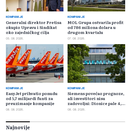
KOMPANIJE
KOMPANIJE
Generalni direktor Pretisa
MOL Grupa ostvarila profit
okupio Upravu i Sindikat
od 786 miliona dolara u
oko zajedničkog cilja
drugom kvartalu
05. 08. 2026.
07. 08. 2026.
KOMPANIJE
KOMPANIJE
EasyJet prihvatio ponudu
Siemens povećao prognoze,
od 5,7 milijardi funti za
ali investitori nisu
preuzimanje kompanije
zadovoljni: Dionice pale 4,5
posto
08. 08. 2026.
08. 08. 2026.
Najnovije