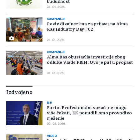
budućnost
28. 04. 2025.
KOMPANIJE
Poziv dizajnerima za prijavu na Alma
Ras Industry Day #02
23. 01. 2025.
KOMPANIJE
Alma Ras obustavlja investicije zbog
odluke Vlade FBiH: Ovo je put u propast
07. 01. 2025.
Izdvojeno
BIH
Forto: Profesionalni vozači ne mogu
više čekati, EK ponudili smo provodivo
rješenje
06. 08. 2026.
VIDEO