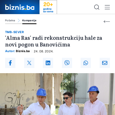
20+
godina
sa vama
Početna
Kompanije
TMB-SEVER
'Alma Ras' radi rekonstrukciju hale za
novi pogon u Banovićima
Autor:
Biznis.ba
24. 08. 2024.