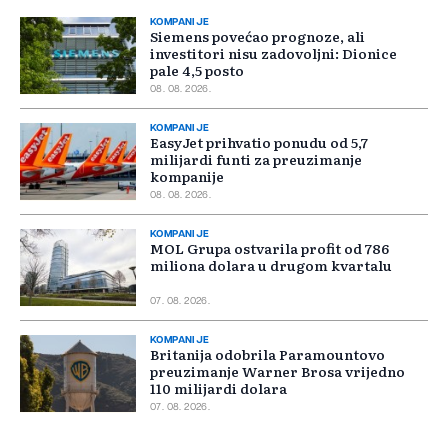
KOMPANIJE
Siemens povećao prognoze, ali
investitori nisu zadovoljni: Dionice
pale 4,5 posto
08. 08. 2026.
KOMPANIJE
EasyJet prihvatio ponudu od 5,7
milijardi funti za preuzimanje
kompanije
08. 08. 2026.
KOMPANIJE
MOL Grupa ostvarila profit od 786
miliona dolara u drugom kvartalu
07. 08. 2026.
KOMPANIJE
Britanija odobrila Paramountovo
preuzimanje Warner Brosa vrijedno
110 milijardi dolara
07. 08. 2026.