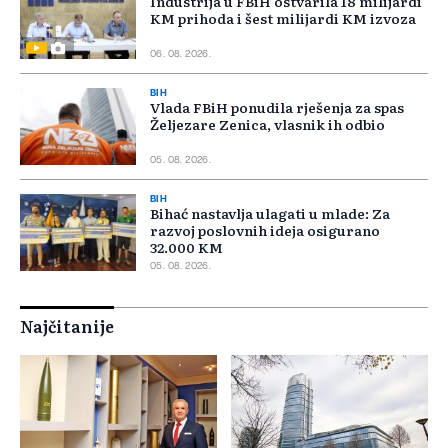
Industrija u FBiH ostvarila 18 milijardi
KM prihoda i šest milijardi KM izvoza
06. 08. 2026.
BIH
Vlada FBiH ponudila rješenja za spas
Željezare Zenica, vlasnik ih odbio
05. 08. 2026.
BIH
Bihać nastavlja ulagati u mlade: Za
razvoj poslovnih ideja osigurano
32.000 KM
05. 08. 2026.
Najčitanije