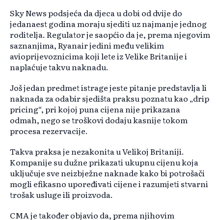
Sky News podsjeća da djeca u dobi od dvije do
jedanaest godina moraju sjediti uz najmanje jednog
roditelja. Regulator je saopćio da je, prema njegovim
saznanjima, Ryanair jedini među velikim
avioprijevoznicima koji lete iz Velike Britanije i
naplaćuje takvu naknadu.
Još jedan predmet istrage jeste pitanje predstavlja li
naknada za odabir sjedišta praksu poznatu kao „drip
pricing“, pri kojoj puna cijena nije prikazana
odmah, nego se troškovi dodaju kasnije tokom
procesa rezervacije.
Takva praksa je nezakonita u Velikoj Britaniji.
Kompanije su dužne prikazati ukupnu cijenu koja
uključuje sve neizbježne naknade kako bi potrošači
mogli efikasno upoređivati cijene i razumjeti stvarni
trošak usluge ili proizvoda.
CMA je također objavio da, prema njihovim