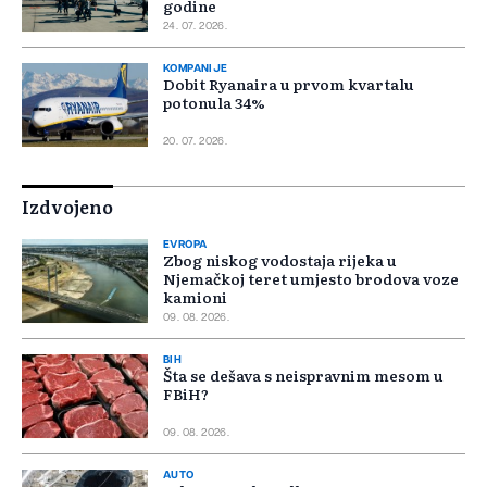
godine
24. 07. 2026.
KOMPANIJE
Dobit Ryanaira u prvom kvartalu
potonula 34%
20. 07. 2026.
Izdvojeno
EVROPA
Zbog niskog vodostaja rijeka u
Njemačkoj teret umjesto brodova voze
kamioni
09. 08. 2026.
BIH
Šta se dešava s neispravnim mesom u
FBiH?
09. 08. 2026.
AUTO