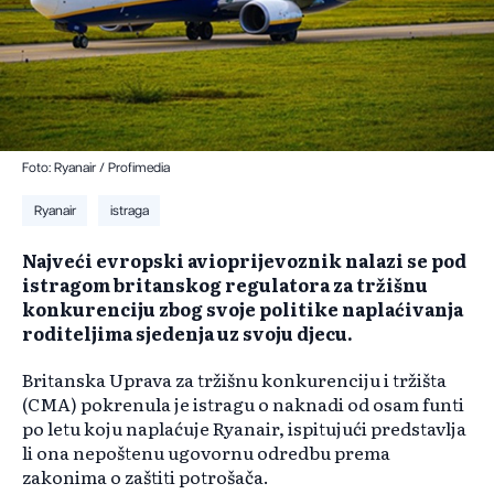
Foto: Ryanair / Profimedia
Ryanair
istraga
Najveći evropski avioprijevoznik nalazi se pod
istragom britanskog regulatora za tržišnu
konkurenciju zbog svoje politike naplaćivanja
roditeljima sjedenja uz svoju djecu.
Britanska Uprava za tržišnu konkurenciju i tržišta
(CMA) pokrenula je istragu o naknadi od osam funti
po letu koju naplaćuje Ryanair, ispitujući predstavlja
li ona nepoštenu ugovornu odredbu prema
zakonima o zaštiti potrošača.