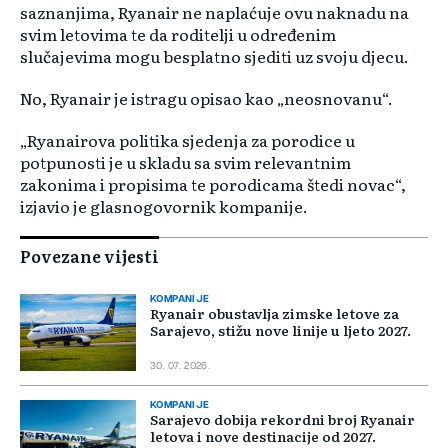
saznanjima, Ryanair ne naplaćuje ovu naknadu na
svim letovima te da roditelji u određenim
slučajevima mogu besplatno sjediti uz svoju djecu.
No, Ryanair je istragu opisao kao „neosnovanu“.
„Ryanairova politika sjedenja za porodice u
potpunosti je u skladu sa svim relevantnim
zakonima i propisima te porodicama štedi novac“,
izjavio je glasnogovornik kompanije.
Povezane vijesti
KOMPANIJE
Ryanair obustavlja zimske letove za
Sarajevo, stižu nove linije u ljeto 2027.
30. 07. 2026.
KOMPANIJE
Sarajevo dobija rekordni broj Ryanair
letova i nove destinacije od 2027.