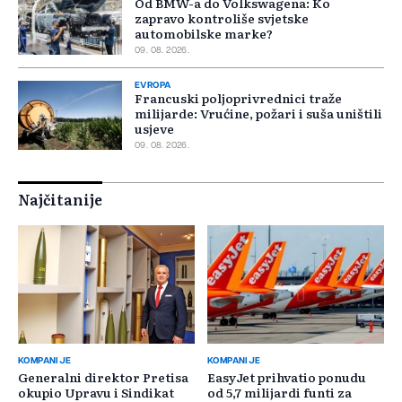
Od BMW-a do Volkswagena: Ko
zapravo kontroliše svjetske
automobilske marke?
09. 08. 2026.
EVROPA
Francuski poljoprivrednici traže
milijarde: Vrućine, požari i suša uništili
usjeve
09. 08. 2026.
Najčitanije
KOMPANIJE
KOMPANIJE
Generalni direktor Pretisa
EasyJet prihvatio ponudu
okupio Upravu i Sindikat
od 5,7 milijardi funti za