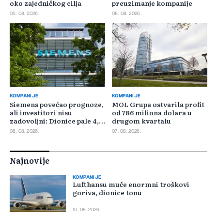
oko zajedničkog cilja
preuzimanje kompanije
05. 08. 2026.
08. 08. 2026.
KOMPANIJE
KOMPANIJE
Siemens povećao prognoze,
MOL Grupa ostvarila profit
ali investitori nisu
od 786 miliona dolara u
zadovoljni: Dionice pale 4,5
drugom kvartalu
posto
08. 08. 2026.
07. 08. 2026.
Najnovije
KOMPANIJE
Lufthansu muče enormni troškovi
goriva, dionice tonu
10. 08. 2026.