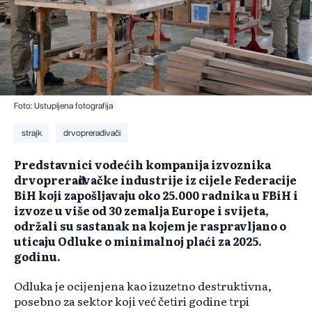
Foto: Ustupljena fotografija
strajk
drvoprerađivači
Predstavnici vodećih kompanija izvoznika
drvoprerađivačke industrije iz cijele Federacije
BiH koji zapošljavaju oko 25.000 radnika u FBiH i
izvoze u više od 30 zemalja Europe i svijeta,
održali su sastanak na kojem je raspravljano o
uticaju Odluke o minimalnoj plaći za 2025.
godinu.
Odluka je ocijenjena kao izuzetno destruktivna,
posebno za sektor koji već četiri godine trpi