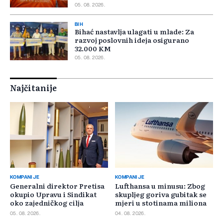
05. 08. 2026.
BIH
Bihać nastavlja ulagati u mlade: Za
razvoj poslovnih ideja osigurano
32.000 KM
05. 08. 2026.
Najčitanije
KOMPANIJE
KOMPANIJE
Generalni direktor Pretisa
Lufthansa u minusu: Zbog
okupio Upravu i Sindikat
skupljeg goriva gubitak se
oko zajedničkog cilja
mjeri u stotinama miliona
05. 08. 2026.
04. 08. 2026.