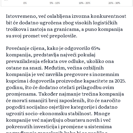
Istovremeno, već oslabljena izvozna konkurentnost
bit će dodatno ugrožena zbog visokih logističkih
troškova i zastoja na granicama, a puno kompanija
su svoj promet već prepolovile.
Povećanje cijena, kako je odgovorilo 65%
kompanija, predstavlja najveći pokušaj
prevazilaženja efekata ove odluke, ukoliko ona
ostane na snazi. Međutim, većina ozbiljnih
kompanija je već završila pregovore s inozemnim
kupcima i dogovorila proizvodne kapacitete za 2025.
godinu, što će dodatno otežati prilagodbu ovim
promjenama. Također najmanje trećina kompanija
će morati smanjiti broj zaposlenih, što će naročito
pogoditi socijalno osjetljive kategorije i dodatno
ugroziti socio-ekonomsku stabilnost. Mnoge
kompanije već najavljuju obustavu novih i već
pokrenutih investicija i promjene u sistemima
nagrađivanja zaposlenih kako bi se suočile s