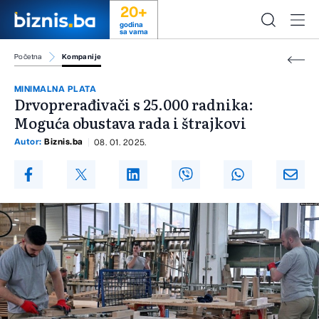
20+
godina
sa vama
Početna
Kompanije
MINIMALNA PLATA
Drvoprerađivači s 25.000 radnika:
Moguća obustava rada i štrajkovi
Autor:
Biznis.ba
08. 01. 2025.