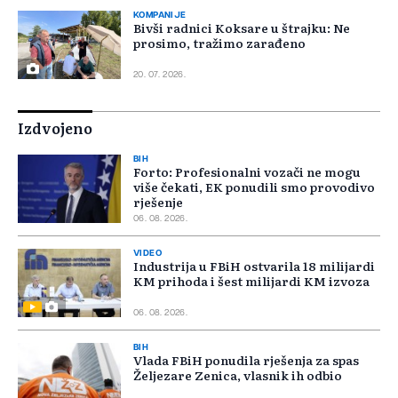
KOMPANIJE
Bivši radnici Koksare u štrajku: Ne
prosimo, tražimo zarađeno
20. 07. 2026.
Izdvojeno
BIH
Forto: Profesionalni vozači ne mogu
više čekati, EK ponudili smo provodivo
rješenje
06. 08. 2026.
VIDEO
Industrija u FBiH ostvarila 18 milijardi
KM prihoda i šest milijardi KM izvoza
06. 08. 2026.
BIH
Vlada FBiH ponudila rješenja za spas
Željezare Zenica, vlasnik ih odbio