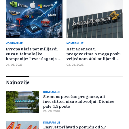
KOMPANIJE
KOMPANIJE
Evropa ulaže pet milijardi
AstraZeneca u
eura u tehnološke
pregovorima o mega poslu
kompanije: Prva ulaganja na
vrijednom 400 milijardi
jesen
dolara
04. 08. 2026.
03. 08. 2026.
Najnovije
KOMPANIJE
Siemens povećao prognoze, ali
investitori nisu zadovoljni: Dionice
pale 4,5 posto
08. 08. 2026.
KOMPANIJE
EasyJet prihvatio ponudu od 5,7