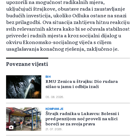
upozorili na mogućnost radikalnih mjera,
uključujući štrajkove, obustave rada i zaustavljanje
budućih investicija, ukoliko Odluka ostane na snazi
bez prilagodbi. Ova situacija zahtijeva hitnu reakciju
svih relevantnih aktera kako bi se očuvala stabilnost
privrede i radnih mjesta a kroz socijalni dijalog u
okviru Ekonomsko-socijalnog vijeća s ciljem
usaglašavanja konačnog rješenja, zaključeno je.
Povezane vijesti
BIH
RMU Zenica u štrajku: Dio rudara
sišao u jamu i odbija izaći
05. 08. 2026.
KOMPANIJE
Štrajk radnika u Lukavcu: Bolesni i
pred penzijom noć proveli na ulici
boreći se za svoja prava
21. 07. 2026.