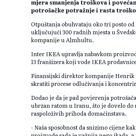
mjera smanjenja troškova i povećan
potrošačke potražnje i rasta trošk
Otpuštanja obuhvataju oko tri posto od
uključujući 300 radnih mjesta u Švedskoj
kompanije u Almhultu.
Inter IKEA upravlja nabavkom proizvoda 
13 franšizera koji vode IKEA prodavnice
Finansijski direktor kompanije Henrik Elm
skratiti procese odlučivanja i koncentri
Dodao je da je pad povjerenja potrošača
ubrzan ratom u Iranu, što je dovelo do 
raspoloživih prihoda domaćinstava.
- Naša sposobnost da snizimo cijene kak
proizvode sada je važnija nego ikada, a 