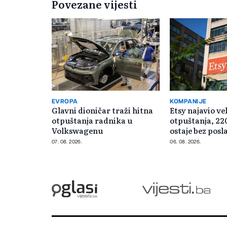
Povezane vijesti
EVROPA
KOMPANIJE
Glavni dioničar traži hitna
Etsy najavio ve
otpuštanja radnika u
otpuštanja, 22
Volkswagenu
ostaje bez posl
07. 08. 2026.
06. 08. 2026.