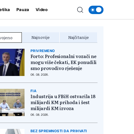
etika
Pauza
Video
Najnovije
Najčitanije
vojeno
PRIVREMENO
Forto: Profesionalni vozači ne
mogu više čekati, EK ponudili
smo provodivo rješenje
06. 08. 2026.
FIA
Industrija u FBiH ostvarila 18
milijardi KM prihoda i šest
milijardi KM izvoza
06. 08. 2026.
BEZ SPREMNOSTI DA PRIHVATI