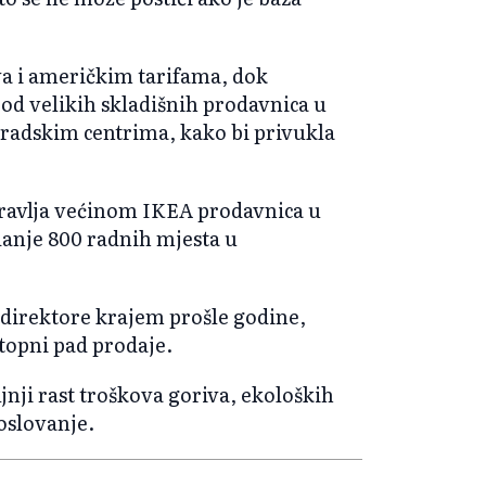
a i američkim tarifama, dok
od velikih skladišnih prodavnica u
radskim centrima, kako bi privukla
pravlja većinom IKEA prodavnica u
danje 800 radnih mjesta u
direktore krajem prošle godine,
stopni pad prodaje.
jnji rast troškova goriva, ekoloških
poslovanje.