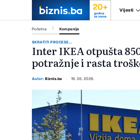
20+
Vijesti
godina
sa vama
Početna
Kompanije
SKRATITI PROCESE...
Inter IKEA otpušta 85
potražnje i rasta troš
Autor:
Biznis.ba
19. 05. 2026.