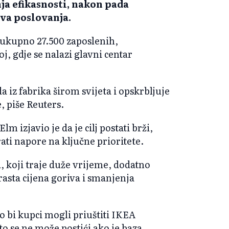
ja efikasnosti, nakon pada
ova poslovanja.
 ukupno 27.500 zaposlenih,
, gdje se nalazi glavni centar
iz fabrika širom svijeta i opskrbljuje
, piše Reuters.
 izjavio je da je cilj postati brži,
rati napore na ključne prioritete.
, koji traje duže vrijeme, dodatno
rasta cijena goriva i smanjenja
o bi kupci mogli priuštiti IKEA
to se ne može postići ako je baza