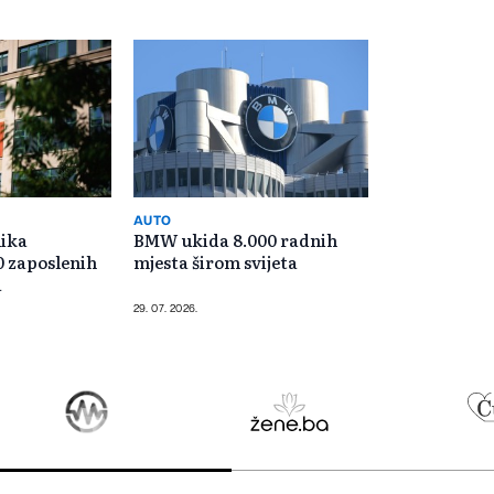
AUTO
lika
BMW ukida 8.000 radnih
0 zaposlenih
mjesta širom svijeta
a
29. 07. 2026.