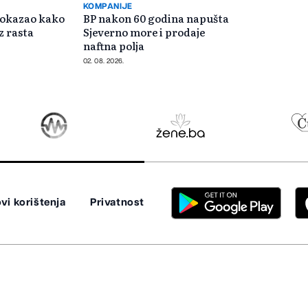
KOMPANIJE
okazao kako
BP nakon 60 godina napušta
ez rasta
Sjeverno more i prodaje
naftna polja
02. 08. 2026.
vi korištenja
Privatnost