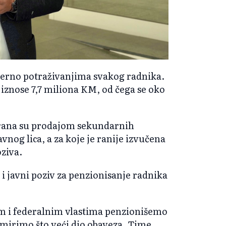
mjerno potraživanjima svakog radnika.
iznose 7,7 miliona KM, od čega se oko
gurana su prodajom sekundarnih
avnog lica, a za koje je ranije izvučena
ziva.
 i javni poziv za penzionisanje radnika
nim i federalnim vlastima penzionišemo
izmirimo što veći dio obaveza. Time