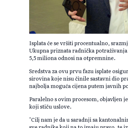
Isplata će se vršiti procentualno, sraz
Ukupna priznata radnička potraživanja 
5,5 miliona odnosi na otpremnine.
Sredstva za ovu prvu fazu isplate osi
sirovina koje nisu činile sastavni dio pr
najbolja moguća cijena putem javnih po
Paralelno s ovim procesom, objavljen je
koji stiču uslove.
"Cilj nam je da u saradnji sa kantonal
sve radnike koji na to imaju pravo, te 