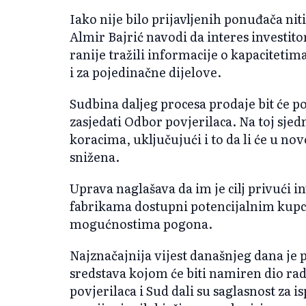
Iako nije bilo prijavljenih ponuđača nit
Almir Bajrić navodi da interes investito
ranije tražili informacije o kapacitetim
i za pojedinačne dijelove.
Sudbina daljeg procesa prodaje bit će 
zasjedati Odbor povjerilaca. Na toj sjed
koracima, uključujući i to da li će u novo
snižena.
Uprava naglašava da im je cilj privući in
fabrikama dostupni potencijalnim kupci
mogućnostima pogona.
Najznačajnija vijest današnjeg dana je 
sredstava kojom će biti namiren dio ra
povjerilaca i Sud dali su saglasnost za 