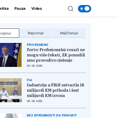
etika
Pauza
Video
Najnovije
Najčitanije
vojeno
PRIVREMENO
Forto: Profesionalni vozači ne
mogu više čekati, EK ponudili
smo provodivo rješenje
06. 08. 2026.
FIA
Industrija u FBiH ostvarila 18
milijardi KM prihoda i šest
milijardi KM izvoza
06. 08. 2026.
BEZ SPREMNOSTI DA PRIHVATI