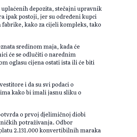
i uplaćenih depozita, stečajni upravnik
ra ipak postoji, jer su određeni kupci
a fabrike, kako za cijeli kompleks, tako
poznata sredinom maja, kada će
nici će se odlučiti o narednim
m oglasu cijena ostati ista ili će biti
vestitore i da su svi podaci o
ma kako bi imali jasnu sliku o
potvrda o prvoj djelimičnoj diobi
dničkih potraživanja. Odbor
isplatu 2.131.000 konvertibilnih maraka