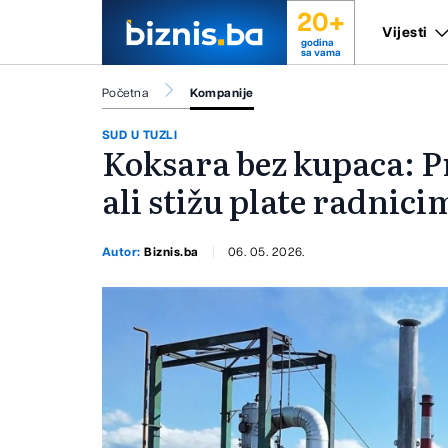
20+
Vijesti
godina
sa vama
Početna
Kompanije
SUD U TUZLI
Koksara bez kupaca: P
ali stižu plate radnici
Autor:
Biznis.ba
06. 05. 2026.