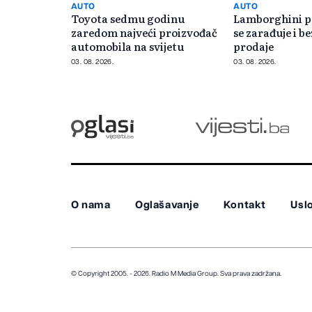
AUTO
AUTO
Toyota sedmu godinu
Lamborghini p
zaredom najveći proizvođač
se zarađuje i b
automobila na svijetu
prodaje
03. 08. 2026.
03. 08. 2026.
O nama
Oglašavanje
Kontakt
Uslo
© Copyright 2005. - 2026. Radio M Media Group.
Sva prava zadržana.