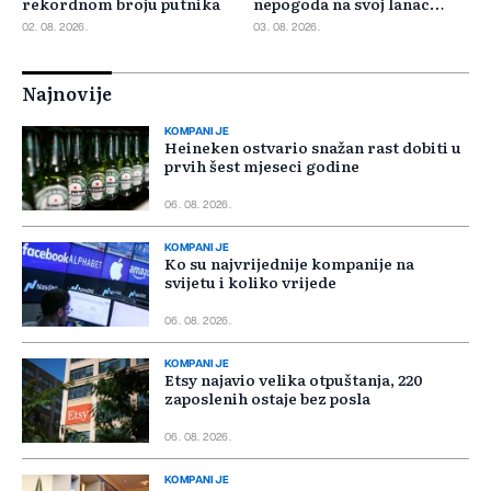
rekordnom broju putnika
nepogoda na svoj lanac
snabdijevanja
02. 08. 2026.
03. 08. 2026.
Najnovije
KOMPANIJE
Heineken ostvario snažan rast dobiti u
prvih šest mjeseci godine
06. 08. 2026.
KOMPANIJE
Ko su najvrijednije kompanije na
svijetu i koliko vrijede
06. 08. 2026.
KOMPANIJE
Etsy najavio velika otpuštanja, 220
zaposlenih ostaje bez posla
06. 08. 2026.
KOMPANIJE