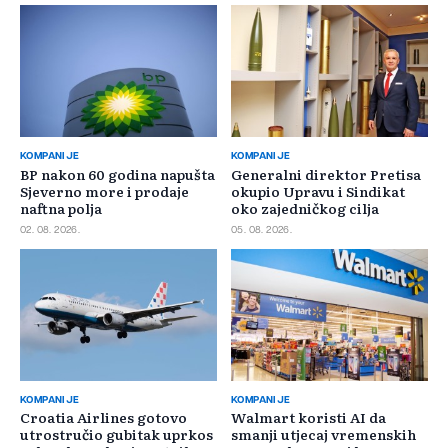
KOMPANIJE
KOMPANIJE
BP nakon 60 godina napušta
Generalni direktor Pretisa
Sjeverno more i prodaje
okupio Upravu i Sindikat
naftna polja
oko zajedničkog cilja
02. 08. 2026.
05. 08. 2026.
KOMPANIJE
KOMPANIJE
Croatia Airlines gotovo
Walmart koristi AI da
utrostručio gubitak uprkos
smanji utjecaj vremenskih