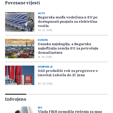
Povezane vijesti
AUTO
Bugarska među vodećima u EU po
dostupnosti punjača za električna
vozila
04. 07. 2026.
EVROPA
Danska najskuplja, a Bugarska
najjeftinija zemlja EU za potrošnju
domaćinstava
18. 06. 2026.
KOMPANIJE
SAD produžile rok za pregovore o
imovini Lukoila do 27. juna
30. 05. 2026.
Izdvojeno
BIH
Vlada FBiH ponudila rješenja za spas