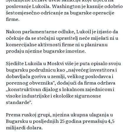
poslovanje Lukoila. Washington je kasnije odobrio
šestomjesečno odricanje za bugarske operacije
firme.
Nakon parlamentarne odluke, Lukoil je izjavio da
očekuje da se stečajni upravitelj neće miješati ni u
komercijalne aktivnosti firme ni u planiranu
prodaju njezine bugarske imovine.
Sjedište Lukoila u Moskvi više je puta opisalo svoju
bugarsku podružnicu kao „najvećeg investitora i
dobavljača goriva u zemlji, velikog poslodavca i
poreznog obveznika“, dodajući da firma održava
„konstruktivan dijalog s lokalnom zajednicom i
visoke industrijske i ekološke sigurnosne
standarde“.
Prema ruskoj grupi, njezina ukupna ulaganja u
Bugarsku u posljednjih 25 godina premašuju 4,5
milijardi dolara.