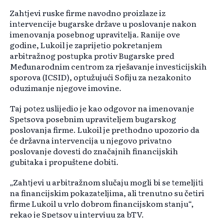
Zahtjevi ruske firme navodno proizlaze iz
intervencije bugarske države u poslovanje nakon
imenovanja posebnog upravitelja. Ranije ove
godine, Lukoil je zaprijetio pokretanjem
arbitražnog postupka protiv Bugarske pred
Međunarodnim centrom za rješavanje investicijskih
sporova (ICSID), optužujući Sofiju za nezakonito
oduzimanje njegove imovine.
Taj potez uslijedio je kao odgovor na imenovanje
Spetsova posebnim upraviteljem bugarskog
poslovanja firme. Lukoil je prethodno upozorio da
će državna intervencija u njegovo privatno
poslovanje dovesti do značajnih financijskih
gubitaka i propuštene dobiti.
„Zahtjevi u arbitražnom slučaju mogli bi se temeljiti
na financijskim pokazateljima, ali trenutno su četiri
firme Lukoil u vrlo dobrom financijskom stanju“,
rekao je Spetsov u intervjuu za bTV.