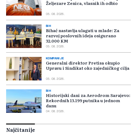
Željezare Zenica, vlasnik ih odbio
05. 08. 2026.
BIH
Bihać nastavlja ulagati u mlade: Za
razvoj poslovnih ideja osigurano
32.000 KM
05. 08. 2026.
KOMPANIJE
Generalni direktor Pretisa okupio
Upravu i Sindikat oko zajedničkog cilja
05. 08. 2026.
BIH
Historijski dani za Aerodrom Sarajevo:
Rekordnih 13.199 putnika u jednom
danu
04. 08. 2026.
Najčitanije