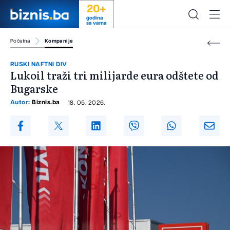
20+
godina
sa vama
Početna
Kompanije
RUSKI NAFTNI DIV
Lukoil traži tri milijarde eura odštete od
Bugarske
Autor:
Biznis.ba
18. 05. 2026.