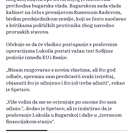
prethodna bugarska vlada. Bugarskom sada vlada
kabinet na čelu s premijerom Rumenom Radevom,
bivšim predsjednikom zemlje, koji se često suočavao
s kritikama političkih protivnika zbog navodno
proruskih stavova.
Očekuje se da će vladino postupanje s poslovnim
operacijama Lukoila postati važan test Sofijine
pozicije između EU i Rusije.
„Nisam razgovarao s novim vlastima, ali što god
odluče, spreman sam predstaviti svaki izvještaj,
objasniti što je učinjeno i što još treba učiniti“, rekao
je Spetsov.
„Više volim da me se ocjenjuje po onome što sam
učinio.“, dodao je Spetsov, ali je inzistirao da je
poslovanje Lukoila u Bugarskoj i dalje u „izvrsnom
financijskom stanju“.