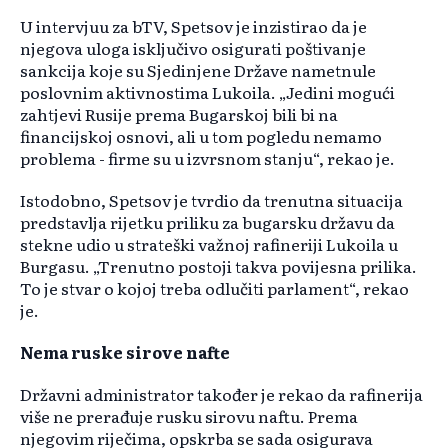
U intervjuu za bTV, Spetsov je inzistirao da je
njegova uloga isključivo osigurati poštivanje
sankcija koje su Sjedinjene Države nametnule
poslovnim aktivnostima Lukoila. „Jedini mogući
zahtjevi Rusije prema Bugarskoj bili bi na
financijskoj osnovi, ali u tom pogledu nemamo
problema - firme su u izvrsnom stanju“, rekao je.
Istodobno, Spetsov je tvrdio da trenutna situacija
predstavlja rijetku priliku za bugarsku državu da
stekne udio u strateški važnoj rafineriji Lukoila u
Burgasu. „Trenutno postoji takva povijesna prilika.
To je stvar o kojoj treba odlučiti parlament“, rekao
je.
Nema ruske sirove nafte
Državni administrator također je rekao da rafinerija
više ne prerađuje rusku sirovu naftu. Prema
njegovim riječima, opskrba se sada osigurava