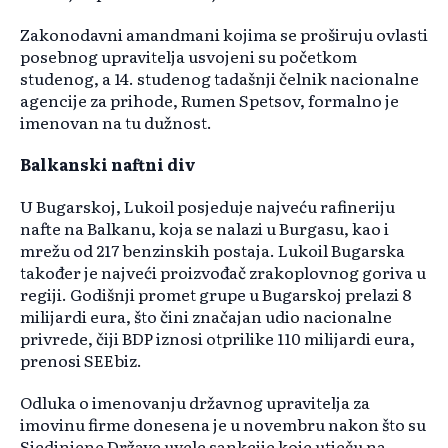
Zakonodavni amandmani kojima se proširuju ovlasti
posebnog upravitelja usvojeni su početkom
studenog, a 14. studenog tadašnji čelnik nacionalne
agencije za prihode, Rumen Spetsov, formalno je
imenovan na tu dužnost.
Balkanski naftni div
U Bugarskoj, Lukoil posjeduje najveću rafineriju
nafte na Balkanu, koja se nalazi u Burgasu, kao i
mrežu od 217 benzinskih postaja. Lukoil Bugarska
također je najveći proizvođač zrakoplovnog goriva u
regiji. Godišnji promet grupe u Bugarskoj prelazi 8
milijardi eura, što čini značajan udio nacionalne
privrede, čiji BDP iznosi otprilike 110 milijardi eura,
prenosi SEEbiz.
Odluka o imenovanju državnog upravitelja za
imovinu firme donesena je u novembru nakon što su
Sjedinjene Države uvele sankcije koje utječu na