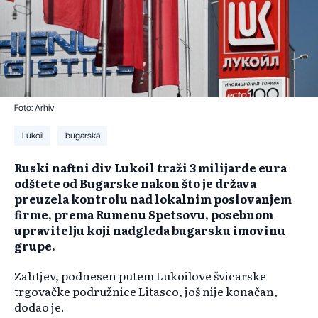
Foto: Arhiv
Lukoil
bugarska
Ruski naftni div Lukoil traži 3 milijarde eura
odštete od Bugarske nakon što je država
preuzela kontrolu nad lokalnim poslovanjem
firme, prema Rumenu Spetsovu, posebnom
upravitelju koji nadgleda bugarsku imovinu
grupe.
Zahtjev, podnesen putem Lukoilove švicarske
trgovačke podružnice Litasco, još nije konačan,
dodao je.