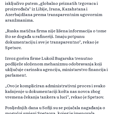
isključivo putem „globalno priznatih trgovaca i
proizvođača“ iz Libije, Irana, Kazahstana i
Azerbajdžana prema transparentnim ugovornim
aranžmanima.
„Ruska matična firma nije lišena informacija o tome
što se događa u rafineriji. Imaju potpunu
dokumentaciju i sve je transparentno“, rekao je
Spetsov.
Izvoz goriva firme Lukoil Bugarska trenutno
podliježe složenom mehanizmu odobravanja koji
uključuje carinsku agenciju, ministarstvo financija i
parlament.
„Ovo je kompliciran administrativni proces i svako
kašnjenje u dokumentaciji košta nas novca zbog
vremena čekanja tankera u luci“, rekao je Spetsov.
Posljednjih dana u Sofiji su se pojačala nagađanja o
mogućoj smjeni Spetsova, kojeg je imenovala