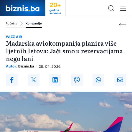
20+
godina
sa vama
Početna
Kompanije
WIZZ AIR
Mađarska aviokompanija planira više
ljetnih letova: Jači smo u rezervacijama
nego lani
Autor:
Biznis.ba
28. 04. 2026.