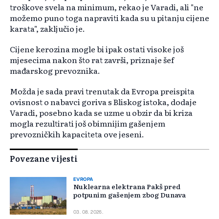
troškove svela na minimum, rekao je Varadi, ali "ne
možemo puno toga napraviti kada su u pitanju cijene
karata", zaključio je.
Cijene kerozina mogle bi ipak ostati visoke još
mjesecima nakon što rat završi, priznaje šef
mađarskog prevoznika.
Možda je sada pravi trenutak da Evropa preispita
ovisnost o nabavci goriva s Bliskog istoka, dodaje
Varadi, posebno kada se uzme u obzir da bi kriza
mogla rezultirati još obimnijim gašenjem
prevozničkih kapaciteta ove jeseni.
Povezane vijesti
EVROPA
Nuklearna elektrana Pakš pred
potpunim gašenjem zbog Dunava
03. 08. 2026.