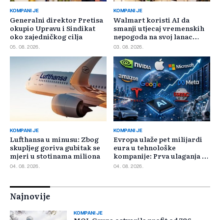
KOMPANIJE
KOMPANIJE
Generalni direktor Pretisa
Walmart koristi AI da
okupio Upravu i Sindikat
smanji utjecaj vremenskih
oko zajedničkog cilja
nepogoda na svoj lanac
snabdijevanja
05. 08. 2026.
03. 08. 2026.
KOMPANIJE
KOMPANIJE
Lufthansa u minusu: Zbog
Evropa ulaže pet milijardi
skupljeg goriva gubitak se
eura u tehnološke
mjeri u stotinama miliona
kompanije: Prva ulaganja na
jesen
04. 08. 2026.
04. 08. 2026.
Najnovije
KOMPANIJE