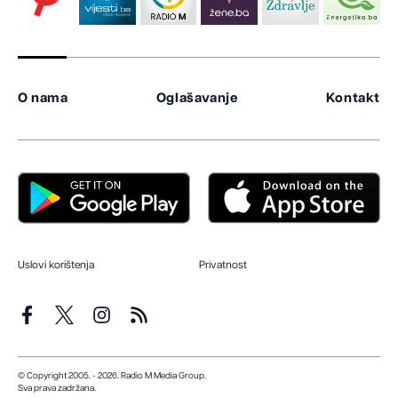
O nama
Oglašavanje
Kontakt
Uslovi korištenja
Privatnost
© Copyright 2005. - 2026. Radio M Media Group.
Sva prava zadržana.