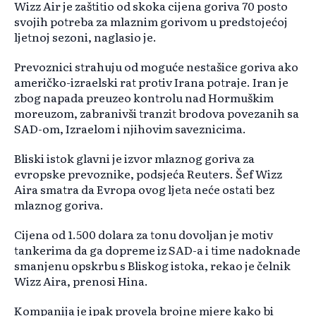
Wizz Air je zaštitio od skoka cijena goriva 70 posto
svojih potreba za mlaznim gorivom u predstojećoj
ljetnoj sezoni, naglasio je.
Prevoznici strahuju od moguće nestašice goriva ako
američko-izraelski rat protiv Irana potraje. Iran je
zbog napada preuzeo kontrolu nad Hormuškim
moreuzom, zabranivši tranzit brodova povezanih sa
SAD-om, Izraelom i njihovim saveznicima.
Bliski istok glavni je izvor mlaznog goriva za
evropske prevoznike, podsjeća Reuters. Šef Wizz
Aira smatra da Evropa ovog ljeta neće ostati bez
mlaznog goriva.
Cijena od 1.500 dolara za tonu dovoljan je motiv
tankerima da ga dopreme iz SAD-a i time nadoknade
smanjenu opskrbu s Bliskog istoka, rekao je čelnik
Wizz Aira, prenosi Hina.
Kompanija je ipak provela brojne mjere kako bi