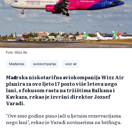
Foto: Wizz Air
Mađarska
aviokompanija
wizz air
Mađarska niskotarifna aviokompanija Wizz Air
planira za ovo ljeto 17 posto više letova nego
lani, s fokusom rasta na tržištima Balkana i
Kavkaza, rekao je izvršni direktor Jozsef
Varadi.
"Ove smo godine puno jači u ljetnim rezervacijama
nego lani", rekao je Varadi novinarima na brifingu.