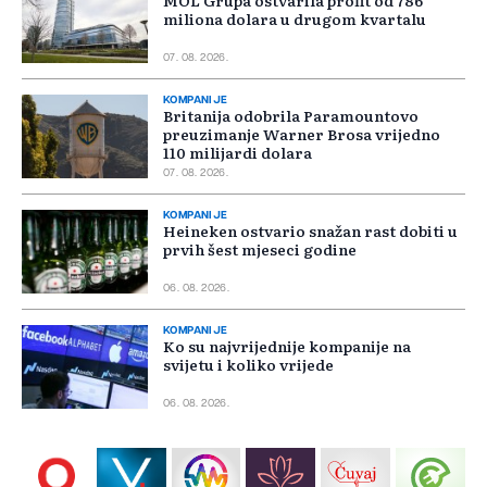
MOL Grupa ostvarila profit od 786
miliona dolara u drugom kvartalu
07. 08. 2026.
KOMPANIJE
Britanija odobrila Paramountovo
preuzimanje Warner Brosa vrijedno
110 milijardi dolara
07. 08. 2026.
KOMPANIJE
Heineken ostvario snažan rast dobiti u
prvih šest mjeseci godine
06. 08. 2026.
KOMPANIJE
Ko su najvrijednije kompanije na
svijetu i koliko vrijede
06. 08. 2026.