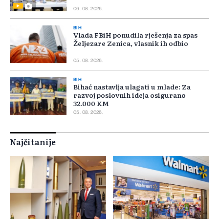
06. 08. 2026.
BIH
Vlada FBiH ponudila rješenja za spas
Željezare Zenica, vlasnik ih odbio
05. 08. 2026.
BIH
Bihać nastavlja ulagati u mlade: Za
razvoj poslovnih ideja osigurano
32.000 KM
05. 08. 2026.
Najčitanije