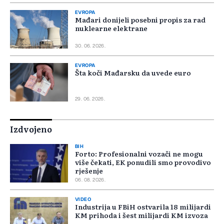
EVROPA
Mađari donijeli posebni propis za rad
nuklearne elektrane
30. 06. 2026.
EVROPA
Šta koči Mađarsku da uvede euro
29. 06. 2026.
Izdvojeno
BIH
Forto: Profesionalni vozači ne mogu
više čekati, EK ponudili smo provodivo
rješenje
06. 08. 2026.
VIDEO
Industrija u FBiH ostvarila 18 milijardi
KM prihoda i šest milijardi KM izvoza