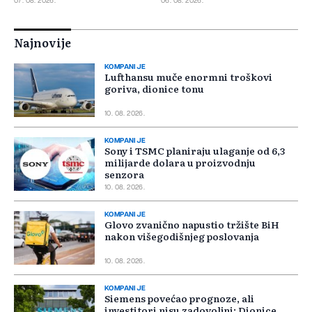
07. 08. 2026.
06. 08. 2026.
Najnovije
KOMPANIJE
Lufthansu muče enormni troškovi
goriva, dionice tonu
10. 08. 2026.
KOMPANIJE
Sony i TSMC planiraju ulaganje od 6,3
milijarde dolara u proizvodnju
senzora
10. 08. 2026.
KOMPANIJE
Glovo zvanično napustio tržište BiH
nakon višegodišnjeg poslovanja
10. 08. 2026.
KOMPANIJE
Siemens povećao prognoze, ali
investitori nisu zadovoljni: Dionice