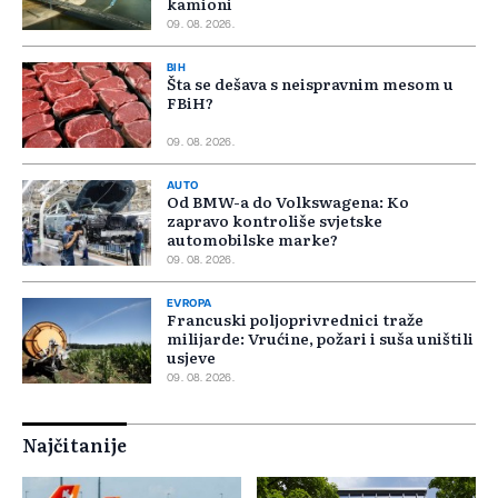
kamioni
09. 08. 2026.
BIH
Šta se dešava s neispravnim mesom u
FBiH?
09. 08. 2026.
AUTO
Od BMW-a do Volkswagena: Ko
zapravo kontroliše svjetske
automobilske marke?
09. 08. 2026.
EVROPA
Francuski poljoprivrednici traže
milijarde: Vrućine, požari i suša uništili
usjeve
09. 08. 2026.
Najčitanije