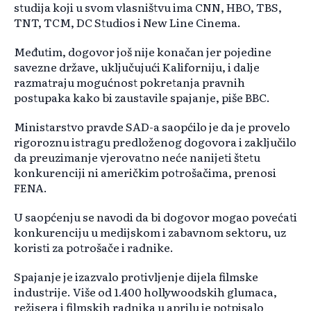
studija koji u svom vlasništvu ima CNN, HBO, TBS,
TNT, TCM, DC Studios i New Line Cinema.
Međutim, dogovor još nije konačan jer pojedine
savezne države, uključujući Kaliforniju, i dalje
razmatraju mogućnost pokretanja pravnih
postupaka kako bi zaustavile spajanje, piše BBC.
Ministarstvo pravde SAD-a saopćilo je da je provelo
rigoroznu istragu predloženog dogovora i zaključilo
da preuzimanje vjerovatno neće nanijeti štetu
konkurenciji ni američkim potrošačima, prenosi
FENA.
U saopćenju se navodi da bi dogovor mogao povećati
konkurenciju u medijskom i zabavnom sektoru, uz
koristi za potrošače i radnike.
Spajanje je izazvalo protivljenje dijela filmske
industrije. Više od 1.400 hollywoodskih glumaca,
režisera i filmskih radnika u aprilu je potpisalo