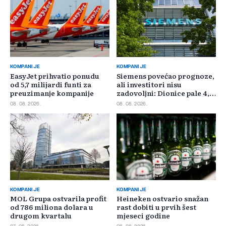
KOMPANIJE
KOMPANIJE
EasyJet prihvatio ponudu
Siemens povećao prognoze,
od 5,7 milijardi funti za
ali investitori nisu
preuzimanje kompanije
zadovoljni: Dionice pale 4,5
posto
08. 08. 2026.
08. 08. 2026.
KOMPANIJE
KOMPANIJE
MOL Grupa ostvarila profit
Heineken ostvario snažan
od 786 miliona dolara u
rast dobiti u prvih šest
drugom kvartalu
mjeseci godine