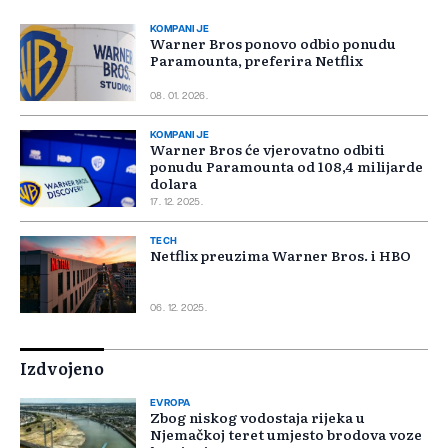
KOMPANIJE
Warner Bros ponovo odbio ponudu
Paramounta, preferira Netflix
08. 01. 2026.
KOMPANIJE
Warner Bros će vjerovatno odbiti
ponudu Paramounta od 108,4 milijarde
dolara
17. 12. 2025.
TECH
Netflix preuzima Warner Bros. i HBO
06. 12. 2025.
Izdvojeno
EVROPA
Zbog niskog vodostaja rijeka u
Njemačkoj teret umjesto brodova voze