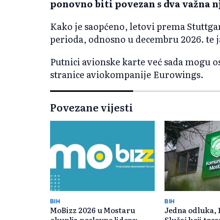
ponovno biti povezan s dva važna n
Kako je saopćeno, letovi prema Stuttga
perioda, odnosno u decembru 2026. te j
Putnici avionske karte već sada mogu o
stranice aviokompanije Eurowings.
Povezane vijesti
BIH
BIH
MoBizz 2026 u Mostaru
Jedna odluka, 
okuplja poslovne lidere:
Slučaj koji tre