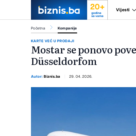
20+
Vijesti
godina
sa vama
Početna
Kompanije
KARTE VEĆ U PRODAJI
Mostar se ponovo pove
Düsseldorfom
Autor:
Biznis.ba
29. 04. 2026.