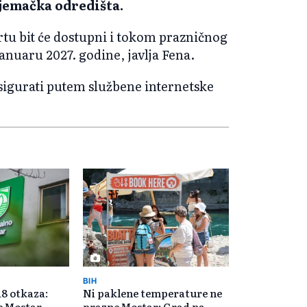
jemačka odredišta.
rtu bit će dostupni i tokom prazničnog
anuaru 2027. godine, javlja Fena.
sigurati putem službene internetske
BIH
18 otkaza:
Ni paklene temperature ne
se Mostar
prazne Mostar: Grad na