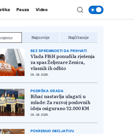
etika
Pauza
Video
Najnovije
Najčitanije
vojeno
BEZ SPREMNOSTI DA PRIHVATI
Vlada FBiH ponudila rješenja
za spas Željezare Zenica,
vlasnik ih odbio
05. 08. 2026.
PODRŠKA GRADA
Bihać nastavlja ulagati u
mlade: Za razvoj poslovnih
ideja osigurano 32.000 KM
05. 08. 2026.
POKRENUO INICIJATIVU