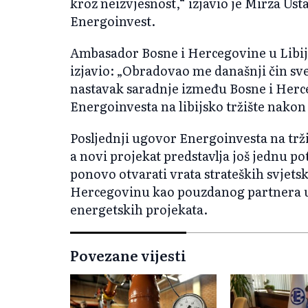
kroz neizvjesnost,“ izjavio je Mirza Us
Energoinvest.
Ambasador Bosne i Hercegovine u Libij
izjavio: „Obradovao me današnji čin sv
nastavak saradnje između Bosne i Herce
Energoinvesta na libijsko tržište nakon 
Posljednji ugovor Energoinvesta na trži
a novi projekat predstavlja još jednu
ponovo otvarati vrata strateških svjetski
Hercegovinu kao pouzdanog partnera u r
energetskih projekata.
Povezane vijesti