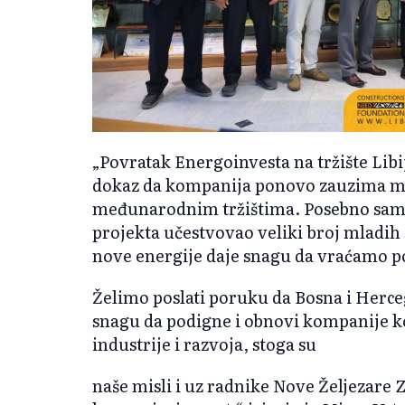
„Povratak Energoinvesta na tržište Libi
dokaz da kompanija ponovo zauzima mje
međunarodnim tržištima. Posebno sam 
projekta učestvovao veliki broj mladih 
nove energije daje snagu da vraćamo p
Želimo poslati poruku da Bosna i Herceg
snagu da podigne i obnovi kompanije ko
industrije i razvoja, stoga su
naše misli i uz radnike Nove Željezare Z