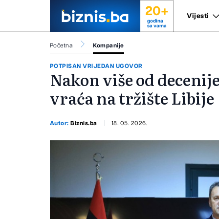
20+
Vijesti
godina
sa vama
Početna
Kompanije
POTPISAN VRIJEDAN UGOVOR
Nakon više od decenije
vraća na tržište Libije
Autor:
Biznis.ba
18. 05. 2026.