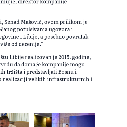
tamujić, direktor kompanije
i, Senad Mašović, ovom prilikom je
ečanog potpisivanja ugovora i
govine i Libije, a posebno povratak
više od decenije.“
štu Libije realizovan je 2015. godine,
 potvrdu da domaće kompanije mogu
h tržišta i predstavljati Bosnu i
ealizaciji velikih infrastrukturnih i