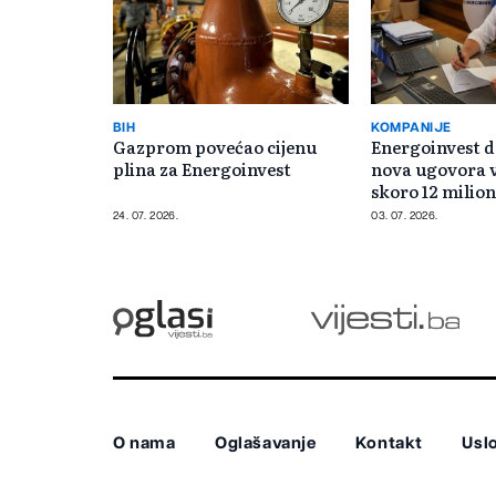
BIH
KOMPANIJE
Gazprom povećao cijenu
Energoinvest d
plina za Energoinvest
nova ugovora 
skoro 12 milio
24. 07. 2026.
03. 07. 2026.
O nama
Oglašavanje
Kontakt
Uslo