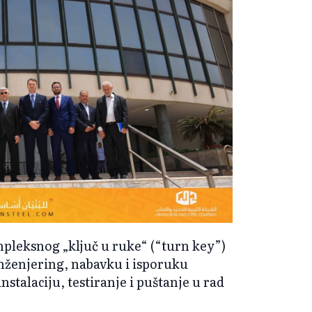
pleksnog „ključ u ruke“ (“turn key”)
inženjering, nabavku i isporuku
stalaciju, testiranje i puštanje u rad