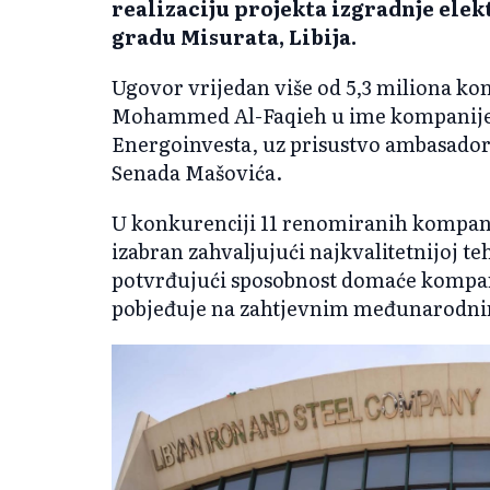
realizaciju projekta izgradnje ele
gradu Misurata, Libija.
Ugovor vrijedan više od 5,3 miliona kon
Mohammed Al-Faqieh u ime kompanije 
Energoinvesta, uz prisustvo ambasadora
Senada Mašovića.
U konkurenciji 11 renomiranih kompanij
izabran zahvaljujući najkvalitetnijoj t
potvrđujući sposobnost domaće kompan
pobjeđuje na zahtjevnim međunarodni