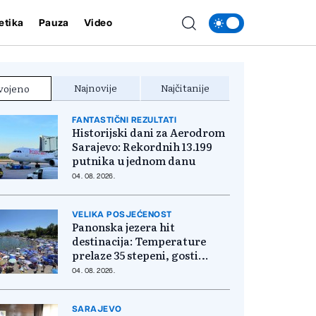
etika
Pauza
Video
Najnovije
Najčitanije
vojeno
FANTASTIČNI REZULTATI
Historijski dani za Aerodrom
Sarajevo: Rekordnih 13.199
putnika u jednom danu
04. 08. 2026.
VELIKA POSJEĆENOST
Panonska jezera hit
destinacija: Temperature
prelaze 35 stepeni, gosti
pristižu iz cijele regije
04. 08. 2026.
SARAJEVO