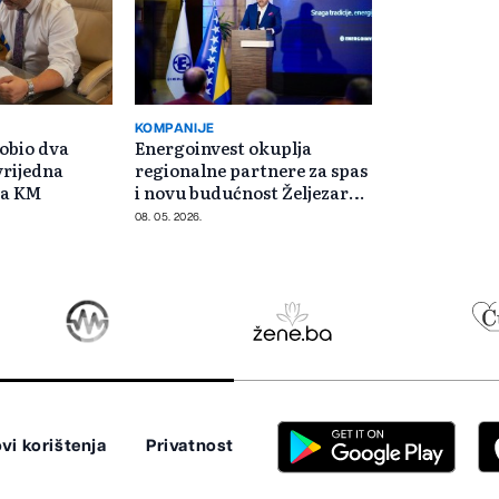
KOMPANIJE
obio dva
Energoinvest okuplja
vrijedna
regionalne partnere za spas
na KM
i novu budućnost Željezare
Zenica
08. 05. 2026.
vi korištenja
Privatnost