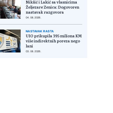
Nikšić i Lakić sa vlasnicima
Željezare Zenica: Dogovoren
nastavak razgovora
04. 08. 2026.
NASTAVAK RASTA
UIO prikupila 395 miliona KM
više indirektnih poreza nego
lani
03. 08. 2026.