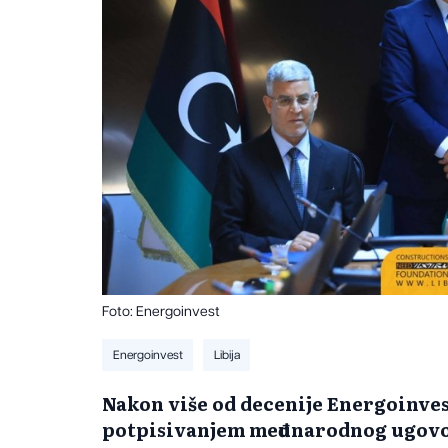
Foto: Energoinvest
Energoinvest
Libija
Nakon više od decenije Energoinvest
potpisivanjem međunarodnog ugovo