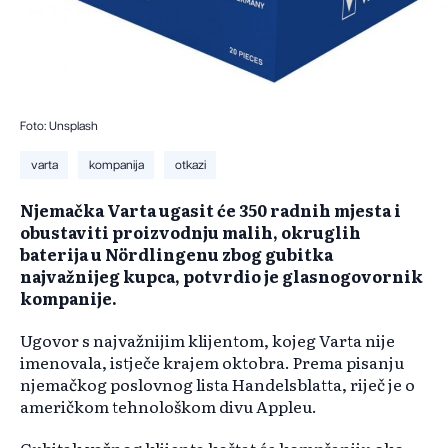
Foto: Unsplash
varta
kompanija
otkazi
Njemačka Varta ugasit će 350 radnih mjesta i
obustaviti proizvodnju malih, okruglih
baterija u Nördlingenu zbog gubitka
najvažnijeg kupca, potvrdio je glasnogovornik
kompanije.
Ugovor s najvažnijim klijentom, kojeg Varta nije
imenovala, istječe krajem oktobra. Prema pisanju
njemačkog poslovnog lista Handelsblatta, riječ je o
američkom tehnološkom divu Appleu.