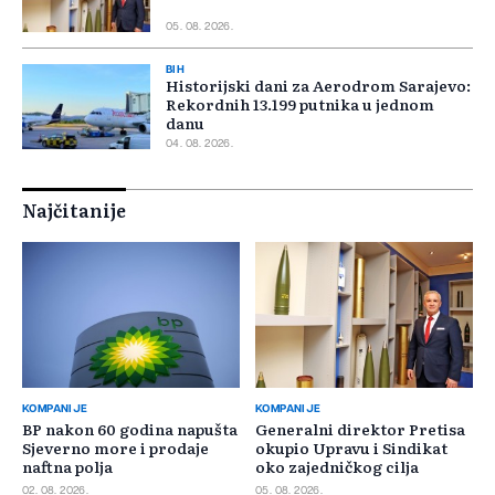
05. 08. 2026.
BIH
Historijski dani za Aerodrom Sarajevo:
Rekordnih 13.199 putnika u jednom
danu
04. 08. 2026.
Najčitanije
KOMPANIJE
KOMPANIJE
BP nakon 60 godina napušta
Generalni direktor Pretisa
Sjeverno more i prodaje
okupio Upravu i Sindikat
naftna polja
oko zajedničkog cilja
02. 08. 2026.
05. 08. 2026.