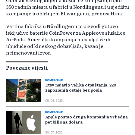
Gubitak važnog klijenta koštat će kompšaniju oko
350 radnih mjesta u fabrici u Nördlingenu i u sjedištu
kompanije u obližnjem Ellwangenu, prenosi Hina.
Vartina fabrika u Nördlingenu proizvodi gotovo
isključivo baterije CoinPower za Appleove slušalice
AirPods. Američka kompanija nabavljat će ih
ubuduće od kineskog dobavljača, kazao je
neimenovani izvor.
Povezane vijesti
KOMPANIJE
Etsy najavio velika otpuštanja, 220
zaposlenih ostaje bez posla
06. 08. 2026.
KOMPANIJE
Apple postao druga kompanija vrijedna
pet biliona dolara
30. 07. 2026.