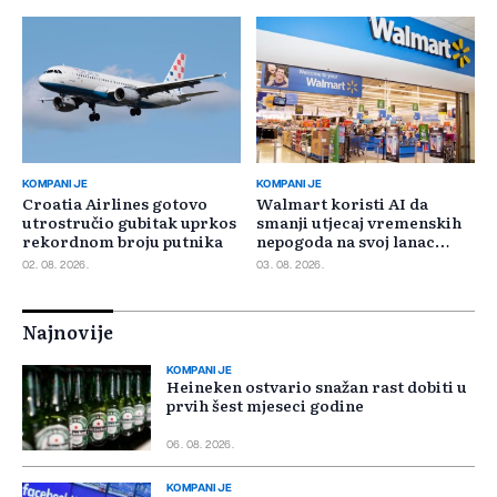
KOMPANIJE
KOMPANIJE
Croatia Airlines gotovo
Walmart koristi AI da
utrostručio gubitak uprkos
smanji utjecaj vremenskih
rekordnom broju putnika
nepogoda na svoj lanac
snabdijevanja
02. 08. 2026.
03. 08. 2026.
Najnovije
KOMPANIJE
Heineken ostvario snažan rast dobiti u
prvih šest mjeseci godine
06. 08. 2026.
KOMPANIJE