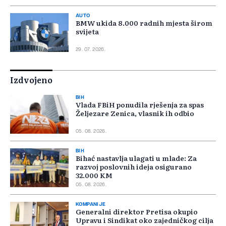
AUTO
BMW ukida 8.000 radnih mjesta širom
svijeta
29. 07. 2026.
Izdvojeno
BIH
Vlada FBiH ponudila rješenja za spas
Željezare Zenica, vlasnik ih odbio
05. 08. 2026.
BIH
Bihać nastavlja ulagati u mlade: Za
razvoj poslovnih ideja osigurano
32.000 KM
05. 08. 2026.
KOMPANIJE
Generalni direktor Pretisa okupio
Upravu i Sindikat oko zajedničkog cilja