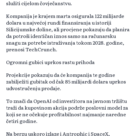
služiti cijelom čovječanstvu.
Kompanija je krajem marta osigurala 122 milijarde
dolara u najvećoj rundi finansiranja u istoriji
Silicijumske doline, ali procjene pokazuju da planira
da potroši identičan iznos samo na računarsku
snagu za potrebe istraživanja tokom 2028. godine,
prenosi TechCrunch.
Ogromni gubici uprkos rastu prihoda
Projekcije pokazuju da će kompanija te godine
zabilježiti gubitak od čak 85 milijardi dolara uprkos
udvostručenju prodaje.
To znači da OpenAI od investitora na javnom tržištu
traži da kupovinom akcija podrže poslovni model za
koji se ne očekuje profitabilnost najmanje naredne
četiri godine.
Na berzu uskoro izlaze i Antrophic i SpaceX,