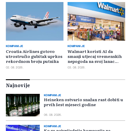
KOMPANIJE
KOMPANIJE
Croatia Airlines gotovo
Walmart koristi AI da
utrostručio gubitak uprkos
smanji utjecaj vremenskih
rekordnom broju putnika
nepogoda na svoj lanac
snabdijevanja
02. 08. 2026.
03. 08. 2026.
Najnovije
KOMPANIJE
Heineken ostvario snažan rast dobiti u
prvih šest mjeseci godine
06. 08. 2026.
KOMPANIJE
Ko su najvrijednije kompanije na