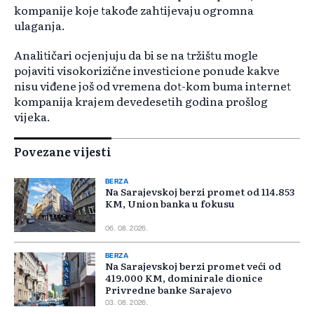
kompanije koje takođe zahtijevaju ogromna
ulaganja.
Analitičari ocjenjuju da bi se na tržištu mogle
pojaviti visokorizične investicione ponude kakve
nisu viđene još od vremena dot-kom buma internet
kompanija krajem devedesetih godina prošlog
vijeka.
Povezane vijesti
BERZA
Na Sarajevskoj berzi promet od 114.853
KM, Union banka u fokusu
06. 08. 2026.
BERZA
Na Sarajevskoj berzi promet veći od
419.000 KM, dominirale dionice
Privredne banke Sarajevo
03. 08. 2026.