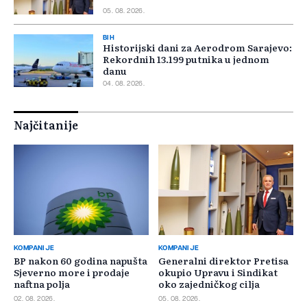
05. 08. 2026.
BIH
Historijski dani za Aerodrom Sarajevo:
Rekordnih 13.199 putnika u jednom
danu
04. 08. 2026.
Najčitanije
KOMPANIJE
KOMPANIJE
BP nakon 60 godina napušta
Generalni direktor Pretisa
Sjeverno more i prodaje
okupio Upravu i Sindikat
naftna polja
oko zajedničkog cilja
02. 08. 2026.
05. 08. 2026.