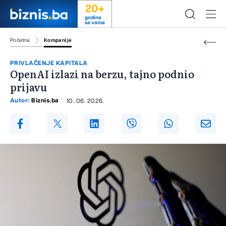
20+
godina
sa vama
Početna
Kompanije
PRIVLAČENJE KAPITALA
OpenAI izlazi na berzu, tajno podnio
prijavu
Autor:
Biznis.ba
10. 06. 2026.