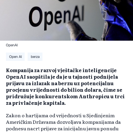
OpenAI
Open AI
berza
Kompanija za razvoj vještačke inteligencije
OpenAI saopštila je da je u tajnosti podnijela
prijavu za izlazak na berzu uz potencijalnu
procjenu vrijednosti do bilion dolara, čime se
pridružuje konkurentskom Anthropicu u trci
za privlačenje kapitala.
Zakon o hartijama od vrijednosti u Sjedinjenim
Američkim Državama dozvoljava kompanijama da
podnesu nacrt prijave za inicijalnu javnu ponudu