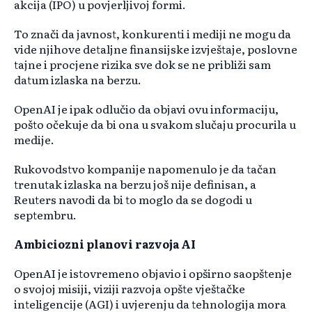
akcija (IPO) u povjerljivoj formi.
To znači da javnost, konkurenti i mediji ne mogu da
vide njihove detaljne finansijske izvještaje, poslovne
tajne i procjene rizika sve dok se ne približi sam
datum izlaska na berzu.
OpenAI je ipak odlučio da objavi ovu informaciju,
pošto očekuje da bi ona u svakom slučaju procurila u
medije.
Rukovodstvo kompanije napomenulo je da tačan
trenutak izlaska na berzu još nije definisan, a
Reuters navodi da bi to moglo da se dogodi u
septembru.
Ambiciozni planovi razvoja AI
OpenAI je istovremeno objavio i opširno saopštenje
o svojoj misiji, viziji razvoja opšte vještačke
inteligencije (AGI) i uvjerenju da tehnologija mora