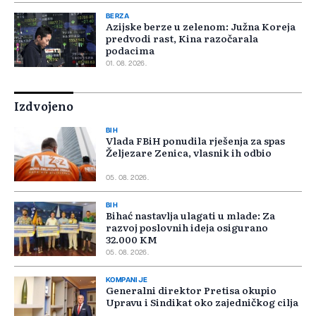
BERZA
Azijske berze u zelenom: Južna Koreja
predvodi rast, Kina razočarala
podacima
01. 08. 2026.
Izdvojeno
BIH
Vlada FBiH ponudila rješenja za spas
Željezare Zenica, vlasnik ih odbio
05. 08. 2026.
BIH
Bihać nastavlja ulagati u mlade: Za
razvoj poslovnih ideja osigurano
32.000 KM
05. 08. 2026.
KOMPANIJE
Generalni direktor Pretisa okupio
Upravu i Sindikat oko zajedničkog cilja