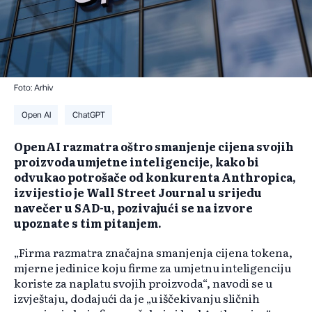
Foto: Arhiv
Open AI
ChatGPT
OpenAI razmatra oštro smanjenje cijena svojih
proizvoda umjetne inteligencije, kako bi
odvukao potrošače od konkurenta Anthropica,
izvijestio je Wall Street Journal u srijedu
navečer u SAD-u, pozivajući se na izvore
upoznate s tim pitanjem.
„Firma razmatra značajna smanjenja cijena tokena,
mjerne jedinice koju firme za umjetnu inteligenciju
koriste za naplatu svojih proizvoda“, navodi se u
izvještaju, dodajući da je „u iščekivanju sličnih