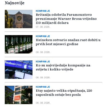
Najnovije
KOMPANIJE
Britanija odobrila Paramountovo
preuzimanje Warner Brosa vrijedno
110 milijardi dolara
07. 08. 2026.
KOMPANIJE
Heineken ostvario snažan rast dobiti u
prvih šest mjeseci godine
06. 08. 2026.
KOMPANIJE
Ko su najvrijednije kompanije na
svijetu i koliko vrijede
06. 08. 2026.
KOMPANIJE
Etsy najavio velika otpuštanja, 220
zaposlenih ostaje bez posla
06. 08. 2026.