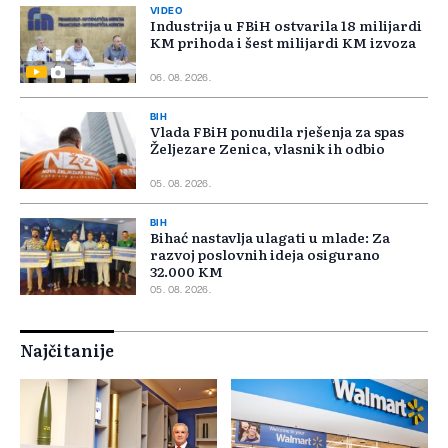
VIDEO
Industrija u FBiH ostvarila 18 milijardi
KM prihoda i šest milijardi KM izvoza
06. 08. 2026.
BIH
Vlada FBiH ponudila rješenja za spas
Željezare Zenica, vlasnik ih odbio
05. 08. 2026.
BIH
Bihać nastavlja ulagati u mlade: Za
razvoj poslovnih ideja osigurano
32.000 KM
05. 08. 2026.
Najčitanije