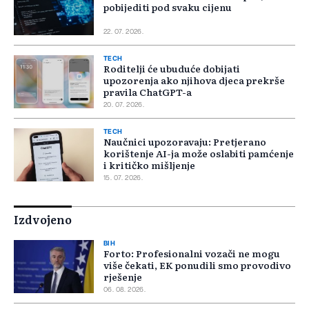
pobijediti pod svaku cijenu
22. 07. 2026.
TECH
Roditelji će ubuduće dobijati
upozorenja ako njihova djeca prekrše
pravila ChatGPT-a
20. 07. 2026.
TECH
Naučnici upozoravaju: Pretjerano
korištenje AI-ja može oslabiti pamćenje
i kritičko mišljenje
15. 07. 2026.
Izdvojeno
BIH
Forto: Profesionalni vozači ne mogu
više čekati, EK ponudili smo provodivo
rješenje
06. 08. 2026.