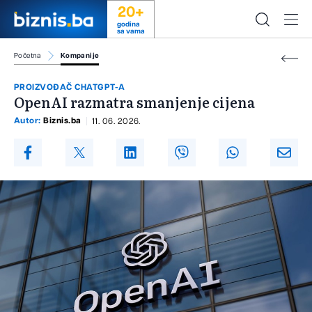
20+
godina
sa vama
Početna
Kompanije
PROIZVOĐAČ CHATGPT-A
OpenAI razmatra smanjenje cijena
Autor:
Biznis.ba
11. 06. 2026.