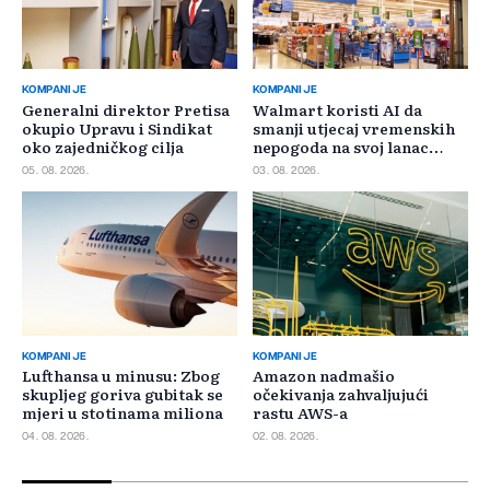
KOMPANIJE
KOMPANIJE
Generalni direktor Pretisa
Walmart koristi AI da
okupio Upravu i Sindikat
smanji utjecaj vremenskih
oko zajedničkog cilja
nepogoda na svoj lanac
snabdijevanja
05. 08. 2026.
03. 08. 2026.
KOMPANIJE
KOMPANIJE
Lufthansa u minusu: Zbog
Amazon nadmašio
skupljeg goriva gubitak se
očekivanja zahvaljujući
mjeri u stotinama miliona
rastu AWS-a
04. 08. 2026.
02. 08. 2026.