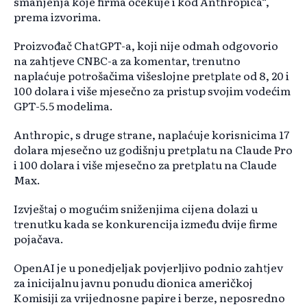
smanjenja koje firma očekuje i kod Anthropica“,
prema izvorima.
Proizvođač ChatGPT-a, koji nije odmah odgovorio
na zahtjeve CNBC-a za komentar, trenutno
naplaćuje potrošačima višeslojne pretplate od 8, 20 i
100 dolara i više mjesečno za pristup svojim vodećim
GPT-5.5 modelima.
Anthropic, s druge strane, naplaćuje korisnicima 17
dolara mjesečno uz godišnju pretplatu na Claude Pro
i 100 dolara i više mjesečno za pretplatu na Claude
Max.
Izvještaj o mogućim sniženjima cijena dolazi u
trenutku kada se konkurencija između dvije firme
pojačava.
OpenAI je u ponedjeljak povjerljivo podnio zahtjev
za inicijalnu javnu ponudu dionica američkoj
Komisiji za vrijednosne papire i berze, neposredno