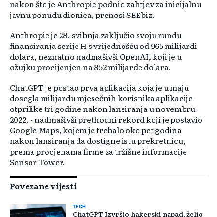
nakon što je Anthropic podnio zahtjev za inicijalnu
javnu ponudu dionica, prenosi SEEbiz.
Anthropic je 28. svibnja zaključio svoju rundu
finansiranja serije H s vrijednošću od 965 milijardi
dolara, neznatno nadmašivši OpenAI, koji je u
ožujku procijenjen na 852 milijarde dolara.
ChatGPT je postao prva aplikacija koja je u maju
dosegla milijardu mjesečnih korisnika aplikacije -
otprilike tri godine nakon lansiranja u novembru
2022. - nadmašivši prethodni rekord koji je postavio
Google Maps, kojem je trebalo oko pet godina
nakon lansiranja da dostigne istu prekretnicu,
prema procjenama firme za tržišne informacije
Sensor Tower.
Povezane vijesti
TECH
ChatGPT Izvršio hakerski napad, želio