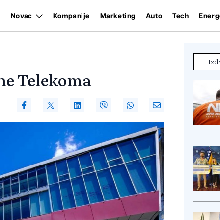
Novac
Kompanije
Marketing
Auto
Tech
Energ
Izd
che Telekoma