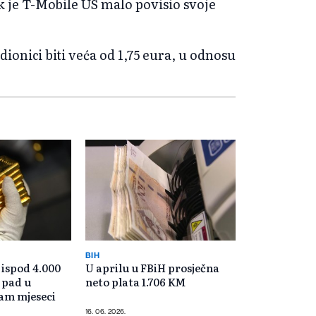
k je T-Mobile US malo povisio svoje
ionici biti veća od 1,75 eura, u odnosu
BIH
 ispod 4.000
U aprilu u FBiH prosječna
 pad u
neto plata 1.706 KM
dam mjeseci
16. 06. 2026.