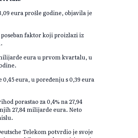
3,09 eura prošle godine, objavila je
poseban faktor koji proizlazi iz
.
 milijarde eura u prvom kvartalu, u
godine.
e 0,45 eura, u poređenju s 0,39 eura
rihod porastao za 0,4% na 27,94
jih 27,84 milijarde eura. Neto
islu.
 Deutsche Telekom potvrdio je svoje