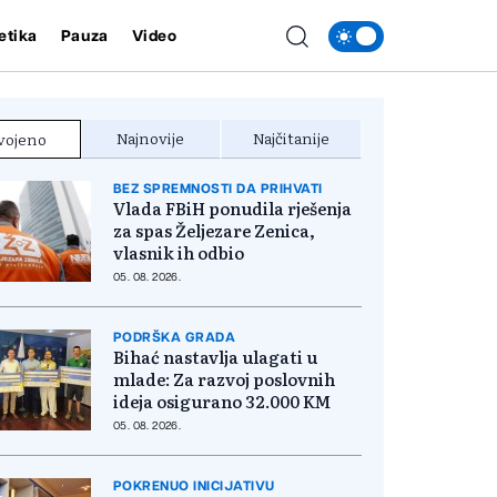
etika
Pauza
Video
Najnovije
Najčitanije
vojeno
BEZ SPREMNOSTI DA PRIHVATI
Vlada FBiH ponudila rješenja
za spas Željezare Zenica,
vlasnik ih odbio
05. 08. 2026.
PODRŠKA GRADA
Bihać nastavlja ulagati u
mlade: Za razvoj poslovnih
ideja osigurano 32.000 KM
05. 08. 2026.
POKRENUO INICIJATIVU