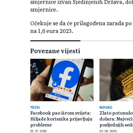
smjernice izvan Sjedinjenih Država, do
smjernice.
Očekuje se da će prilagođena zarada po d
na 1,6 eura 2023.
Povezane vijesti
TECH
NOVAC
Facebook pao širom svijeta:
Zlato potonulo
Hiljade korisnika prijavljuju
dolara: Najveći
probleme
posljednjih se
22. 07. 2026.
25. 06. 2026.