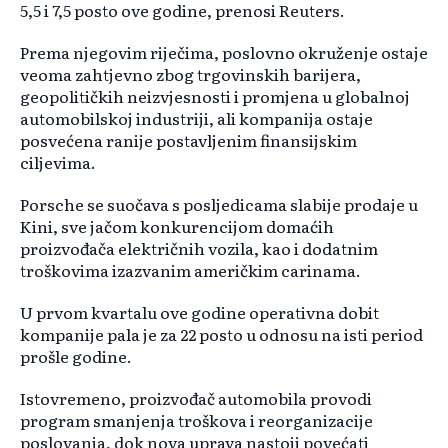
5,5 i 7,5 posto ove godine, prenosi Reuters.
Prema njegovim riječima, poslovno okruženje ostaje
veoma zahtjevno zbog trgovinskih barijera,
geopolitičkih neizvjesnosti i promjena u globalnoj
automobilskoj industriji, ali kompanija ostaje
posvećena ranije postavljenim finansijskim
ciljevima.
Porsche se suočava s posljedicama slabije prodaje u
Kini, sve jačom konkurencijom domaćih
proizvođača električnih vozila, kao i dodatnim
troškovima izazvanim američkim carinama.
U prvom kvartalu ove godine operativna dobit
kompanije pala je za 22 posto u odnosu na isti period
prošle godine.
Istovremeno, proizvođač automobila provodi
program smanjenja troškova i reorganizacije
poslovanja, dok nova uprava nastoji povećati