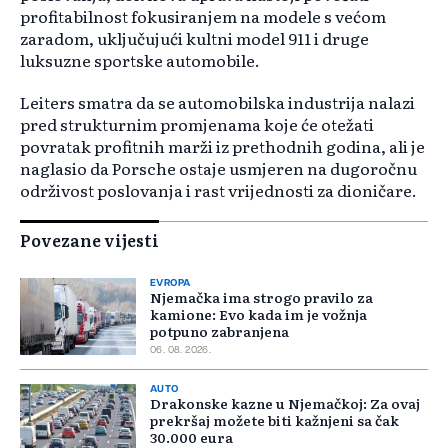
profitabilnost fokusiranjem na modele s većom
zaradom, uključujući kultni model 911 i druge
luksuzne sportske automobile.
Leiters smatra da se automobilska industrija nalazi
pred strukturnim promjenama koje će otežati
povratak profitnih marži iz prethodnih godina, ali je
naglasio da Porsche ostaje usmjeren na dugoročnu
održivost poslovanja i rast vrijednosti za dioničare.
Povezane vijesti
EVROPA
Njemačka ima strogo pravilo za
kamione: Evo kada im je vožnja
potpuno zabranjena
06. 08. 2026.
AUTO
Drakonske kazne u Njemačkoj: Za ovaj
prekršaj možete biti kažnjeni sa čak
30.000 eura