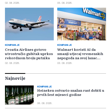
02. 08. 2026.
05. 08. 2026.
KOMPANIJE
KOMPANIJE
Croatia Airlines gotovo
Walmart koristi AI da
utrostručio gubitak uprkos
smanji utjecaj vremenskih
rekordnom broju putnika
nepogoda na svoj lanac
snabdijevanja
02. 08. 2026.
03. 08. 2026.
Najnovije
KOMPANIJE
Heineken ostvario snažan rast dobiti u
prvih šest mjeseci godine
06. 08. 2026.