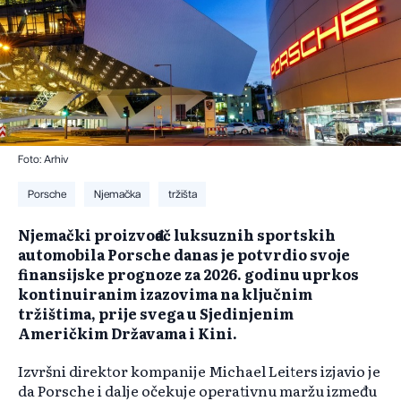
Foto: Arhiv
Porsche
Njemačka
tržišta
Njemački proizvođač luksuznih sportskih
automobila Porsche danas je potvrdio svoje
finansijske prognoze za 2026. godinu uprkos
kontinuiranim izazovima na ključnim
tržištima, prije svega u Sjedinjenim
Američkim Državama i Kini.
Izvršni direktor kompanije Michael Leiters izjavio je
da Porsche i dalje očekuje operativnu maržu između