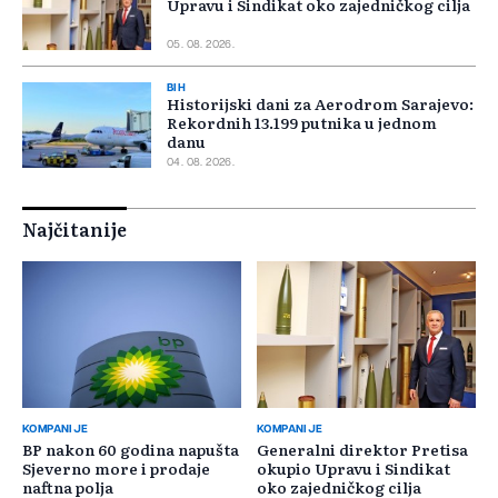
Upravu i Sindikat oko zajedničkog cilja
05. 08. 2026.
BIH
Historijski dani za Aerodrom Sarajevo:
Rekordnih 13.199 putnika u jednom
danu
04. 08. 2026.
Najčitanije
KOMPANIJE
KOMPANIJE
BP nakon 60 godina napušta
Generalni direktor Pretisa
Sjeverno more i prodaje
okupio Upravu i Sindikat
naftna polja
oko zajedničkog cilja