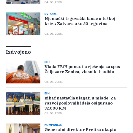
04. 08. 2026.
EVROPA
Njemački trgovački lanac u teškoj
krizi: Zatvara oko 50 trgovina
03. 08. 2026.
Izdvojeno
BIH
Vlada FBiH ponudila rješenja za spas
Željezare Zenica, vlasnik ih odbio
05. 08. 2026.
BIH
Bihać nastavlja ulagati u mlade: Za
razvoj poslovnih ideja osigurano
32.000 KM
05. 08. 2026.
KOMPANIJE
Generalni direktor Pretisa okupio