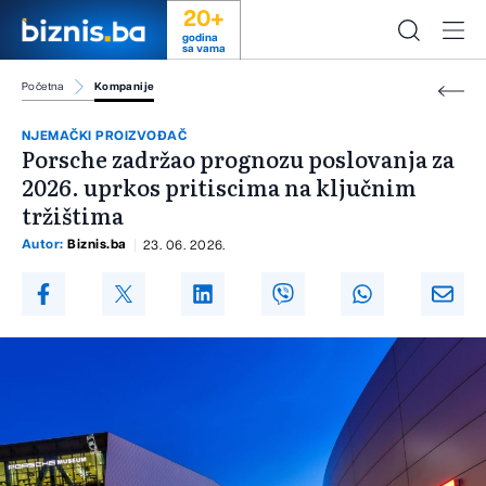
20+
godina
sa vama
Početna
Kompanije
NJEMAČKI PROIZVOĐAČ
Porsche zadržao prognozu poslovanja za
2026. uprkos pritiscima na ključnim
tržištima
Autor:
Biznis.ba
23. 06. 2026.