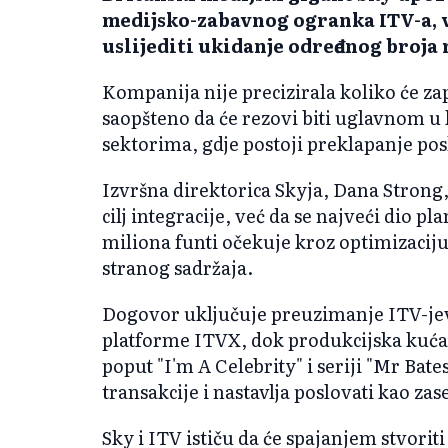
medijsko-zabavnog ogranka ITV-a, vr
uslijediti ukidanje određenog broja
Kompanija nije precizirala koliko će zap
saopšteno da će rezovi biti uglavnom u
sektorima, gdje postoji preklapanje po
Izvršna direktorica Skyja, Dana Strong, 
cilj integracije, već da se najveći dio p
miliona funti očekuje kroz optimizacij
stranog sadržaja.
Dogovor uključuje preuzimanje ITV-jevi
platforme ITVX, dok produkcijska kuća
poput "I'm A Celebrity" i seriji "Mr Bates
transakcije i nastavlja poslovati kao z
Sky i ITV ističu da će spajanjem stvori