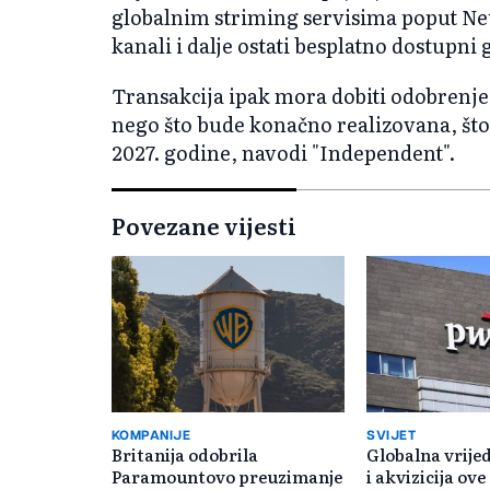
globalnim striming servisima poput Net
kanali i dalje ostati besplatno dostupni
Transakcija ipak mora dobiti odobrenje 
nego što bude konačno realizovana, št
2027. godine, navodi "Independent".
Povezane vijesti
KOMPANIJE
SVIJET
Britanija odobrila
Globalna vrije
Paramountovo preuzimanje
i akvizicija ov