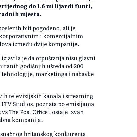
ijednog do 1.6 milijardi funti,
 radnih mjesta.
oslenih biti pogođeno, ali je
 korporativnim i komercijalnim
slova između dvije kompanije.
izjavila je da otpuštanja nisu glavni
laniranih godišnjih ušteda od 200
u tehnologije, marketinga i nabavke
h televizijskih kanala i streaming
 ITV Studios, poznata po emisijama
 vs The Post Office", ostaje izvan
asebna kompanija.
ti snažnog britanskog konkurenta