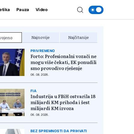
etika
Pauza
Video
Najnovije
Najčitanije
vojeno
PRIVREMENO
Forto: Profesionalni vozači ne
mogu više čekati, EK ponudili
smo provodivo rješenje
06. 08. 2026.
FIA
Industrija u FBiH ostvarila 18
milijardi KM prihoda i šest
milijardi KM izvoza
06. 08. 2026.
BEZ SPREMNOSTI DA PRIHVATI