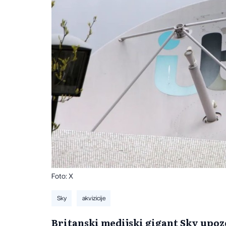
Foto: X
Sky
akvizicije
​Britanski medijski gigant Sky upo