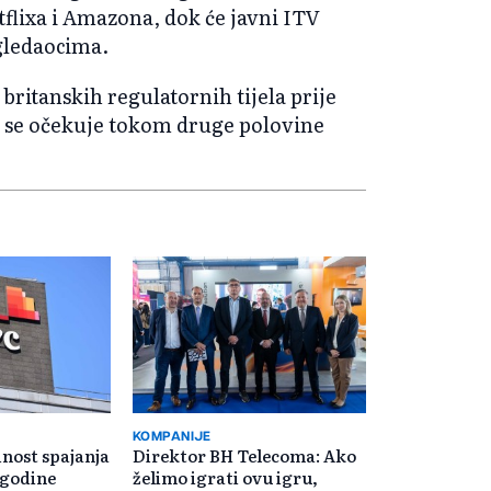
flixa i Amazona, dok će javni ITV
 gledaocima.
britanskih regulatornih tijela prije
o se očekuje tokom druge polovine
KOMPANIJE
dnost spajanja
Direktor BH Telecoma: Ako
e godine
želimo igrati ovu igru,