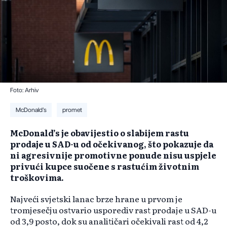
Foto: Arhiv
McDonald’s
promet
McDonald’s je obavijestio o slabijem rastu
prodaje u SAD-u od očekivanog, što pokazuje da
ni agresivnije promotivne ponude nisu uspjele
privući kupce suočene s rastućim životnim
troškovima.
Najveći svjetski lanac brze hrane u prvom je
tromjesečju ostvario usporediv rast prodaje u SAD-u
od 3,9 posto, dok su analitičari očekivali rast od 4,2