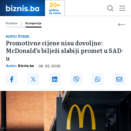
20+
godina
sa vama
Početna
Kompanije
KUPCI ŠTEDE
Promotivne cijene nisu dovoljne:
McDonald’s bilježi slabiji promet u SAD-
u
Autor:
Biznis.ba
08. 05. 2026.