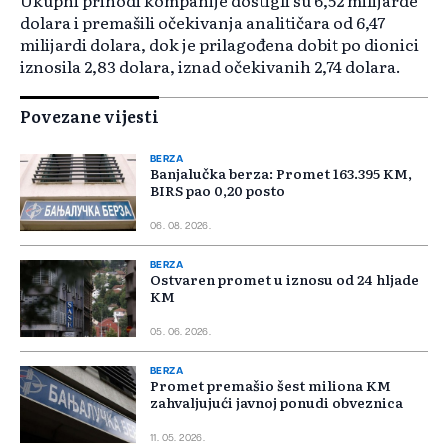
Ukupni prihodi kompanije dostigli su 6,52 milijarde
dolara i premašili očekivanja analitičara od 6,47
milijardi dolara, dok je prilagođena dobit po dionici
iznosila 2,83 dolara, iznad očekivanih 2,74 dolara.
Povezane vijesti
BERZA
Banjalučka berza: Promet 163.395 KM,
BIRS pao 0,20 posto
06. 08. 2026.
BERZA
Ostvaren promet u iznosu od 24 hljade
KM
05. 06. 2026.
BERZA
Promet premašio šest miliona KM
zahvaljujući javnoj ponudi obveznica
11. 05. 2026.