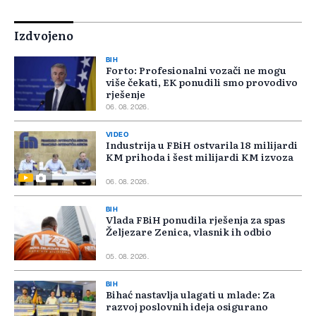
Izdvojeno
BIH
Forto: Profesionalni vozači ne mogu
više čekati, EK ponudili smo provodivo
rješenje
06. 08. 2026.
VIDEO
Industrija u FBiH ostvarila 18 milijardi
KM prihoda i šest milijardi KM izvoza
06. 08. 2026.
BIH
Vlada FBiH ponudila rješenja za spas
Željezare Zenica, vlasnik ih odbio
05. 08. 2026.
BIH
Bihać nastavlja ulagati u mlade: Za
razvoj poslovnih ideja osigurano