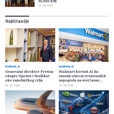
32.000 KM
05. 08. 2026.
Najčitanije
KOMPANIJE
KOMPANIJE
Generalni direktor Pretisa
Walmart koristi AI da
okupio Upravu i Sindikat
smanji utjecaj vremenskih
oko zajedničkog cilja
nepogoda na svoj lanac
snabdijevanja
05. 08. 2026.
03. 08. 2026.