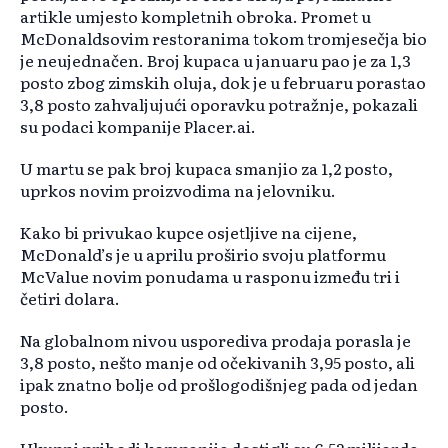
artikle umjesto kompletnih obroka. Promet u
McDonaldsovim restoranima tokom tromjesečja bio
je neujednačen. Broj kupaca u januaru pao je za 1,3
posto zbog zimskih oluja, dok je u februaru porastao
3,8 posto zahvaljujući oporavku potražnje, pokazali
su podaci kompanije Placer.ai.
U martu se pak broj kupaca smanjio za 1,2 posto,
uprkos novim proizvodima na jelovniku.
Kako bi privukao kupce osjetljive na cijene,
McDonald’s je u aprilu proširio svoju platformu
McValue novim ponudama u rasponu između tri i
četiri dolara.
Na globalnom nivou usporediva prodaja porasla je
3,8 posto, nešto manje od očekivanih 3,95 posto, ali
ipak znatno bolje od prošlogodišnjeg pada od jedan
posto.