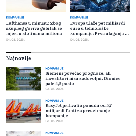
KOMPANIJE
KOMPANIJE
Lufthansa u minusu: Zbog
Evropa ulaže pet milijardi
skupljeg goriva gubitak se
eura u tehnološke
mjeri u stotinama miliona
kompanije: Prva ulaganja na
jesen
04. 08. 2026.
04. 08. 2026.
Najnovije
KOMPANIJE
Siemens povećao prognoze, ali
investitori nisu zadovoljni: Dionice
pale 4,5 posto
08. 08. 2026.
KOMPANIJE
EasyJet prihvatio ponudu od 5,7
milijardi funti za preuzimanje
kompanije
08. 08. 2026.
KOMPANIJE