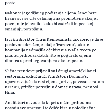
posto.
Nakon višegodišnjeg podizanja cijena, lanci brze
hrane sve se više oslanjaju na promotivne akcije i
povoljnije jelovnike kako bi zadržali kupce, koji
smanjuju potrošnju.
Izvršni direktor Chris Kempczinski upozorio je da je
poslovno okruženje i dalje "izazovno", iako je
kompanija nadmašila očekivanja Wall Streeta po
pitanju prihoda i dobiti, što je poguralo cijenu
dionica u pred-trgovanju za oko tri posto.
Slične trendove prijavili su i drugi američki lanci
restorana, uključujući Wingstop i Domino’s,
upozoravajući da rast cijena goriva, povezan s ratom
u Iranu, pritišće potrošnju domaćinstava, prenosi
Hina.
Analitičari navode da kupci s nižim prihodima
postaju sve oprezniji te češće biraju pojedinačne