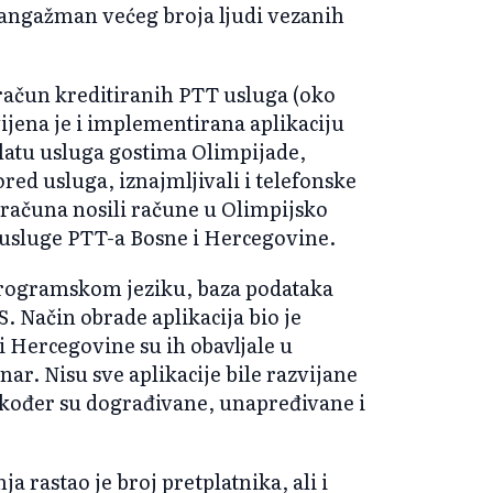
i angažman većeg broja ljudi vezanih
bračun kreditiranih PTT usluga (oko
vijena je i implementirana aplikaciju
latu usluga gostima Olimpijade,
ed usluga, iznajmljivali i telefonske
računa nosili račune u Olimpijsko
i usluge PTT-a Bosne i Hercegovine.
I programskom jeziku, baza podataka
S. Način obrade aplikacija bio je
i Hercegovine su ih obavljale u
nar. Nisu sve aplikacije bile razvijane
akođer su dograđivane, unapređivane i
 rastao je broj pretplatnika, ali i