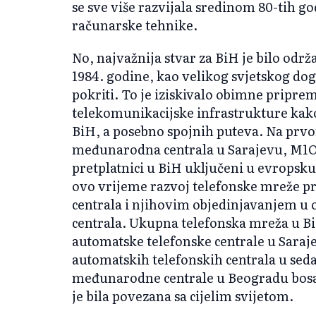
se sve više razvijala sredinom 80-tih g
računarske tehnike.
No, najvažnija stvar za BiH je bilo odr
1984. godine, kao velikog svjetskog do
pokriti. To je iziskivalo obimne pripre
telekomunikacijske infrastrukture kako 
BiH, a posebno spojnih puteva. Na prvo
međunarodna centrala u Sarajevu, M1OC
pretplatnici u BiH uključeni u evropsk
ovo vrijeme razvoj telefonske mreže pr
centrala i njihovim objedinjavanjem u o
centrala. Ukupna telefonska mreža u 
automatske telefonske centrale u Saraje
automatskih telefonskih centrala u sed
međunarodne centrale u Beogradu bos
je bila povezana sa cijelim svijetom.