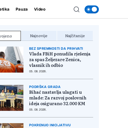
etika
Pauza
Video
Najnovije
Najčitanije
vojeno
BEZ SPREMNOSTI DA PRIHVATI
Vlada FBiH ponudila rješenja
za spas Željezare Zenica,
vlasnik ih odbio
05. 08. 2026.
PODRŠKA GRADA
Bihać nastavlja ulagati u
mlade: Za razvoj poslovnih
ideja osigurano 32.000 KM
05. 08. 2026.
POKRENUO INICIJATIVU