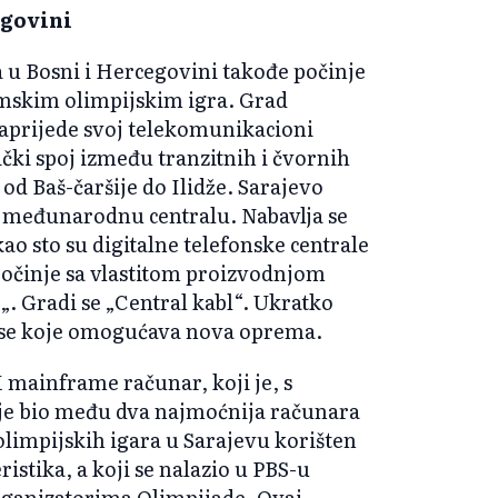
egovini
 u Bosni i Hercegovini takođe počinje
mskim olimpijskim igra. Grad
unaprijede svoj telekomunikacioni
tički spoj između tranzitnih i čvornih
 od Baš-čaršije do Ilidže. Sarajevo
 međunarodnu centralu. Nabavlja se
o sto su digitalne telefonske centrale
počinje sa vlastitom proizvodnjom
0„. Gradi se „Central kabl“. Ukratko
vise koje omogućava nova oprema.
 mainframe računar, koji je, s
 je bio među dva najmoćnija računara
olimpijskih igara u Sarajevu korišten
istika, a koji se nalazio u PBS-u
organizatorima Olimpijade. Ovaj