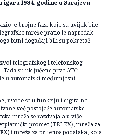
 igara 1984. godine u Sarajevu,
zio je brojne faze koje su uvijek bile
elegrafske mreže pratio je napredak
toga bitni događaji bili su pokretač
zvoj telegrafskog i telefonskog
a. Tada su uključene prve ATC
rale u automatski međumjesni
e, uvode se u funkciju i digitalne
irivane već postojeće automatske
fska mreža se razdvajala u više
retplatnički promet (TELEX), mreža za
EX) i mreža za prijenos podataka, koja