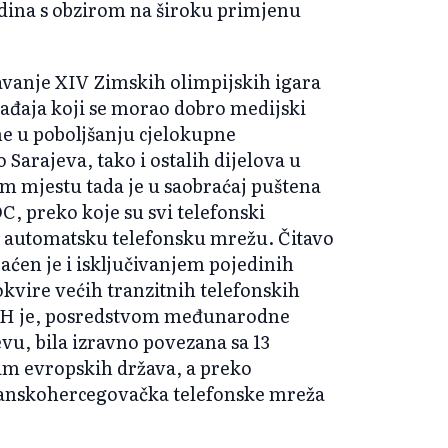
odina s obzirom na široku primjenu
žavanje XIV Zimskih olimpijskih igara
gađaja koji se morao dobro medijski
me u poboljšanju cjelokupne
Sarajeva, tako i ostalih dijelova u
m mjestu tada je u saobraćaj puštena
, preko koje su svi telefonski
u automatsku telefonsku mrežu. Čitavo
aćen je i isključivanjem pojedinih
kvire većih tranzitnih telefonskih
BiH je, posredstvom međunarodne
vu, bila izravno povezana sa 13
am evropskih država, a preko
anskohercegovačka telefonske mreža