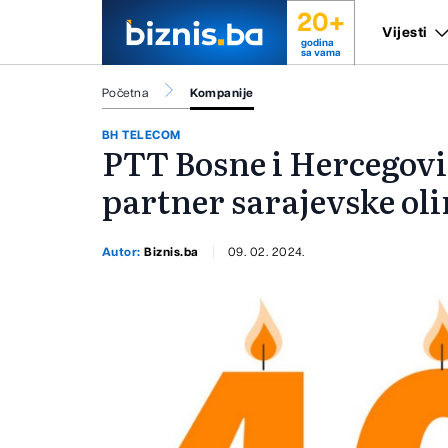
20+
Vijesti
godina
sa vama
Početna
Kompanije
BH TELECOM
PTT Bosne i Hercegovi
partner sarajevske ol
Autor:
Biznis.ba
09. 02. 2024.