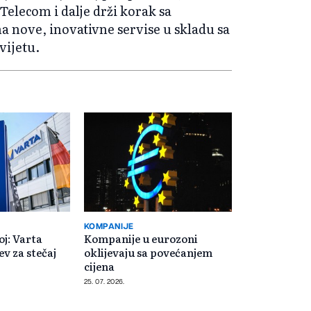
elecom i dalje drži korak sa
a nove, inovativne servise u skladu sa
vijetu.
KOMPANIJE
j: Varta
Kompanije u eurozoni
ev za stečaj
oklijevaju sa povećanjem
cijena
25. 07. 2026.