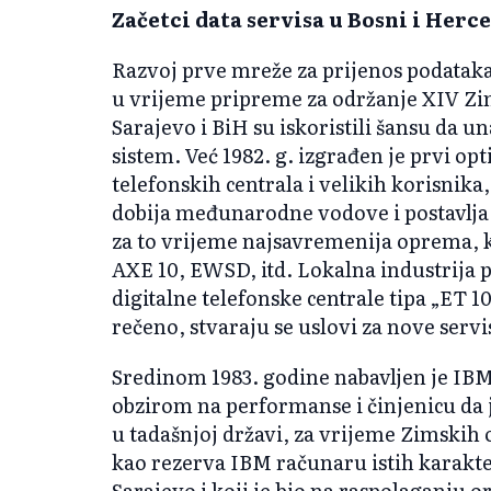
Začetci data servisa u Bosni i Herc
Razvoj prve mreže za prijenos podataka
u vrijeme pripreme za održanje XIV Zi
Sarajevo i BiH su iskoristili šansu da 
sistem. Već 1982. g. izgrađen je prvi op
telefonskih centrala i velikih korisnika,
dobija međunarodne vodove i postavlja
za to vrijeme najsavremenija oprema, ka
AXE 10, EWSD, itd. Lokalna industrija 
digitalne telefonske centrale tipa „ET 1
rečeno, stvaraju se uslovi za nove ser
Sredinom 1983. godine nabavljen je IBM
obzirom na performanse i činjenicu da
u tadašnjoj državi, za vrijeme Zimskih 
kao rezerva IBM računaru istih karakter
Sarajevo i koji je bio na raspolaganju 