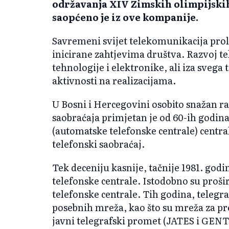
održavanja XIV Zimskih olimpijskih
saopćeno je iz ove kompanije.
Savremeni svijet telekomunikacija prola
inicirane zahtjevima društva. Razvoj t
tehnologije i elektronike, ali iza svega 
aktivnosti na realizacijama.
U Bosni i Hercegovini osobito snažan ra
saobraćaja primjetan je od 60-ih godin
(automatske telefonske centrale) cent
telefonski saobraćaj.
Tek deceniju kasnije, tačnije 1981. godin
telefonske centrale. Istodobno su proš
telefonske centrale. Tih godina, telegra
posebnih mreža, kao što su mreža za p
javni telegrafski promet (JATES i GENT