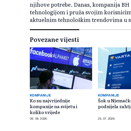
njihove potrebe. Danas, kompanija BH T
tehnologijom i pruža svojim korisnicim
aktuelnim tehnološkim trendovima u s
Povezane vijesti
KOMPANIJE
KOMPANIJE
Ko su najvrijednije
Šok u Njemačko
kompanije na svijetu i
podnijela zahtj
koliko vrijede
06. 08. 2026.
25. 07. 2026.