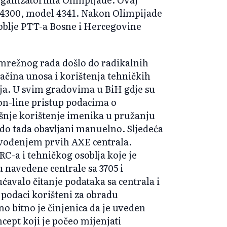
e 4300, model 4341. Nakon Olimpijade
oblje PTT-a Bosne i Hercegovine
 mrežnog rada došlo do radikalnih
ačina unosa i korištenja tehničkih
ija. U svim gradovima u BiH gdje su
on-line pristup podacima o
ašnje korištenje imenika u pružanju
u do tada obavljani manuelno. Sljedeća
uvođenjem prvih AXE centrala.
C-a i tehničkog osoblja koje je
 navedene centrale sa 3705 i
avalo čitanje podataka sa centrala i
 podaci korišteni za obradu
no bitno je činjenica da je uveden
ept koji je počeo mijenjati