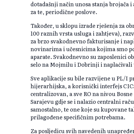
dotadašnji način unosa stanja brojača 
za te, periodične poslove.
Također, u sklopu izrade rješenja za o
100 raznih vrsta usluga i zahtjeva), raz
za brzo svakodnevno fakturisanje i nap
novinarima i učesnicima kojima smo por
aparate. Svakodnevno su zaposlenici ob
selo na Mojmilu i Dobrinji i naplaćival
Sve aplikacije su bile razvijene u PL/
hijerarhijska, a korisnički interfejs CIC
centralizovan, a sve RO na nivou Bosne 
Sarajevu gdje se i nalazio centralni raču
samostalno, te one koje su kupovane t
prilagođene specifičnim potrebama.
Za posljedicu svih navedenih unapređenja