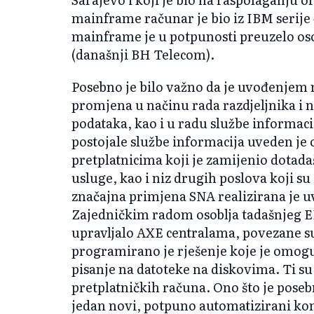
mainframe računar je bio iz IBM serij
mainframe je u potpunosti preuzelo os
(današnji BH Telecom).
Posebno je bilo važno da je uvođenjem
promjena u načinu rada razdjeljnika i n
podataka, kao i u radu službe informac
postojale službe informacija uveden je 
pretplatnicima koji je zamijenio dotad
usluge, kao i niz drugih poslova koji s
značajna primjena SNA realizirana je 
Zajedničkim radom osoblja tadašnjeg ER
upravljalo AXE centralama, povezane su
programirano je rješenje koje je omoguć
pisanje na datoteke na diskovima. Ti su
pretplatničkih računa. Ono što je poseb
jedan novi, potpuno automatizirani konc